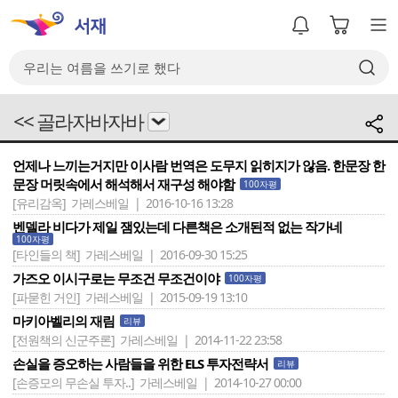
<< 골라자바자바
언제나 느끼는거지만 이사람 번역은 도무지 읽히지가 않음. 한문장 한
문장 머릿속에서 해석해서 재구성 해야함
100자평
[유리감옥]
가레스베일 | 2016-10-16 13:28
벤델라 비다가 제일 잼있는데 다른책은 소개된적 없는 작가네
100자평
[타인들의 책]
가레스베일 | 2016-09-30 15:25
가즈오 이시구로는 무조건 무조건이야
100자평
[파묻힌 거인]
가레스베일 | 2015-09-19 13:10
마키아벨리의 재림
리뷰
[전원책의 신군주론]
가레스베일 | 2014-11-22 23:58
손실을 증오하는 사람들을 위한 ELS 투자전략서
리뷰
[손증모의 무손실 투자..]
가레스베일 | 2014-10-27 00:00