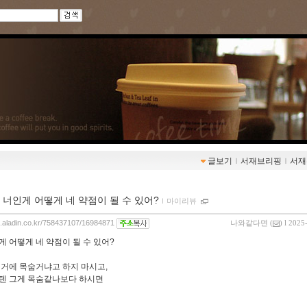
글보기
ｌ
서재브리핑
ｌ
서재
 너인게 어떻게 네 약점이 될 수 있어?
ｌ
마이리뷰
og.aladin.co.kr/758437107/16984871
나와같다면
(
) l 2025
게 어떻게 네 약점이 될 수 있어?
 거에 목숨거냐고 하지 마시고,
텐 그게 목숨같나보다 하시면