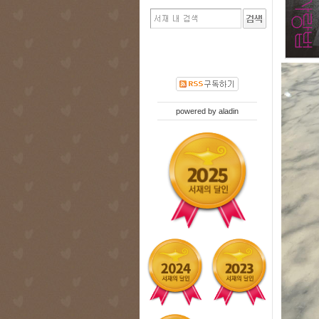
powered by
aladin