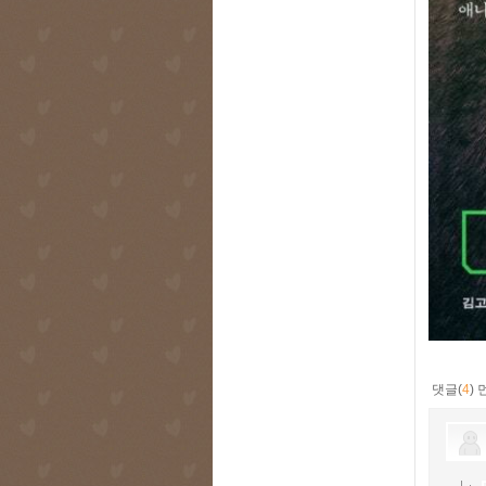
댓글(
4
)