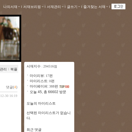
나의서재
ｌ
서재브리핑
ｌ
서재관리
ｌ
글쓰기
ｌ
즐겨찾는 서재
ｌ
서재지수
: 294516점
관리
ｌ
북플
마이리뷰:
편
17
마이리스트:
편
0
마이페이퍼:
편
388
댓글(
4
)
오늘 45, 총 66602 방문
-12-30 16:19
오늘의 마이리스트
선택된 마이리스트가 없습니
다.
최근 댓글