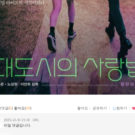
먼댓글(
0
)
좋아요(
34
)
좋아요
ｌ
공유하기
ｌ
찜하기
ｌ
2025-12-31 21:10
URL
비밀 댓글입니다.