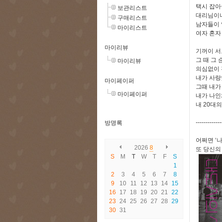
택시 잡아
보관리스트
대리님이
구매리스트
남자들이 
마이리스트
여자 혼자
마이리뷰
기꺼이 서
그 때 그
마이리뷰
의심없이 
내가 사랑
마이페이퍼
그때 내가
마이페이퍼
내가 나인
내 20대
-------------
방명록
어쩌면 ‘
2026
8
또 당신의
S
M
T
W
T
F
S
1
2
3
4
5
6
7
8
9
10
11
12
13
14
15
16
17
18
19
20
21
22
23
24
25
26
27
28
29
30
31