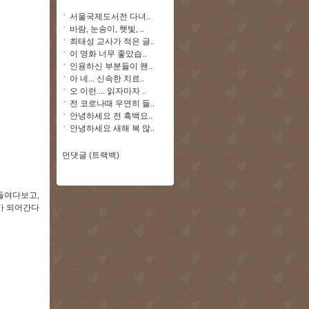
서울국제도서전 다녀..
바람, 눈송이, 햇빛, ..
최태성 교사가 적은 글..
이 영화 너무 좋았습..
인용하신 부분들이 왠..
아 네... 신속한 치료..
오 이런.... 읽자마자 ..
전 코로나때 우연히 들..
안녕하세요 전 흑백요..
안녕하세요 새해 복 많..
먼댓글 (트랙백)
 들여다보고,
가 되어간다