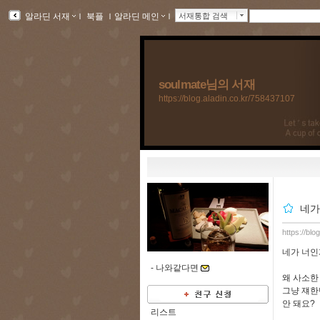
알라딘 서재
ｌ
북플
ｌ
알라딘 메인
ｌ
서재통합 검색
soulmate님의 서재
https://blog.aladin.co.kr/758437107
네가
https://bl
네가 너인
-
나와같다면
왜 사소한
그냥 쟤한
안 돼요?
리스트