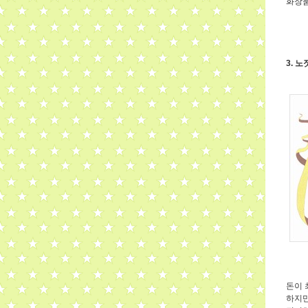
화장품
3. 
돈이 
하지만