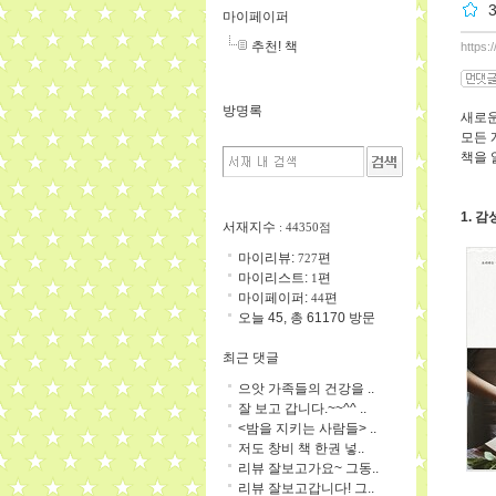
마이페이퍼
추천! 책
https:
방명록
새로운
모든 
책을 
1. 감
서재지수
: 44350점
마이리뷰:
편
727
마이리스트:
편
1
마이페이퍼:
편
44
오늘 45, 총 61170 방문
최근 댓글
으앗 가족들의 건강을 ..
잘 보고 갑니다.~~^^ ..
<밤을 지키는 사람들> ..
저도 창비 책 한권 넣..
리뷰 잘보고가요~ 그동..
리뷰 잘보고갑니다! 그..