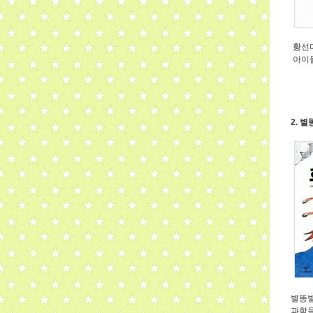
황선미
아이들
2. 
별똥별
과학을