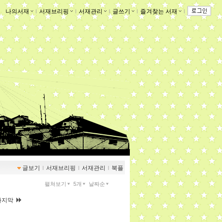
나의서재
ｌ
서재브리핑
ｌ
서재관리
ｌ
글쓰기
ｌ
즐겨찾는 서재
ｌ
글보기
ｌ
서재브리핑
ｌ
서재관리
ｌ
북플
펼쳐보기
5개
날짜순
마지막