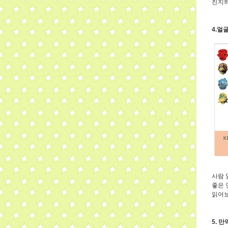
진지하
4.얼
사람 
좋은 
읽어보
5. 