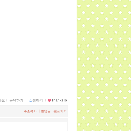
아요
ｌ
공유하기
ｌ
찜하기
ｌ
ThanksTo
ㅣ
주소복사
먼댓글바로쓰기