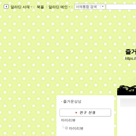
알라딘 서재
ｌ
북플
ｌ
알라딘 메인
ｌ
서재통합 검색
즐거
https:
-
즐거운상상
마이리뷰
마이리뷰