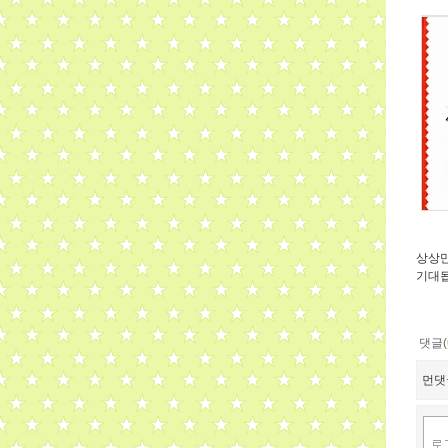
상상만
기대
댓글(
먼댓