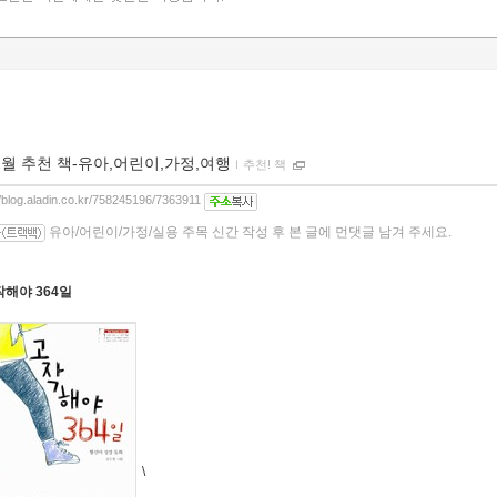
2월 추천 책-유아,어린이,가정,여행
ｌ
추천! 책
//blog.aladin.co.kr/758245196/7363911
유아/어린이/가정/실용 주목 신간 작성 후 본 글에 먼댓글 남겨 주세요.
고작해야 364일
\