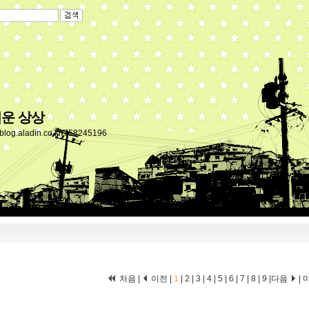
운 상상
//blog.aladin.co.kr/758245196
처음 |
이전 |
1
|
2
|
3
|
4
|
5
|
6
|
7
|
8
|
9
|
다음
|