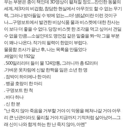
우는 부분은 종이 책인데 3D영상이 펼쳐질 정도....잔인한 동물의
세계, 제3자의 비겁함, 참담한 현실에서 아무것도 할 수 없는 무기
력, 그러나 받아들일 수 밖에 없는.....아! 생(삶)이란 이런 것이구
나.....구명보트에서 발견한 비상식품 물과 비스켓에 대한 찬사는
이 보다 더 좋을 수 없다. 당장 비스켓 한 조각을 먹고 싶어서 견딜
수 없을 만큼.....소설인데도 명언집 같은 밑줄을 쫘~악 그을 부분
이 꽤나 나온다. 작가의 필력이 한없이 부럽다.
물품함 조사가 끝난 후, 나는 목록을 만들었다
.배멀미 약 192알
. 500밀리리터 들이 물 124깡통, 그러니까 총 62리터
.가벼운 옷차림에 신발 한짝을 잃은 소년 한 명
. 점박이 하이에나 한 마리
. 뱅골 호랑이 한 마리
. 구명보트 한 척
. 바다 하나
. 신 한 분
"난 죽지 않아 죽음을 거부할 거야 이 악몽을 헤쳐나갈 거야 아무
리 큰 난관이라도 물리칠 거야 지금까지 기적처럼 살아났어.....그
래 신이 나와 함게 하는 한 난 죽지 않아, 아멘"