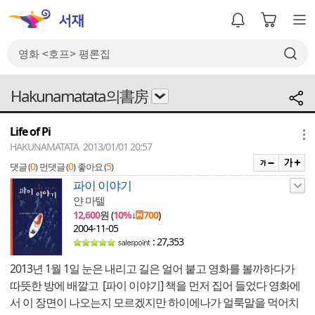
Hakunamatata의書房
Life of Pi
메뉴
HAKUNAMATATA 2013/01/01 20:57
0
0
5
댓글 (
)
먼댓글 (
)
좋아요 (
)
파이 이야기
얀 마텔
12,600
원 (
10%
↓
700
)
2004-11-05
: 27,353
2013년 1월 1일 눈은 내리고 길은 얼어 붙고 영화를 볼까하다가
따뜻한 방에 배깔고 [파이 이야기] 책을 먼저 집어 들었다 영화에
서 이 장면이 나오는지 모르겠지만 하이에나가 얼룩말을 먹어치