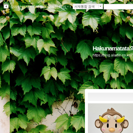
알라딘 서재
ｌ
북플
ｌ
알라딘 메인
ｌ
서재통합 검색
Hakunamatat
https://blog.aladin.co.k