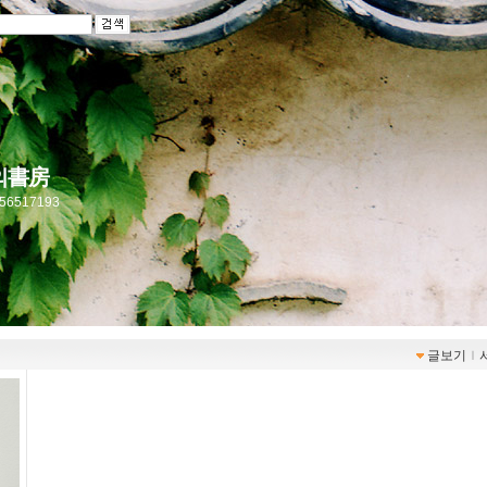
a의書房
r/756517193
글보기
ｌ