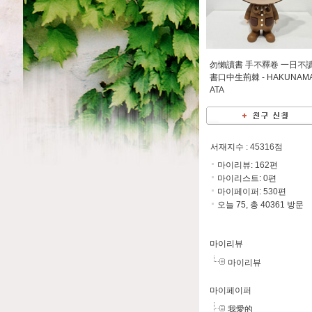
勿懶讀書 手不釋卷 一日不
書口中生荊棘 -
HAKUNAM
ATA
서재지수
: 45316점
마이리뷰:
162
편
마이리스트:
0
편
마이페이퍼:
530
편
오늘 75, 총 40361 방문
마이리뷰
마이리뷰
마이페이퍼
我愛的