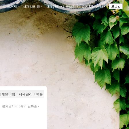
나의서재
ｌ
서재브리핑
ｌ
서재관리
ｌ
글쓰기
ｌ
즐겨찾는 서재
ｌ
서재브리핑
ｌ
서재관리
ｌ
북플
펼쳐보기
5개
날짜순