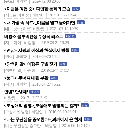
[큐브]
바람향 | 2024-12-08 23:00
<지금은 여행 중>_다양한 동화의 모습
리뷰
[지금은 여행 중]
바람향 | 2021-03-22 05:48
<내 가방 속 하트>_마음을 열고 들어가면
리뷰
[내 가방 속 하트]
바람향 | 2021-03-14 14:39
비룡소 블루픽션상 수상작 리스트
리스트
[지구 아이]
바람향 | 2019-03-21 19:29
<연심>_사랑의 이상과 현실에서 방황
리뷰
[연심]
바람향 | 2018-03-20 14:25
<창백한 말>_어쨌든 구별 짓기
리뷰
[창백한 말]
바람향 | 2018-02-11 01:07
<붕괴>_무너져 내린 부활
리뷰
[붕괴]
바람향 | 2018-01-27 16:22
안녕? 안녕해!
페이퍼
바람향 | 2017-12-22 21:01
<모성애의 발명>_모성애도 발명되는 걸까?
리뷰
[모성애의 발명]
바람향 | 2016-06-19 16:01
<나는 무관심을 증오한다>_과거에서 온 현재
리뷰
[나는 무관심을 증오한..]
바람향 | 2016-06-15 21:27