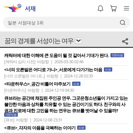
꿈의 경계를 서성이는 여우
캐릭터에 대한 이해에 큰 도움이 될 것 같아서 기대가 된다.
100자평
[캐릭터 심리 사전]
바람향 | 2026-03-30 02:46
<너의 오른발은 어디로 가니>_서로에게 다가가는 마음
리뷰
[너의 오른발은 어디로..]
바람향 | 2024-12-28 02:35
<타운하우스>_공간 비틀어 마주보기
리뷰
[타운하우스]
바람향 | 2024-12-19 04:30
큐브라는 공간에 채집된 주인공 연우. 그곳은청소년들이 가지고 있는
불안한 마음과 상처를 치유할 수 있는 공간이기도 하다. 친구와의 사
귐과 진로에 대한 고민을 하는 연우는 큐브를 벗어날 수 있을까?
100자평
[큐브]
바람향 | 2024-12-08 23:31
<큐브>_각자의 아픔을 극복하는 이야기
리뷰