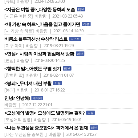
[큐브]
바람향 | 2024-12-08 23:00
<지금은 여행 중>_다양한 동화의 모습
리뷰
[지금은 여행 중]
바람향 | 2021-03-22 05:48
<내 가방 속 하트>_마음을 열고 들어가면
리뷰
[내 가방 속 하트]
바람향 | 2021-03-14 14:39
비룡소 블루픽션상 수상작 리스트
리스트
[지구 아이]
바람향 | 2019-03-21 19:29
<연심>_사랑의 이상과 현실에서 방황
리뷰
[연심]
바람향 | 2018-03-20 14:25
<창백한 말>_어쨌든 구별 짓기
리뷰
[창백한 말]
바람향 | 2018-02-11 01:07
<붕괴>_무너져 내린 부활
리뷰
[붕괴]
바람향 | 2018-01-27 16:22
안녕? 안녕해!
페이퍼
바람향 | 2017-12-22 21:01
<모성애의 발명>_모성애도 발명되는 걸까?
리뷰
[모성애의 발명]
바람향 | 2016-06-19 16:01
<나는 무관심을 증오한다>_과거에서 온 현재
리뷰
[나는 무관심을 증오한..]
바람향 | 2016-06-15 21:27