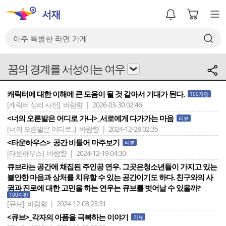
꿈의 경계를 서성이는 여우
캐릭터에 대한 이해에 큰 도움이 될 것 같아서 기대가 된다.
100자평
[캐릭터 심리 사전]
바람향 | 2026-03-30 02:46
<너의 오른발은 어디로 가니>_서로에게 다가가는 마음
리뷰
[너의 오른발은 어디로..]
바람향 | 2024-12-28 02:35
<타운하우스>_공간 비틀어 마주보기
리뷰
[타운하우스]
바람향 | 2024-12-19 04:30
큐브라는 공간에 채집된 주인공 연우. 그곳은청소년들이 가지고 있는
불안한 마음과 상처를 치유할 수 있는 공간이기도 하다. 친구와의 사
귐과 진로에 대한 고민을 하는 연우는 큐브를 벗어날 수 있을까?
100자평
[큐브]
바람향 | 2024-12-08 23:31
<큐브>_각자의 아픔을 극복하는 이야기
리뷰