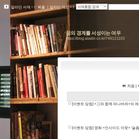
알라딘 서재
ｌ
북플
ｌ
알라딘 메인
ｌ
서재통합 검색
꿈의 경계를 서성이는 여우
https://blog.aladin.co.kr/749121103
처음 |
[이벤트 당첨] <그와 함께 떠나버려>의 
[이벤트 당첨] 영화 <인사이드 아웃> '슬