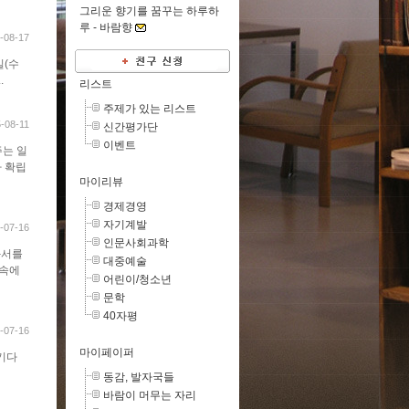
그리운 향기를 꿈꾸는 하루하
루 -
바람향
-08-17
일(수
.
리스트
주제가 있는 리스트
-08-11
신간평가단
이벤트
주는 일
가 확립
마이리뷰
경제경영
자기계발
-07-16
인문사회과학
과서를
대중예술
 속에
어린이/청소년
문학
40자평
-07-16
마이페이퍼
 기다
동감, 발자국들
바람이 머무는 자리