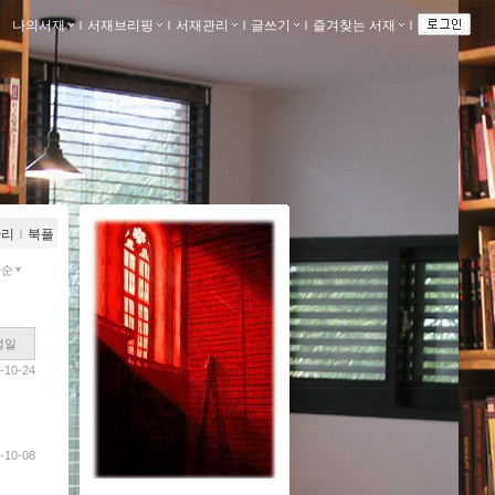
나의서재
ｌ
서재브리핑
ｌ
서재관리
ｌ
글쓰기
ｌ
즐겨찾는 서재
ｌ
관리
ｌ
북플
짜순
성일
-10-24
-10-08