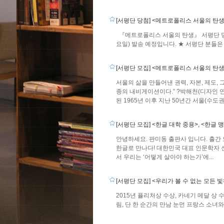
[서평단 당첨] <메트로폴리스 서울의 탄
『메트로폴리스 서울의 탄생』 서평단 당
요일) 발송 예정입니다. ★ 서평단 분들은
[서평단 모집] <메트로폴리스 서울의 탄
서울의 삶을 만들어낸 권력, 자본, 제도,
종의 내비게이션이다.” ?박해천(디자인 
된 1965년 이후 지난 50년간 서울(수도권)
[서평단 모집] <한글 대학 중용>, <한글 
안녕하세요. 판미동 출판사 입니다. 출간 
한글로 만나다! 대한민국 대표 인문학자 
서 우리는 ‘어떻게 살아야 하는가’에...
[서평단 모집] <우리가 볼 수 없는 모든 빛
2015년 퓰리처상 수상, 카네기 메달 상
림, 단 한 순간의 만남 눈먼 프랑스 소녀와