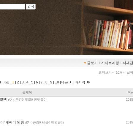
글보기
ｌ
서재브리핑
ｌ
서재
요약보기
10개
날
이전 |
1
|
2
|
3
|
4
|
5
|
6
|
7
|
8
|
9
|
10
|
다음
|
마지막
글제목
작
에코백
2015
(
공감0 댓글0 먼댓글0)
픔이' 캐릭터 인형
2015
(
공감0 댓글0 먼댓글0)