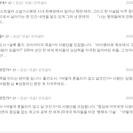
거네>
2015
(
공감1 댓글1 먼댓글0)
스트셀러 소설가스웨덴 시내 한복판에서 일어난 폭탄 테러, 그리고 한 이슬람 이주 
상으로서 살아가는 한 인간 내면을 밀도 있게 그려 낸 문제작 『나는 형제들에게 전화
..
음>
2015
(
공감1 댓글1 먼댓글0)
 도서 <셜록 홈즈: 모리어티의 죽음>의 서평단을 모집합니다. “라이헨바흐 폭포에서 
람이 있을까?” 100여 년간 전 세계 독자들의 상상력을 자극한 잃어버린 퍼즐, 그 빈
...
 것인가>
2015
(
공감1 댓글0 먼댓글0)
 책을 만드는 판미동 입니다. 출간도서, <어떻게 흔들리지 않고 살것인가> 서평단 당
바람향 님 ★당첨되신 분은 꼭 지켜주세요...
 것인가>
2015
(
공감1 댓글1 먼댓글0)
도서 <어떻게 흔들리지 않고 살 것인가>의 서평단을 모집합니다. “중심에 머무르면 사
 내면의 중심을 잡는 최고의 공부 전 세계 20개국 독자들을 바꾼 ‘행복의 기술’ 『어떻게