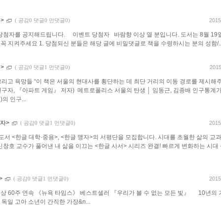
생>
2015
(
공감0 댓글0 먼댓글0)
첨자를 공지해드립니다. 이벤트 당첨자 바람향 이상 열 분입니다. 도서는 8월 19
 꼭 지켜주세요 1. 당첨되신 분들은 해당 글에 비밀댓글로 책을 수령하시는 분의 성함/..
생>
2015
(
공감0 댓글1 먼댓글0)
 그리고 욕망들 “이 책은 서울의 현대사를 횡단하는 데 최단 거리의 이동 경로를 제시해
연구자, 『아파트 게임』 저자) 메트로폴리스 서울의 탄생 │ 임동근, 김종배 인구통계
의 인구...
맹자>
2015
(
공감0 댓글1 먼댓글0)
도서 <한글 대학·중용>, <한글 맹자>의 서평단을 모집합니다. 시대를 초월한 삶의 교
신창호 교수가 풀어낸 내 삶을 이끄는 <한글 사서> 시리즈 완결! 빠르게 변화하는 시대
>
2015
(
공감0 댓글1 먼댓글0)
 수상 60주 연속 《뉴욕 타임스》 베스트셀러 『우리가 볼 수 없는 모든 빛』 10년의
 독일 고아 소년이 간직한 가장&n...