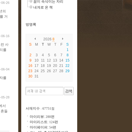
꿈이 속삭이는 자리
-06-26
내게로 온 책
청년의
를 거
방명록
-06-16
2026
8
그런 사
S
M
T
W
T
F
S
자리를
1
2
3
4
5
6
7
8
9
10
11
12
13
14
15
16
17
18
19
20
21
22
-06-04
23
24
25
26
27
28
29
30
31
첨자를
-05-28
방에서
서재지수
: 67751점
 흔들
마이리뷰:
편
288
마이리스트:
편
124
마이페이퍼:
편
54