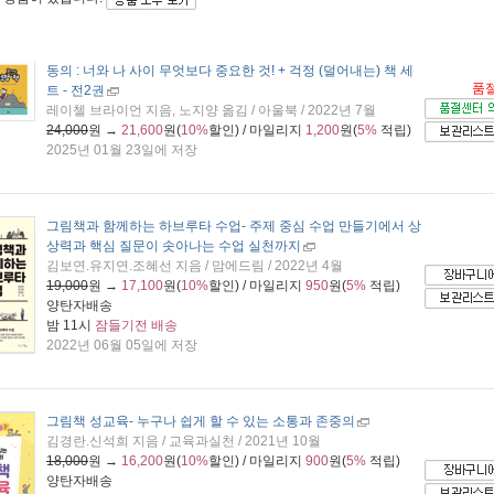
동의 : 너와 나 사이 무엇보다 중요한 것! + 걱정 (덜어내는) 책 세
품
트 - 전2권
레이첼 브라이언 지음, 노지양 옮김 / 아울북 / 2022년 7월
24,000
원 →
21,600
원(
10%
할인) / 마일리지
1,200
원(
5%
적립)
2025년 01월 23일에 저장
그림책과 함께하는 하브루타 수업
- 주제 중심 수업 만들기에서 상
상력과 핵심 질문이 솟아나는 수업 실천까지
김보연.유지연.조혜선 지음 / 맘에드림 / 2022년 4월
19,000
원 →
17,100
원(
10%
할인) / 마일리지
950
원(
5%
적립)
양탄자배송
밤 11시
잠들기전 배송
2022년 06월 05일에 저장
그림책 성교육
- 누구나 쉽게 할 수 있는 소통과 존중의
김경란.신석희 지음 / 교육과실천 / 2021년 10월
18,000
원 →
16,200
원(
10%
할인) / 마일리지
900
원(
5%
적립)
양탄자배송