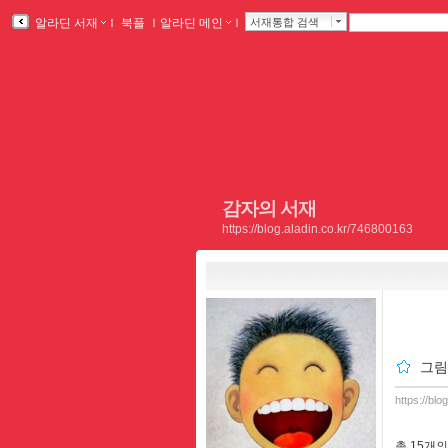
알라딘 서재
ｌ
북플
ｌ
알라딘 메인
ｌ
서재통합 검색
감자의 서재
https://blog.aladin.co.kr/746800163
그림
https://bl
총
15개
의