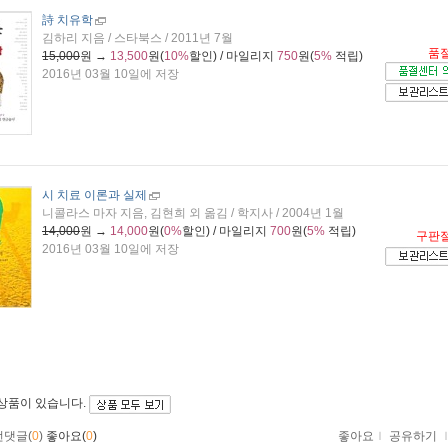
詩 치유학
김하리 지음 / 스타북스 / 2011년 7월
품
15,000
원 →
13,500
원(
10%
할인) / 마일리지
750
원(
5%
적립)
2016년 03월 10일에 저장
시 치료 이론과 실제
니콜라스 마자 지음, 김현희 외 옮김 / 학지사 / 2004년 1월
14,000
원 →
14,000
원(
0%
할인) / 마일리지
700
원(
5%
적립)
구판
2016년 03월 10일에 저장
 상품이 있습니다.
먼댓글(
0
)
좋아요(
0
)
좋아요
ｌ
공유하기