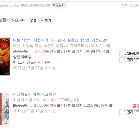
og.aladin.co.kr/746800163/8312039
감자
l 2016
 상품이 있습니다.
나는 사랑의 처형자가 되기 싫다
- 실존심리치료, 개정판
어빈 D. 얄롬 지음, 최윤미 옮김 / 시그마프레스 / 2014년 2월
18,000
원 →
18,000
원(
0%
할인) / 마일리지
180
원(
1%
적립)
양탄자배송
밤 11시
잠들기전 배송
2021년 05월 07일에 저장
심상치료의 이론과 실제
최범식 지음 / 시그마프레스 / 2009년 4월
25,000
원 →
25,000
원(
0%
할인) / 마일리지
1,250
원(
5%
적립)
품
2016년 03월 10일에 저장