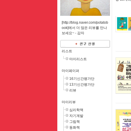
[http://blog.naver.com/potatob
ook]에서 더 많은 리뷰를 만나
보세요~ -
감자
리스트
마이리스트
마이페이퍼
16기신간평가단
13기신간평가단
리뷰
마이리뷰
심리학책
자기계발
그림책
동화책