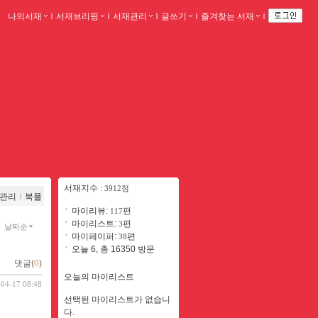
나의서재
ｌ
서재브리핑
ｌ
서재관리
ｌ
글쓰기
ｌ
즐겨찾는 서재
ｌ
서재지수
: 3912점
관리
ｌ
북플
마이리뷰:
편
117
마이리스트:
편
3
날짜순
마이페이퍼:
편
38
오늘 6, 총 16350 방문
댓글(
0
)
오늘의 마이리스트
-04-17 08:48
선택된 마이리스트가 없습니
다.