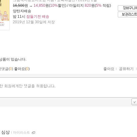
그림책사랑교사모임 지음 / 교육과실천 / 2019년 2월
16,500
원 →
14,850
원(
10%
할인) / 마일리지
820
원(
5%
적립)
양탄자배송
밤 11시
잠들기전 배송
2019년 12월 30일에 저장
 상품이 있습니다.
먼댓글(
0
)
좋아요(
0
)
좋아요
ｌ
공유하기
 심상
ｌ
마이리스트