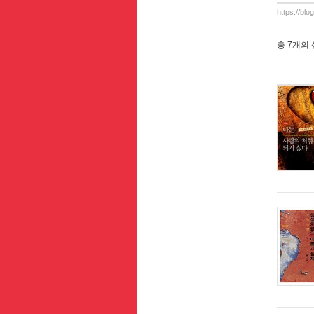
https://bl
총
7개
의