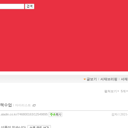
글보기
ｌ
서재브리핑
ｌ
서재
펼쳐보기
5개
책수업
ｌ
마이리스트
og.aladin.co.kr/746800163/12549895
감자
l 2021
 상품이 있습니다.