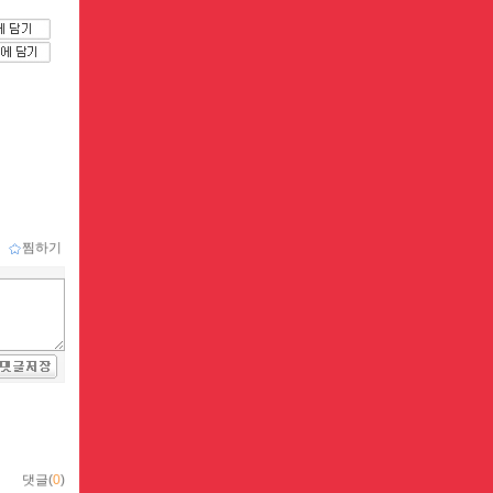
ｌ
찜하기
댓글(
0
)