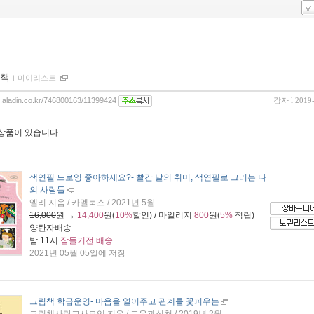
책
ｌ
마이리스트
og.aladin.co.kr/746800163/11399424
감자
l 2019
 상품이 있습니다.
색연필 드로잉 좋아하세요?
- 빨간 날의 취미, 색연필로 그리는 나
의 사람들
엘리 지음 / 카멜북스 / 2021년 5월
16,000
원 →
14,400
원(
10%
할인) / 마일리지
800
원(
5%
적립)
양탄자배송
밤 11시
잠들기전 배송
2021년 05월 05일에 저장
그림책 학급운영
- 마음을 열어주고 관계를 꽃피우는