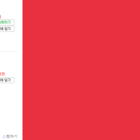
절
절판
ｌ
찜하기