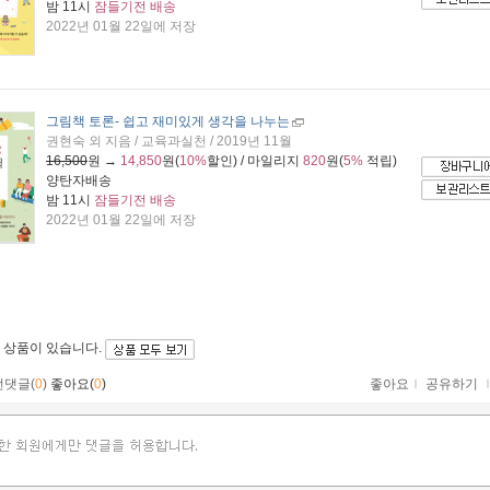
밤 11시
잠들기전 배송
2022년 01월 22일에 저장
그림책 토론
- 쉽고 재미있게 생각을 나누는
권현숙 외 지음 / 교육과실천 / 2019년 11월
16,500
원 →
14,850
원(
10%
할인) / 마일리지
820
원(
5%
적립)
양탄자배송
밤 11시
잠들기전 배송
2022년 01월 22일에 저장
 상품이 있습니다.
먼댓글(
0
)
좋아요(
0
)
좋아요
ｌ
공유하기