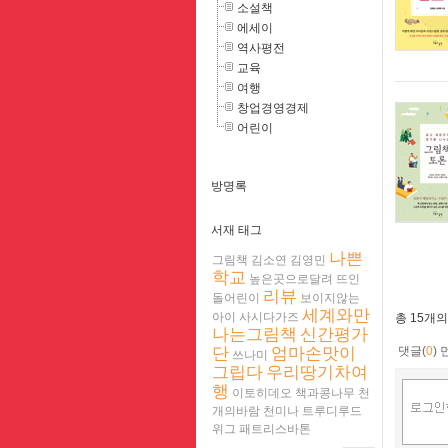
소설책
에세이
역사평전
교육
여행
창업경영경제
어린이
방명록
서재 태그
나쁜
그림책
김소연
김영민
학교
높은곳으로달려
뜨인
리뷰
돌어린이
보이지않는
세계와만
아이
사시다가즈
총
15개
의
나는그림책
신간평가
댓글(
0
)
단
엄마손맛이
쓰나미
그립다
우리땅기차여
행
이토히데오
책과콩나무
천
개의바람
천미나
트루디루드
위그
패트리스바톤