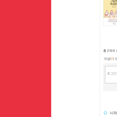
총
2개
의
댓글(
0
)
시와