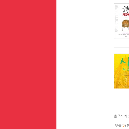
총
7개
의
댓글(
0
)