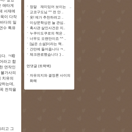
은 애타게
정말 재미있어 보이는 ..
제 서재에
교코구도님 ^^ 전 안 ..
더욱이 다작
옷! 제가 추천하려고 ..
 바다의 일
이상문학상은 늘 관심..
연수 특유
흑사관 살인사건은 지..
누쿠이도쿠로의 책은 ..
너무도 오랜만이죠 ^^ ..
[싫은 소설]이라는 책..
간만에 들어옵니다 ㅋ..
체크완료했습니다 :) ..
니다. ㅋ暗
단어라고 합
먼댓글 (트랙백)
한 연작인
. 불가사의
자유의지와 결정론 사이의
의 치유의
화해
장하는데,
꼭 전작을
그리고 그