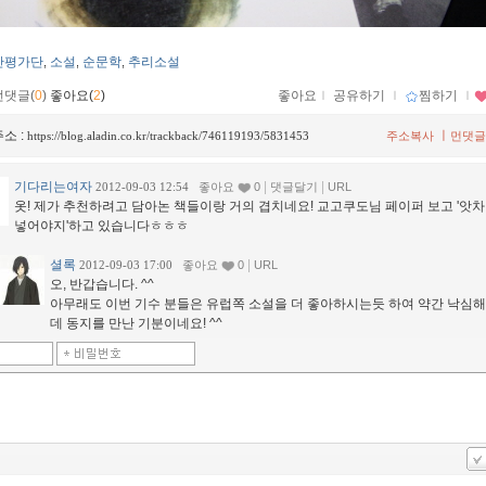
간평가단
소설
순문학
추리소설
,
,
,
먼댓글(
0
)
좋아요(
2
)
좋아요
ｌ
공유하기
ｌ
찜하기
ｌ
소 :
ㅣ
https://blog.aladin.co.kr/trackback/746119193/5831453
주소복사
먼댓글
기다리는여자
|
|
2012-09-03 12:54
좋아요
0
댓글달기
URL
옷! 제가 추천하려고 담아논 책들이랑 거의 겹치네요! 교고쿠도님 페이퍼 보고 '앗
넣어야지'하고 있습니다ㅎㅎㅎ
셜록
|
2012-09-03 17:00
좋아요
0
URL
오, 반갑습니다. ^^
아무래도 이번 기수 분들은 유럽쪽 소설을 더 좋아하시는듯 하여 약간 낙심해
데 동지를 만난 기분이네요! ^^