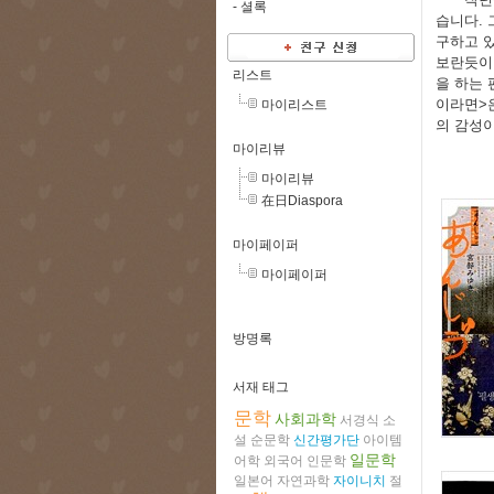
-
셜록
습니다. 
구하고 있
보란듯이 
리스트
을 하는 
이라면>
마이리스트
의 감성이
마이리뷰
마이리뷰
在日Diaspora
마이페이퍼
마이페이퍼
방명록
서재 태그
문학
사회과학
서경식
소
설
순문학
신간평가단
아이템
일문학
어학
외국어
인문학
일본어
자연과학
자이니치
절