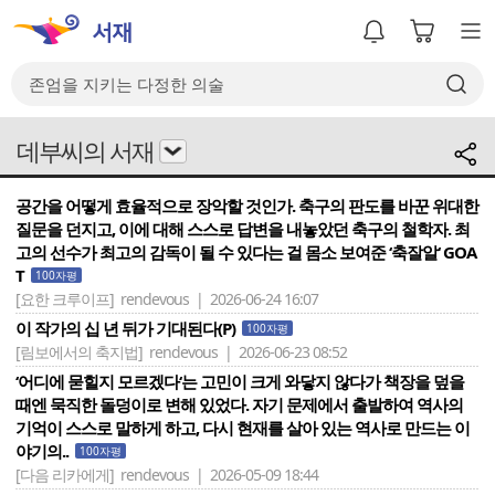
데부씨의 서재
공간을 어떻게 효율적으로 장악할 것인가. 축구의 판도를 바꾼 위대한
질문을 던지고, 이에 대해 스스로 답변을 내놓았던 축구의 철학자. 최
고의 선수가 최고의 감독이 될 수 있다는 걸 몸소 보여준 ‘축잘알‘ GOA
T
100자평
[요한 크루이프]
rendevous | 2026-06-24 16:07
이 작가의 십 년 뒤가 기대된다(P)
100자평
[림보에서의 축지법]
rendevous | 2026-06-23 08:52
‘어디에 묻힐지 모르겠다‘는 고민이 크게 와닿지 않다가 책장을 덮을
때엔 묵직한 돌덩이로 변해 있었다. 자기 문제에서 출발하여 역사의
기억이 스스로 말하게 하고, 다시 현재를 살아 있는 역사로 만드는 이
야기의..
100자평
[다음 리카에게]
rendevous | 2026-05-09 18:44