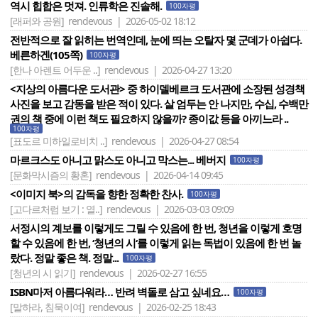
역시 힙합은 멋져. 인류학은 진솔해.
100자평
[래퍼와 공원]
rendevous | 2026-05-02 18:12
전반적으로 잘 읽히는 번역인데, 눈에 띄는 오탈자 몇 군데가 아쉽다.
베른하겐(105쪽)
100자평
[한나 아렌트 어두운 ..]
rendevous | 2026-04-27 13:20
<지상의 아름다운 도서관> 중 하이델베르크 도서관에 소장된 성경책
사진을 보고 감동을 받은 적이 있다. 살 엄두는 안 나지만, 수십, 수백만
권의 책 중에 이런 책도 필요하지 않을까? 종이값 등을 아끼느라 ..
100자평
[표도르 미하일로비치 ..]
rendevous | 2026-04-27 08:54
마르크스도 아니고 맑스도 아니고 막스는... 베버지
100자평
[문화막시즘의 황혼]
rendevous | 2026-04-14 09:45
<이미지 북>의 감독을 향한 정확한 찬사.
100자평
[고다르처럼 보기 : 열..]
rendevous | 2026-03-03 09:09
서정시의 계보를 이렇게도 그릴 수 있음에 한 번, 청년을 이렇게 호명
할 수 있음에 한 번, ‘청년의 시‘를 이렇게 읽는 독법이 있음에 한 번 놀
랐다. 정말 좋은 책. 정말...
100자평
[청년의 시 읽기]
rendevous | 2026-02-27 16:55
ISBN마저 아름다워라… 반려 벽돌로 삼고 싶네요…
100자평
[말하라, 침묵이여]
rendevous | 2026-02-25 18:43