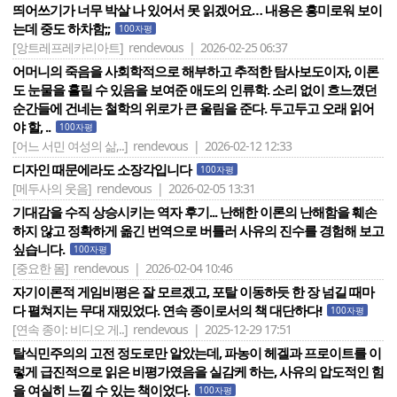
띄어쓰기가 너무 박살 나 있어서 못 읽겠어요… 내용은 흥미로워 보이
는데 중도 하차함;;
100자평
[앙트레프레카리아트]
rendevous | 2026-02-25 06:37
어머니의 죽음을 사회학적으로 해부하고 추적한 탐사보도이자, 이론
도 눈물을 흘릴 수 있음을 보여준 애도의 인류학. 소리 없이 흐느꼈던
순간들에 건네는 철학의 위로가 큰 울림을 준다. 두고두고 오래 읽어
야 할, ..
100자평
[어느 서민 여성의 삶,..]
rendevous | 2026-02-12 12:33
디자인 때문에라도 소장각입니다
100자평
[메두사의 웃음]
rendevous | 2026-02-05 13:31
기대감을 수직 상승시키는 역자 후기... 난해한 이론의 난해함을 훼손
하지 않고 정확하게 옮긴 번역으로 버틀러 사유의 진수를 경험해 보고
싶습니다.
100자평
[중요한 몸]
rendevous | 2026-02-04 10:46
자기이론적 게임비평은 잘 모르겠고, 포탈 이동하듯 한 장 넘길 때마
다 펼쳐지는 무대 재밌었다. 연속 종이로서의 책 대단하다!
100자평
[연속 종이: 비디오 게..]
rendevous | 2025-12-29 17:51
탈식민주의의 고전 정도로만 알았는데, 파농이 헤겔과 프로이트를 이
렇게 급진적으로 읽은 비평가였음을 실감케 하는, 사유의 압도적인 힘
을 여실히 느낄 수 있는 책이었다.
100자평