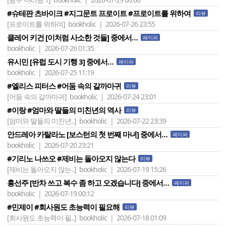
#슈테판 츠바이크 #지그문트 프로이트 #프로이트를 위하여
리뷰
[프로이트를 위하여]
bookholic | 2026-07-26 23:55
클레어 키건 [이처럼 사소한 것들] 중에서…
페이퍼
bookholic | 2026-07-26 01:35
유시민 [유럽 도시 기행 3] 중에서…
페이퍼
bookholic | 2026-07-25 11:19
#엘리스 피터스 #어둠 속의 갈까마귀
리뷰
[어둠 속의 갈까마귀]
bookholic | 2026-07-24 23:01
#이랑 #엄마와 딸들의 미친년의 역사
리뷰
[엄마와 딸들의 미친년..]
bookholic | 2026-07-22 23:39
안드레아 카탈라노 [보스턴의 첫 번째 마녀] 중에서…
페이퍼
bookholic | 2026-07-20 23:21
#기리노 나쓰오 #제비는 돌아오지 않는다
리뷰
[제비는 돌아오지 않는..]
bookholic | 2026-07-19 15:26
홍선주 [반차 쓰고 복수 좀 하고 오겠습니다] 중에서…
페이퍼
bookholic | 2026-07-19 00:12
#민제이 #회사원도 초능력이 필요해
리뷰
[회사원도 초능력이 필..]
bookholic | 2026-07-18 01:09