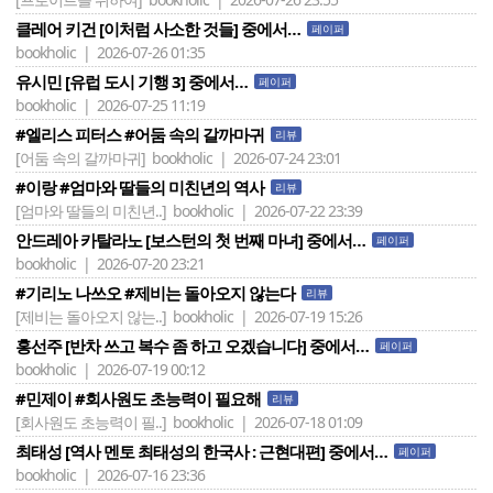
클레어 키건 [이처럼 사소한 것들] 중에서…
페이퍼
bookholic | 2026-07-26 01:35
유시민 [유럽 도시 기행 3] 중에서…
페이퍼
bookholic | 2026-07-25 11:19
#엘리스 피터스 #어둠 속의 갈까마귀
리뷰
[어둠 속의 갈까마귀]
bookholic | 2026-07-24 23:01
#이랑 #엄마와 딸들의 미친년의 역사
리뷰
[엄마와 딸들의 미친년..]
bookholic | 2026-07-22 23:39
안드레아 카탈라노 [보스턴의 첫 번째 마녀] 중에서…
페이퍼
bookholic | 2026-07-20 23:21
#기리노 나쓰오 #제비는 돌아오지 않는다
리뷰
[제비는 돌아오지 않는..]
bookholic | 2026-07-19 15:26
홍선주 [반차 쓰고 복수 좀 하고 오겠습니다] 중에서…
페이퍼
bookholic | 2026-07-19 00:12
#민제이 #회사원도 초능력이 필요해
리뷰
[회사원도 초능력이 필..]
bookholic | 2026-07-18 01:09
최태성 [역사 멘토 최태성의 한국사 : 근현대편] 중에서…
페이퍼
bookholic | 2026-07-16 23:36