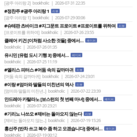
[광주 아리랑 2]
bookholic | 2026-07-31 22:35
#정찬주 #광주 아리랑 1
리뷰
[광주 아리랑 1]
bookholic | 2026-07-29 00:06
#슈테판 츠바이크 #지그문트 프로이트 #프로이트를 위하여
리뷰
[프로이트를 위하여]
bookholic | 2026-07-26 23:55
클레어 키건 [이처럼 사소한 것들] 중에서…
페이퍼
bookholic | 2026-07-26 01:35
유시민 [유럽 도시 기행 3] 중에서…
페이퍼
bookholic | 2026-07-25 11:19
#엘리스 피터스 #어둠 속의 갈까마귀
리뷰
[어둠 속의 갈까마귀]
bookholic | 2026-07-24 23:01
#이랑 #엄마와 딸들의 미친년의 역사
리뷰
[엄마와 딸들의 미친년..]
bookholic | 2026-07-22 23:39
안드레아 카탈라노 [보스턴의 첫 번째 마녀] 중에서…
페이퍼
bookholic | 2026-07-20 23:21
#기리노 나쓰오 #제비는 돌아오지 않는다
리뷰
[제비는 돌아오지 않는..]
bookholic | 2026-07-19 15:26
홍선주 [반차 쓰고 복수 좀 하고 오겠습니다] 중에서…
페이퍼
bookholic | 2026-07-19 00:12