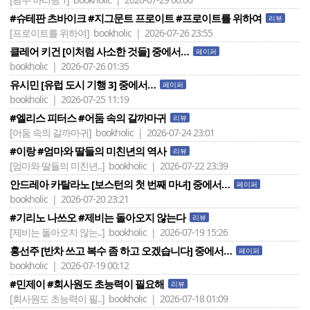
#슈테판 츠바이크 #지그문트 프로이트 #프로이트를 위하여
리뷰
[프로이트를 위하여]
bookholic | 2026-07-26 23:55
클레어 키건 [이처럼 사소한 것들] 중에서…
페이퍼
bookholic | 2026-07-26 01:35
유시민 [유럽 도시 기행 3] 중에서…
페이퍼
bookholic | 2026-07-25 11:19
#엘리스 피터스 #어둠 속의 갈까마귀
리뷰
[어둠 속의 갈까마귀]
bookholic | 2026-07-24 23:01
#이랑 #엄마와 딸들의 미친년의 역사
리뷰
[엄마와 딸들의 미친년..]
bookholic | 2026-07-22 23:39
안드레아 카탈라노 [보스턴의 첫 번째 마녀] 중에서…
페이퍼
bookholic | 2026-07-20 23:21
#기리노 나쓰오 #제비는 돌아오지 않는다
리뷰
[제비는 돌아오지 않는..]
bookholic | 2026-07-19 15:26
홍선주 [반차 쓰고 복수 좀 하고 오겠습니다] 중에서…
페이퍼
bookholic | 2026-07-19 00:12
#민제이 #회사원도 초능력이 필요해
리뷰
[회사원도 초능력이 필..]
bookholic | 2026-07-18 01:09