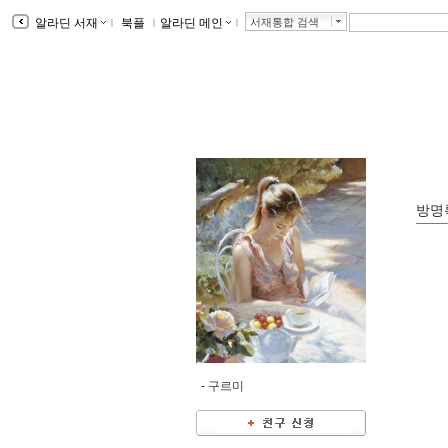
알라딘 서재
ｌ
북플
ｌ
알라딘 메인
ｌ
서재통합 검색
방명
-
구르미