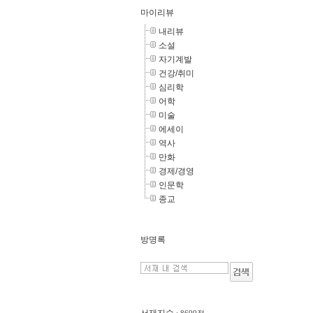
마이리뷰
내리뷰
소설
자기계발
건강/취미
심리학
어학
미술
에세이
역사
만화
경제/경영
인문학
종교
방명록
서재지수
: 8699점