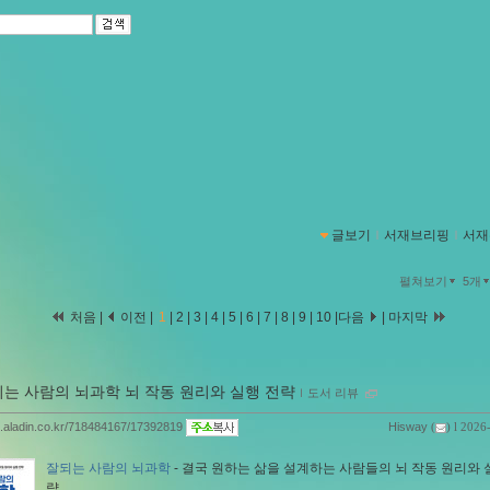
글보기
ｌ
서재브리핑
ｌ
서재
펼쳐보기
5개
처음 |
이전 |
1
|
2
|
3
|
4
|
5
|
6
|
7
|
8
|
9
|
10
|
다음
|
마지막
되는 사람의 뇌과학 뇌 작동 원리와 실행 전략
ｌ
도서 리뷰
og.aladin.co.kr/718484167/17392819
Hisway
(
) l 2026
잘되는 사람의 뇌과학
- 결국 원하는 삶을 설계하는 사람들의 뇌 작동 원리와 
략