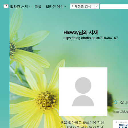
알라딘 서재
ｌ
북플
ｌ
알라딘 메인
ｌ
서재통합 검색
Hisway님의 서재
https://blog.aladin.co.kr/718484167
잘 
https://bl
책을 좋아하고 글쓰기에 진심
인, 내가 머문 세상 한 모퉁이