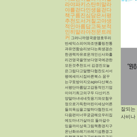
라야파키스탄히말라
야를걷다인생을걷다
책구름진심담은서평
추천도서거칠고야생
적인아름답고독보적
인히말라야전문트레
커
그러니까영국윤영호두리
반셰익스피어와조앤롤링전통
과유연함승리보다는희생겸손
한권력자유로운개인신사와훌
리건영국을엿보다영국에관한
모든것추천도서
김경진오늘
은그립다고말했다협찬도서서
평에세이시집​바른북스
꿈꾸
는구둣방아지오agio다산북스
서평단아름답고감동적인기업
이야기최고의구두
다산키즈
양말마녀네네칫용기와모험우
정으로가득한어린이세상어른
잘되는
들의욕심을고발하다협찬도서
다음편이너무궁금해요우리집
사비나
에도마녀가살아요
돌아갈수
있을까이상옥그림책환경지구
온난화쓰레기쓰레기섬환경그