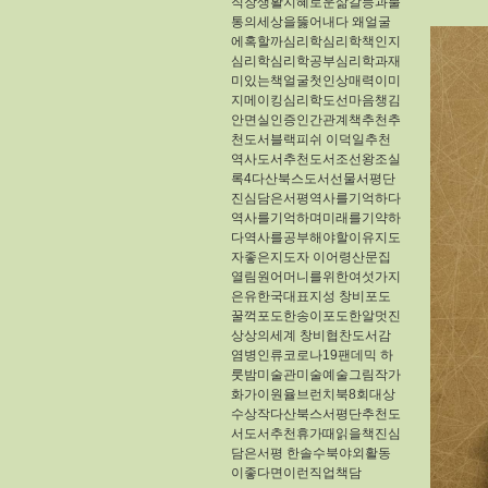
직장생활지혜로운삶갈등과불
통의세상을뚫어내다
왜얼굴
에혹할까심리학심리학책인지
심리학심리학공부심리학과재
미있는책얼굴첫인상매력이미
지메이킹심리학도선마음챙김
안면실인증인간관계책추천추
천도서블랙피쉬
이덕일추천
역사도서추천도서조선왕조실
록4다산북스도서선물서평단
진심담은서평역사를기억하다
역사를기억하며미래를기약하
다역사를공부해야할이유지도
자좋은지도자
이어령산문집
열림원어머니를위한여섯가지
은유한국대표지성
창비포도
꿀꺽포도한송이포도한알멋진
상상의세계
창비협찬도서감
염병인류코로나19팬데믹
하
룻밤미술관미술예술그림작가
화가이원율브런치북8회대상
수상작다산북스서평단추천도
서도서추천휴가때읽을책진심
담은서평
한솔수북야외활동
이좋다면이런직업책담