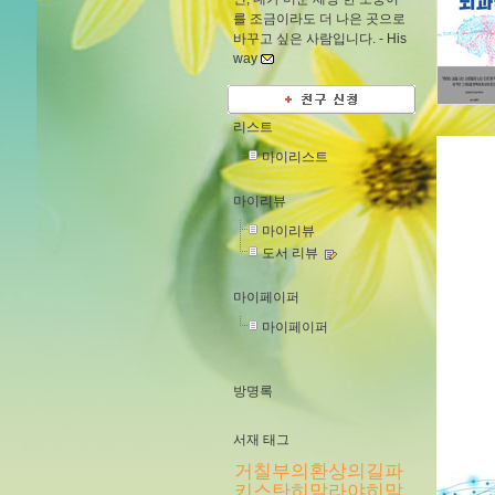
를 조금이라도 더 나은 곳으로
바꾸고 싶은 사람입니다. -
His
way
리스트
마이리스트
마이리뷰
마이리뷰
도서 리뷰
마이페이퍼
마이페이퍼
방명록
서재 태그
거칠부의환상의길파
키스탄히말라야히말