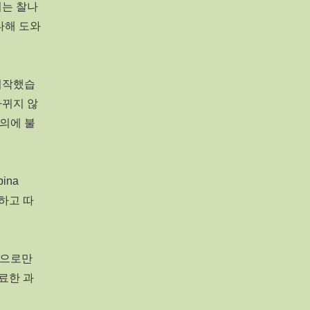
지는 찰나
다해 도와
시작했습
바뀌지 않
의에 불
ina
교하고 따
역으로만
명료한 과