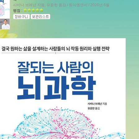
사비나 브레넌 지음, 유윤한 옮김 / 동아엠앤비 / 2026년 6월
평점 :