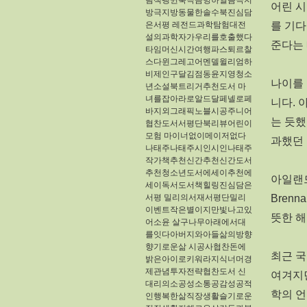
림책펭귄북극곰빙하얼음극지
어린 시
방극지방동물한솔수북진심담
은서평
레전드과학탐험대전
를 기다
설의과학자가우리를호출했다
준다는
타임머신시간여행파스퇴르찰
스다윈그레고어멘델윌리엄하
비제인구달김점동윤지영청소
나이를 
년소설북트리거추천도서
마
녀를잡아라로알드달페넬로페
니다. 
바지외그래픽노블시공주니어
는 듯했
협찬도서서평단북리뷰어린이
모험
마이너없이메이저없다
과했던
나태주나태주시인시인나태주
작가책추천신간추천신간도서
추천청소년도서에세이추천에
아일랜드
세이독서도서책힐링진심담은
서평
밀리의서재서평단밀리
Bren
이벤트작은별이지만빛나고있
뜻한 해
어소윤
살구나무아래에서대
를잇다아버지와아들삶의방향
향기로운삶
시공사협찬돈에
최근 
밝은아이로키워라지식너머경
제관념투자전략협찬도서​
신
여겨지던
대리의소공성소통공감성공적
학의 언
인행복한삶직장생활슬기로운