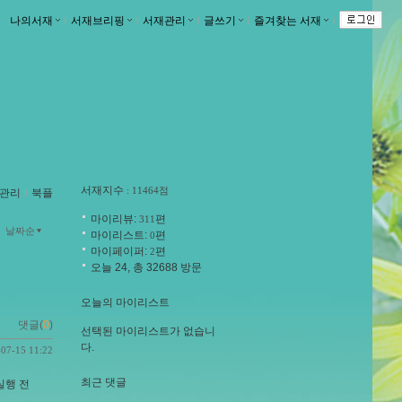
나의서재
ｌ
서재브리핑
ｌ
서재관리
ｌ
글쓰기
ｌ
즐겨찾는 서재
ｌ
서재지수
: 11464점
관리
ｌ
북플
마이리뷰:
편
311
날짜순
마이리스트:
편
0
마이페이퍼:
편
2
오늘 24, 총 32688 방문
오늘의 마이리스트
댓글(
0
)
선택된 마이리스트가 없습니
다.
-07-15 11:22
최근 댓글
실행 전