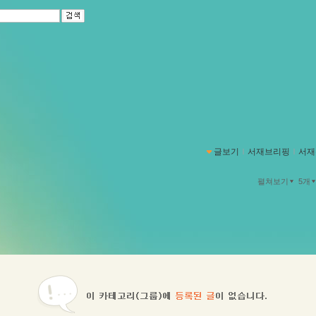
글보기
ｌ
서재브리핑
ｌ
서재
펼쳐보기
5개