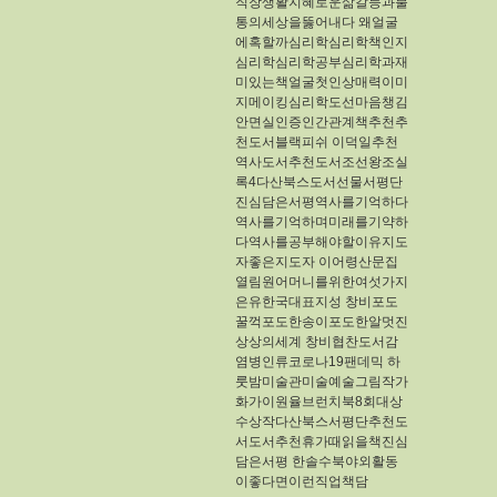
직장생활지혜로운삶갈등과불
통의세상을뚫어내다
왜얼굴
에혹할까심리학심리학책인지
심리학심리학공부심리학과재
미있는책얼굴첫인상매력이미
지메이킹심리학도선마음챙김
안면실인증인간관계책추천추
천도서블랙피쉬
이덕일추천
역사도서추천도서조선왕조실
록4다산북스도서선물서평단
진심담은서평역사를기억하다
역사를기억하며미래를기약하
다역사를공부해야할이유지도
자좋은지도자
이어령산문집
열림원어머니를위한여섯가지
은유한국대표지성
창비포도
꿀꺽포도한송이포도한알멋진
상상의세계
창비협찬도서감
염병인류코로나19팬데믹
하
룻밤미술관미술예술그림작가
화가이원율브런치북8회대상
수상작다산북스서평단추천도
서도서추천휴가때읽을책진심
담은서평
한솔수북야외활동
이좋다면이런직업책담