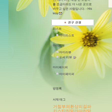
를 조금이라도 더 나은 곳으로
바꾸고 싶은 사람입니다. -
His
way
리스트
마이리스트
마이리뷰
마이리뷰
도서 리뷰
마이페이퍼
마이페이퍼
방명록
서재 태그
거칠부의환상의길파
키스탄히말라야히말