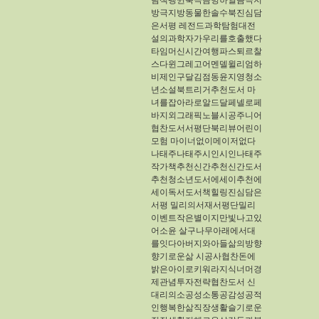
림책펭귄북극곰빙하얼음극지
방극지방동물한솔수북진심담
은서평
레전드과학탐험대전
설의과학자가우리를호출했다
타임머신시간여행파스퇴르찰
스다윈그레고어멘델윌리엄하
비제인구달김점동윤지영청소
년소설북트리거추천도서
마
녀를잡아라로알드달페넬로페
바지외그래픽노블시공주니어
협찬도서서평단북리뷰어린이
모험
마이너없이메이저없다
나태주나태주시인시인나태주
작가책추천신간추천신간도서
추천청소년도서에세이추천에
세이독서도서책힐링진심담은
서평
밀리의서재서평단밀리
이벤트작은별이지만빛나고있
어소윤
살구나무아래에서대
를잇다아버지와아들삶의방향
향기로운삶
시공사협찬돈에
밝은아이로키워라지식너머경
제관념투자전략협찬도서​
신
대리의소공성소통공감성공적
인행복한삶직장생활슬기로운