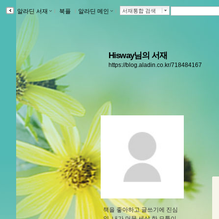
알라딘 서재
ｌ
북플
ｌ
알라딘 메인
ｌ
서재통합 검색
Hisway님의 서재
https://blog.aladin.co.kr/718484167
책을 좋아하고 글쓰기에 진심
인, 내가 머문 세상 한 모퉁이