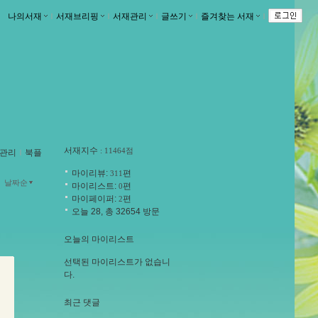
나의서재
ｌ
서재브리핑
ｌ
서재관리
ｌ
글쓰기
ｌ
즐겨찾는 서재
ｌ
서재지수
: 11464점
관리
ｌ
북플
마이리뷰:
편
311
날짜순
마이리스트:
편
0
마이페이퍼:
편
2
오늘 28, 총 32654 방문
오늘의 마이리스트
선택된 마이리스트가 없습니
다.
최근 댓글