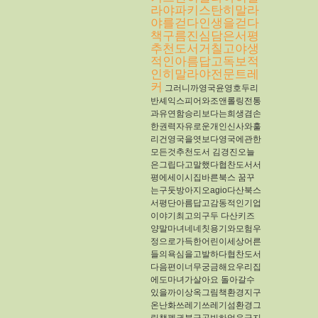
라야파키스탄히말라
야를걷다인생을걷다
책구름진심담은서평
추천도서거칠고야생
적인아름답고독보적
인히말라야전문트레
커
그러니까영국윤영호두리
반셰익스피어와조앤롤링전통
과유연함승리보다는희생겸손
한권력자유로운개인신사와훌
리건영국을엿보다영국에관한
모든것추천도서
김경진오늘
은그립다고말했다협찬도서서
평에세이시집​바른북스
꿈꾸
는구둣방아지오agio다산북스
서평단아름답고감동적인기업
이야기최고의구두
다산키즈
양말마녀네네칫용기와모험우
정으로가득한어린이세상어른
들의욕심을고발하다협찬도서
다음편이너무궁금해요우리집
에도마녀가살아요
돌아갈수
있을까이상옥그림책환경지구
온난화쓰레기쓰레기섬환경그