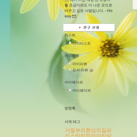
를 조금이라도 더 나은 곳으로
바꾸고 싶은 사람입니다. -
His
way
리스트
마이리스트
마이리뷰
마이리뷰
도서 리뷰
마이페이퍼
마이페이퍼
방명록
서재 태그
거칠부의환상의길파
키스탄히말라야히말