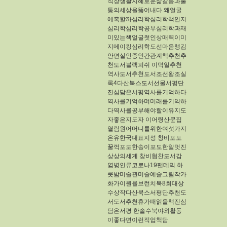
직장생활지혜로운삶갈등과불
통의세상을뚫어내다
왜얼굴
에혹할까심리학심리학책인지
심리학심리학공부심리학과재
미있는책얼굴첫인상매력이미
지메이킹심리학도선마음챙김
안면실인증인간관계책추천추
천도서블랙피쉬
이덕일추천
역사도서추천도서조선왕조실
록4다산북스도서선물서평단
진심담은서평역사를기억하다
역사를기억하며미래를기약하
다역사를공부해야할이유지도
자좋은지도자
이어령산문집
열림원어머니를위한여섯가지
은유한국대표지성
창비포도
꿀꺽포도한송이포도한알멋진
상상의세계
창비협찬도서감
염병인류코로나19팬데믹
하
룻밤미술관미술예술그림작가
화가이원율브런치북8회대상
수상작다산북스서평단추천도
서도서추천휴가때읽을책진심
담은서평
한솔수북야외활동
이좋다면이런직업책담