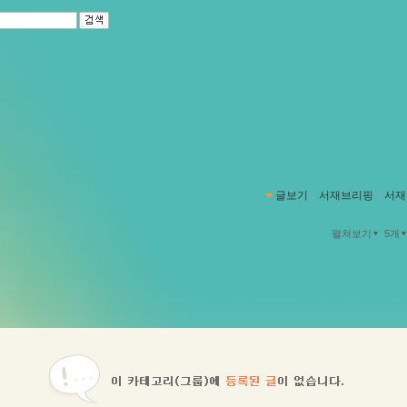
글보기
ｌ
서재브리핑
ｌ
서재
펼쳐보기
5개