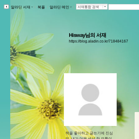
알라딘 서재
ｌ
북플
ｌ
알라딘 메인
ｌ
서재통합 검색
Hisway님의 서재
https://blog.aladin.co.kr/718484167
책을 좋아하고 글쓰기에 진심
인, 내가 머문 세상 한 모퉁이