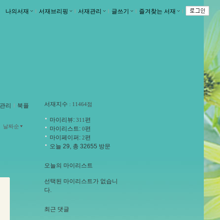
나의서재
ｌ
서재브리핑
ｌ
서재관리
ｌ
글쓰기
ｌ
즐겨찾는 서재
ｌ
서재지수
: 11464점
관리
ｌ
북플
마이리뷰:
편
311
날짜순
마이리스트:
편
0
마이페이퍼:
편
2
오늘 29, 총 32655 방문
오늘의 마이리스트
선택된 마이리스트가 없습니
다.
최근 댓글