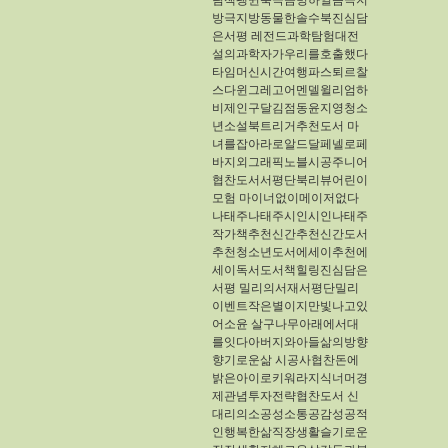
림책펭귄북극곰빙하얼음극지
방극지방동물한솔수북진심담
은서평
레전드과학탐험대전
설의과학자가우리를호출했다
타임머신시간여행파스퇴르찰
스다윈그레고어멘델윌리엄하
비제인구달김점동윤지영청소
년소설북트리거추천도서
마
녀를잡아라로알드달페넬로페
바지외그래픽노블시공주니어
협찬도서서평단북리뷰어린이
모험
마이너없이메이저없다
나태주나태주시인시인나태주
작가책추천신간추천신간도서
추천청소년도서에세이추천에
세이독서도서책힐링진심담은
서평
밀리의서재서평단밀리
이벤트작은별이지만빛나고있
어소윤
살구나무아래에서대
를잇다아버지와아들삶의방향
향기로운삶
시공사협찬돈에
밝은아이로키워라지식너머경
제관념투자전략협찬도서​
신
대리의소공성소통공감성공적
인행복한삶직장생활슬기로운