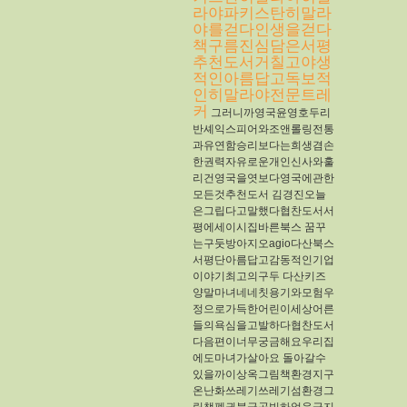
라야파키스탄히말라
야를걷다인생을걷다
책구름진심담은서평
추천도서거칠고야생
적인아름답고독보적
인히말라야전문트레
커
그러니까영국윤영호두리
반셰익스피어와조앤롤링전통
과유연함승리보다는희생겸손
한권력자유로운개인신사와훌
리건영국을엿보다영국에관한
모든것추천도서
김경진오늘
은그립다고말했다협찬도서서
평에세이시집​바른북스
꿈꾸
는구둣방아지오agio다산북스
서평단아름답고감동적인기업
이야기최고의구두
다산키즈
양말마녀네네칫용기와모험우
정으로가득한어린이세상어른
들의욕심을고발하다협찬도서
다음편이너무궁금해요우리집
에도마녀가살아요
돌아갈수
있을까이상옥그림책환경지구
온난화쓰레기쓰레기섬환경그