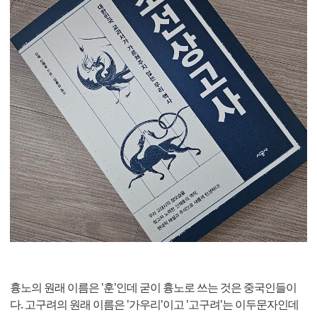
흉노의 원래 이름은 '훈'인데 굳이 흉노로 쓰는 것은 중국인들이
다. 고구려의 원래 이름은 '가우리'이고 '고구려'는 이두문자인데