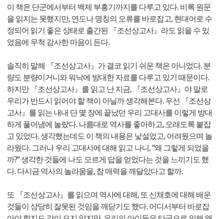
이 책은 단군에서부터 백제 부흥기까지를 다루고 있다. 비록 원문
을 읽지는 못했지만, 연도나 명칭의 오류를 바로잡고, 현대어로 수
정되어 읽기 좋은 상태로 출간된 『조선상고사』라도 읽을 수 있
었음에 무척 감사한 마음이 든다.
솔직히 말해 『조선상고사』가 결코 읽기 쉬운 책은 아니었다. 분
량도 분량이거니와 워낙에 방대한 자료를 다루고 있기 때문이다.
하지만 『조선상고사』를 읽고 난 지금, 『조선상고사』야 말로
우리가 반드시 읽어야 할 책이 아닐까 생각해본다. 우선 『조선상
고사』를 읽는 내내 단 몇 장에 끝났던 우리 고대사를 이렇게 방대
하게 풀어냄에 놀랐다. 나름대로 역사를 좋아하고, 오래도록 붙잡
고 있었다. 생각했는데도 이 책의 내용은 낯설었고, 어려웠으며 놀
라웠다. 그러나 우리 고대사에 대해 읽고 나니, “왜 그렇게 되었을
까?” 생각한 것들에 나도 모르게 답을 얻었다는 것을 느끼기도 했
다. 다시금 역사의 놀라움을, 참 매력을 깨달았다고 할까.
또 『조선상고사』를 읽으며 역사에 대해, 또 신채호에 대해 배운
것들이 상당히 잘못된 것임을 깨닫기도 했다. 어디서부터 바로잡
아야 할지도 감이 오지 않지만, 우리의 아이들은 타국으로 인해 왜