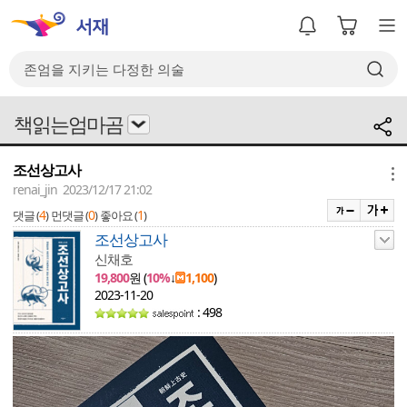
책읽는엄마곰
조선상고사
메뉴
renai_jin 2023/12/17 21:02
4
0
1
댓글 (
)
먼댓글 (
)
좋아요 (
)
조선상고사
신채호
19,800
원 (
10%
↓
1,100
)
2023-11-20
: 498