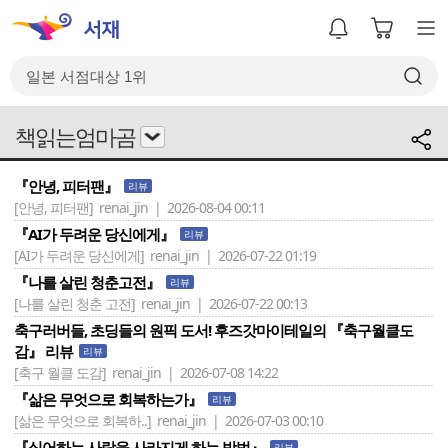
책읽는엄마곰
『안녕, 피터팬』
리뷰
[안녕, 피터팬]
renai_jin | 2026-08-04 00:11
『AI가 두려운 당신에게』
리뷰
[AI가 두려운 당신에게]
renai_jin | 2026-07-22 01:19
『나를 살린 청춘고전』
리뷰
[나를 살린 청춘 고전]
renai_jin | 2026-07-22 00:13
축구러버들, 초딩들의 원픽 도서! 후즈갓마이테일의 『축구월클도
감』 리뷰
리뷰
[축구 월클 도감]
renai_jin | 2026-07-08 14:22
『삶은 무엇으로 회복하는가』
리뷰
[삶은 무엇으로 회복하..]
renai_jin | 2026-07-03 00:10
『싫어하는 사람을 사라지게 하는 방법』
리뷰