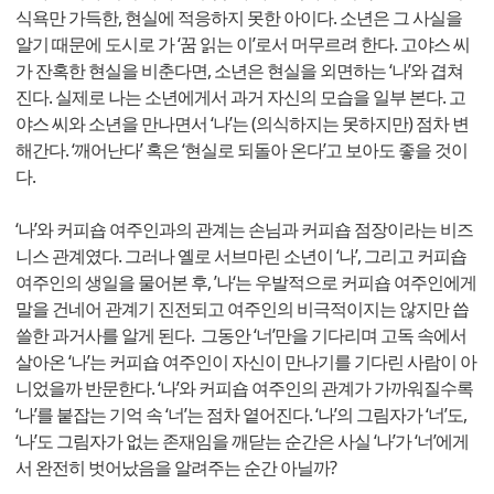
식욕만 가득한, 현실에 적응하지 못한 아이다. 소년은 그 사실을
알기 때문에 도시로 가 ‘꿈 읽는 이’로서 머무르려 한다. 고야스 씨
가 잔혹한 현실을 비춘다면, 소년은 현실을 외면하는 ‘나’와 겹쳐
진다. 실제로 나는 소년에게서 과거 자신의 모습을 일부 본다. 고
야스 씨와 소년을 만나면서 ‘나’는 (의식하지는 못하지만) 점차 변
해간다. ‘깨어난다’ 혹은 ‘현실로 되돌아 온다’고 보아도 좋을 것이
다.
‘나’와 커피숍 여주인과의 관계는 손님과 커피숍 점장이라는 비즈
니스 관계였다. 그러나 옐로 서브마린 소년이 ‘나’, 그리고 커피숍
여주인의 생일을 물어본 후, ’나‘는 우발적으로 커피숍 여주인에게
말을 건네어 관계기 진전되고 여주인의 비극적이지는 않지만 씁
쓸한 과거사를 알게 된다. 그동안 ‘너’만을 기다리며 고독 속에서
살아온 ‘나’는 커피숍 여주인이 자신이 만나기를 기다린 사람이 아
니었을까 반문한다. ‘나’와 커피숍 여주인의 관계가 가까워질수록
‘나’를 붙잡는 기억 속 ‘너’는 점차 옅어진다. ‘나’의 그림자가 ‘너’도,
‘나’도 그림자가 없는 존재임을 깨닫는 순간은 사실 ‘나’가 ‘너’에게
서 완전히 벗어났음을 알려주는 순간 아닐까?