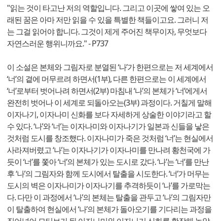
"읽는 것이 타고난 저의 역할입니다. 그리고 이곳에 쌓여 있는 오
래된 꿈은 아마 저만 읽을 수 있을 특별한 책들이고요. 그러니 저
는 그걸 읽어야 합니다. 그것이 제게 주어진 책무이자, 무엇보다
자연스러운 행위니까요." - P737
이 소설은 본체와 그림자로 분열된 ‘나’가 한편으로는 저 세계에서
‘너’의 곁에 머무르려 하면서(1부), 다른 한편으로는 이 세계에서
‘너’로부터 벗어나려 하면서(2부) 마침내 ‘나’의 본체가 ‘너’에게서
완전히 벗어나 이 세계로 되돌아오는(3부) 과정이다. 거칠게 말해
이자나기, 이자나미 신화를 보다 자세하게 상술한 이야기라고 할
수 있다. ‘나’와 ‘너’는 이자나미와 이자나기가 일본과 신들을 낳은
것처럼 도시를 창조했다. 이자나미가 죽은 것처럼 ‘너’는 현실에서
사라져버렸고 ‘나’는 이자나기가 이자나미를 만나려 황천국에 가
듯이 ‘너’를 쫓아 ‘너’의 본체가 있는 도시로 갔다. ‘나’는 ‘너’를 만난
후 ‘나’의 그림자와 함께 도시에서 탈출을 시도한다. ‘너’가 머무는
도시의 벽은 이자나미가 이자나기를 추격하듯이 ‘나’를 가로막는
다. 다만 이 과정에서 ‘나’의 본체는 탈출을 관두고 ‘나’의 그림자만
이 탈출하여 현실에서 ‘나’의 본체가 돌아오기를 기다리는 과정을
집어넣어 모티브가 된 이자나미와 이자나기 신화를 확장해 놓았