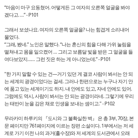
“마음이 마구 요동쳤어. 어떻게든 그 여자의 오른쪽 얼굴을 봐야
겠다고. …” - P101
그래서 보셨나요. 여자의 오른쪽 얼굴을? 나는 힘겹게 소리내어
물었다.
“그래, 봤네.” 노인은 말했다. “나는 혼신의 힘을 다해 가위 눌림을
떨쳐내고 몸을 일으켰어 … 그리고 보름달 빛을 받은 그 얼굴을 들
여다보았지…… 그런 짓은 하는 게 아니었는데.” - P101
"한 가지 말할 수 있는 건—거기 있던 게 결코 사람이 봐서는 안 되
는 세계의 광경이었다는 걸세. 그러나 한편으로는 누구나 자기 안
에 품고 있는 세계이기도 하지. 내 안에도 있고, 자네 안에도 있어.
그럼에도 역시, 사람이 봐서는 안 되는 광경이라네. 그렇기에 우리
는 태반이 눈을 감은 채로 인생을 보내는 셈이고." - P102
무라카미 하루키의 『도시와 그 불확실한 벽』 은 총 3부, 70장, 본
문 페이지만 761페이지에 이르는 장편 소설이다. 1부에서는 저 세
계로 가기 이전 나의 과거(홀수장)와 저 세계의 도서관에서 오래