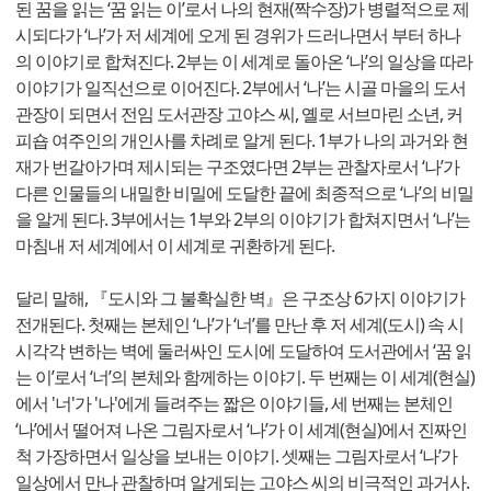
된 꿈을 읽는 ‘꿈 읽는 이’로서 나의 현재(짝수장)가 병렬적으로 제
시되다가 ‘나’가 저 세계에 오게 된 경위가 드러나면서 부터 하나
의 이야기로 합쳐진다. 2부는 이 세계로 돌아온 ‘나’의 일상을 따라
이야기가 일직선으로 이어진다. 2부에서 ‘나’는 시골 마을의 도서
관장이 되면서 전임 도서관장 고야스 씨, 옐로 서브마린 소년, 커
피숍 여주인의 개인사를 차례로 알게 된다. 1부가 나의 과거와 현
재가 번갈아가며 제시되는 구조였다면 2부는 관찰자로서 ‘나’가
다른 인물들의 내밀한 비밀에 도달한 끝에 최종적으로 ‘나’의 비밀
을 알게 된다. 3부에서는 1부와 2부의 이야기가 합쳐지면서 ‘나’는
마침내 저 세계에서 이 세계로 귀환하게 된다.
달리 말해, 『도시와 그 불확실한 벽』은 구조상 6가지 이야기가
전개된다. 첫째는 본체인 ‘나’가 ‘너’를 만난 후 저 세계(도시) 속 시
시각각 변하는 벽에 둘러싸인 도시에 도달하여 도서관에서 ‘꿈 읽
는 이’로서 ‘너’의 본체와 함께하는 이야기. 두 번째는 이 세계(현실)
에서 '너'가 '나'에게 들려주는 짧은 이야기들, 세 번째는 본체인
‘나’에서 떨어져 나온 그림자로서 ‘나’가 이 세계(현실)에서 진짜인
척 가장하면서 일상을 보내는 이야기. 셋째는 그림자로서 ‘나’가
일상에서 만나 관찰하며 알게되는 고야스 씨의 비극적인 과거사.