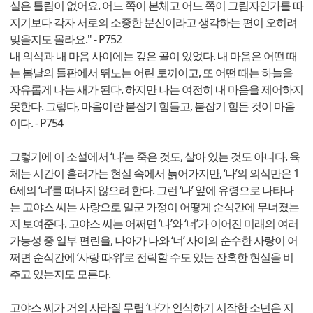
실은 틀림이 없어요. 어느 쪽이 본체고 어느 쪽이 그림자인가를 따
지기보다 각자 서로의 소중한 분신이라고 생각하는 편이 오히려
맞을지도 몰라요." - P752
내 의식과 내 마음 사이에는 깊은 골이 있었다. 내 마음은 어떤 때
는 봄날의 들판에서 뛰노는 어린 토끼이고, 또 어떤 때는 하늘을
자유롭게 나는 새가 된다. 하지만 나는 여전히 내 마음을 제어하지
못한다. 그렇다, 마음이란 붙잡기 힘들고, 붙잡기 힘든 것이 마음
이다. - P754
그렇기에 이 소설에서 ‘나’는 죽은 것도, 살아 있는 것도 아니다. 육
체는 시간이 흘러가는 현실 속에서 늙어가지만, ‘나’의 의식만은 1
6세의 ‘너’를 떠나지 않으려 한다. 그런 ‘나’ 앞에 유령으로 나타나
는 고야스 씨는 사랑으로 일군 가정이 어떻게 순식간에 무너졌는
지 보여준다. 고야스 씨는 어쩌면 ‘나’와 ‘너’가 이어진 미래의 여러
가능성 중 일부 편린을, 나아가 나와 ‘너’ 사이의 순수한 사랑이 어
쩌면 순식간에 ‘사랑 따위’로 전락할 수도 있는 잔혹한 현실을 비
추고 있는지도 모른다.
고야스 씨가 거의 사라질 무렵 ‘나’가 인식하기 시작한 소년은 지