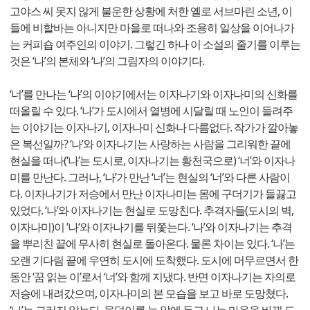
고야스 씨 못지 않게 불운한 상황에 처한 옐로 서브마린 소년, 이
들에 비할바는 아니지만 마을로 떠나와 조용히 일상을 이어나가
는 커피숍 여주인의 이야기. 그렇긴 하나 이 소설의 줄기를 이루는
것은 ‘나’의 본체와 ‘나’의 그림자의 이야기다.
‘너’를 만나는 ‘나’의 이야기에서는 이자나기와 이자나미의 신화를
떠올릴 수 있다. ‘나’가 도시에서 열병에 시달릴 때 노인이 들려주
는 이야기는 이자나기, 이자나미 신화나 다름없다. 작가가 깔아놓
은 복선일까? ‘나’와 이자나기는 사랑하는 사람을 그리워한 끝에
현실을 떠나(‘나’는 도시로, 이자나기는 황천국으로) ‘너’와 이자나
미를 만난다. 그러나, ‘나’가 만난 ‘너’는 현실의 ‘너’와 다른 사람이
다. 이자나기가 저승에서 만난 이자나미는 몸에 구더기가 들끓고
있었다. ‘나’와 이자나기는 현실로 도망친다. 추격자들(도시의 벽,
이자나미)이 ’나‘와 이자나기를 뒤쫓는다. ‘나’와 이자나기는 추격
을 뿌리친 끝에 무사히 현실로 돌아온다. 물론 차이는 있다. ‘나’는
오랜 기다림 끝에 우연히 도시에 도착했다. 도시에 머무르면서 한
동안 ‘꿈 읽는 이’로서 ‘너’와 함께 지냈다. 반면 이자나기는 자의로
저승에 내려갔으며, 이자나미의 본 모습을 보고 바로 도망쳤다.
‘나’는 그러지 않는다. 웅덩이를 눈 앞에 두고 나는 마음을 바꿔 도