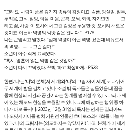
"그래요. 사람이 품은 갖가지 종류의 감정이죠. 슬픔, 망설임, 질투,
두려움, 고뇌, 절망, 의심, 미움, 곤혹, 오뇌, 회의, 자기연민……… 그
리고 꿈, 사랑. 이 도시에서 그런 감정은 무용한 것, 오히려 해로운
것이죠. 이른바 역병의 씨앗 같은 겁니다." - P178
나는 큰맘먹고 말했다. "실제 역병이 아닌 역병. 요컨대 비유로서
의 역병………… 그런 걸까?"
소년이 아주 작게 끄덕였다.
"혹시, 영혼이 앓는 역병 같은 것일까?"
소년이 다시 끄덕였다. 꾸벅, 하고 확실하게. - P528
한편, ‘나’는 ‘나’의 본체(저 세계)와 ‘나’의 그림자(이 세계)로 나뉘어
두 세계에 발을 걸치고 있다. 소설 밖 독자들은 잠들었을 때 꿈을
통해 현실의 시간과 공간이라는 한계를 넘어설 수 있다. 그러나 깨
어 있는 채로도 현실을 초월할 수 있다. 그에 해당하는 행위 중 하
나가 바로 독서다. 2023년 12월 31일의 독자는 언제든 일리아드
나 오딧세이아를 펼쳐 기원전 인물인 호메로스와 대화를 나눌 수
있다. ‘나’의 그림자는 (의도하지는 않았지만) ‘나’의 본체가 이 세계
로 돌아올 길을 마련하는 동시에, 독서를 통해 죽은 자와 접촉할