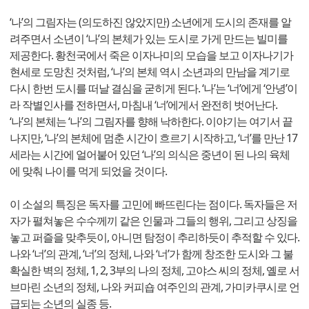
‘나’의 그림자는 (의도하진 않았지만) 소년에게 도시의 존재를 알
려주면서 소년이 ‘나’의 본체가 있는 도시로 가게 만드는 빌미를
제공한다. 황천국에서 죽은 이자나미의 모습을 보고 이자나기가
현세로 도망친 것처럼, ‘나’의 본체 역시 소년과의 만남을 계기로
다시 한번 도시를 떠날 결심을 굳히게 된다. ‘나’는 ‘너’에게 ‘안녕’이
라 작별인사를 전하면서, 마침내 ‘너’에게서 완전히 벗어난다.
‘나’의 본체는 ‘나’의 그림자를 향해 낙하한다. 이야기는 여기서 끝
나지만, ‘나’의 본체에 멈춘 시간이 흐르기 시작하고, ‘너’를 만난 17
세라는 시간에 얼어붙어 있던 ‘나’의 의식은 중년이 된 나의 육체
에 맞춰 나이를 먹게 되었을 것이다.
이 소설의 특징은 독자를 고민에 빠뜨린다는 점이다. 독자들은 저
자가 펼쳐놓은 수수께끼 같은 인물과 그들의 행위, 그리고 상징을
놓고 퍼즐을 맞추듯이, 아니면 탐정이 추리하듯이 추적할 수 있다.
나와 ‘너’의 관계, ‘너’의 정체, 나와 ‘너’가 함께 창조한 도시와 그 불
확실한 벽의 정체, 1, 2, 3부의 나의 정체, 고야스 씨의 정체, 옐로 서
브마린 소년의 정체, 나와 커피숍 여주인의 관계, 가미카쿠시로 언
급되는 소년의 실종 등.