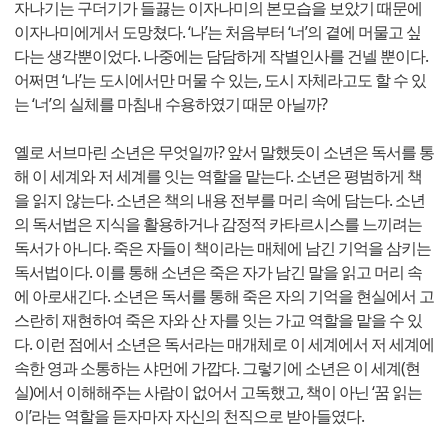
자나기는 구더기가 들끓는 이자나미의 본모습을 보았기 때문에
이자나미에게서 도망쳤다. ‘나’는 처음부터 ‘너’의 곁에 머물고 싶
다는 생각뿐이었다. 나중에는 담담하게 작별인사를 건넬 뿐이다.
어쩌면 ‘나’는 도시에서만 머물 수 있는, 도시 자체라고도 할 수 있
는 ‘너’의 실체를 마침내 수용하였기 때문 아닐까?
옐로 서브마린 소년은 무엇일까? 앞서 말했듯이 소년은 독서를 통
해 이 세계와 저 세계를 잇는 역할을 맡는다. 소년은 평범하게 책
을 읽지 않는다. 소년은 책의 내용 전부를 머리 속에 담는다. 소년
의 독서법은 지식을 활용하거나 감정적 카타르시스를 느끼려는
독서가 아니다. 죽은 자들이 책이라는 매체에 남긴 기억을 삼키는
독서법이다. 이를 통해 소년은 죽은 자가 남긴 말을 읽고 머리 속
에 아로새긴다. 소년은 독서를 통해 죽은 자의 기억을 현실에서 고
스란히 재현하여 죽은 자와 산 자를 잇는 가교 역할을 맡을 수 있
다. 이런 점에서 소년은 독서라는 매개체로 이 세계에서 저 세계에
속한 영과 소통하는 샤먼에 가깝다. 그렇기에 소년은 이 세계(현
실)에서 이해해주는 사람이 없어서 고독했고, 책이 아닌 ‘꿈 읽는
이’라는 역할을 듣자마자 자신의 천직으로 받아들였다.