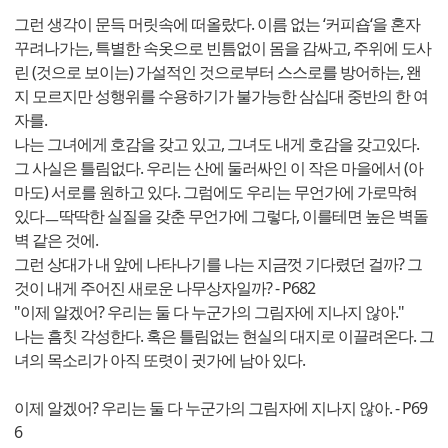
그런 생각이 문득 머릿속에 떠올랐다. 이름 없는 ‘커피숍‘을 혼자
꾸려나가는, 특별한 속옷으로 빈틈없이 몸을 감싸고, 주위에 도사
린 (것으로 보이는) 가설적인 것으로부터 스스로를 방어하는, 왠
지 모르지만 성행위를 수용하기가 불가능한 삼십대 중반의 한 여
자를.
나는 그녀에게 호감을 갖고 있고, 그녀도 내게 호감을 갖고있다.
그 사실은 틀림없다. 우리는 산에 둘러싸인 이 작은 마을에서 (아
마도) 서로를 원하고 있다. 그럼에도 우리는 무언가에 가로막혀
있다ㅡ딱딱한 실질을 갖춘 무언가에 그렇다, 이를테면 높은 벽돌
벽 같은 것에.
그런 상대가 내 앞에 나타나기를 나는 지금껏 기다렸던 걸까? 그
것이 내게 주어진 새로운 나무상자일까? - P682
"이제 알겠어? 우리는 둘 다 누군가의 그림자에 지나지 않아."
나는 흠칫 각성한다. 혹은 틀림없는 현실의 대지로 이끌려온다. 그
녀의 목소리가 아직 또렷이 귓가에 남아 있다.
이제 알겠어? 우리는 둘 다 누군가의 그림자에 지나지 않아. - P69
6