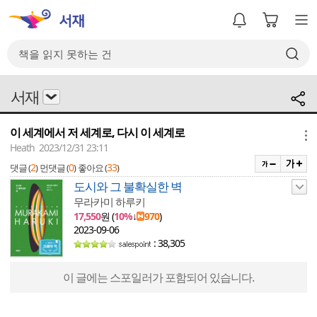
서재
이 세계에서 저 세계로, 다시 이 세계로
메뉴
Heath 2023/12/31 23:11
2
0
33
댓글 (
)
먼댓글 (
)
좋아요 (
)
도시와 그 불확실한 벽
무라카미 하루키
17,550
원 (
10%
↓
970
)
2023-09-06
: 38,305
이 글에는 스포일러가 포함되어 있습니다.