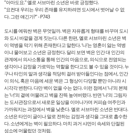
"아마도요." 옐로 서브마린 소년은 바로 긍정했다.
"요컨대 우리는 우리 존재를 유지하려면 도시에서 벗어날 수 없
다. 그런 얘긴가?" - P743
도시를 에워싼 벽은 무엇일까. 벽은 자유롭게 형태를 바꾸며 도시
와 도시 바깥을 경계 짓는다. 다른 한편, 옐로 서브마린 소년은 벽
이 역병을 막기 위해 존재한다고 말한다. ‘나’는 영혼이 앓는 역병
이냐 물어보고 소년은 긍정한다. 달리 보면 벽은 인간 대 인간의
관계에서 의사소통을 통해 인간의 마음으로, 의식으로 전염되는
생각이나 감정을 가로막는 역할을 한다고도 볼 수 있을 것이다. 누
구나 타인의 말과 생각을 적당히 걸러 받아들인다는 점에서, 인간
이 의식, 혹은 마음에 세운 벽은 그 형상이 다양할 뿐만 아니라 시
시각각 변한다. 다만 벽이 없을 수는 없다. 이런 점에서 ‘나’의 본체
는 ‘너’의 곁에 머물려고 벽을 잔뜩 높여버렸다. 반면 ‘나’의 그림자
는 도서관장으로서 새로운 일상을 이어나가며 커피숍 여주인과
가까워지는 과정에서 벽을 낮춘다. 옐로 서브마린 소년은 반대다.
소년은 타인이 글이나 말로 전하는 감정과 생각을 그대로 흡수한
다. 소년에게는 벽이 필요하다. 마치 과거 샤먼이 속세와 단절된
성소에 머물렀던 것처럼.