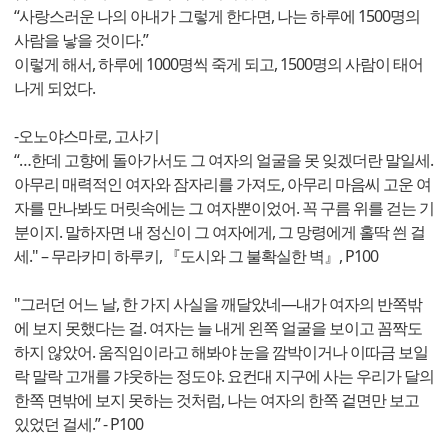
“사랑스러운 나의 아내가 그렇게 한다면, 나는 하루에 1500명의
사람을 낳을 것이다.”
이렇게 해서, 하루에 1000명씩 죽게 되고, 1500명의 사람이 태어
나게 되었다.
-오노야스마로, 고사기
“…한데 고향에 돌아가서도 그 여자의 얼굴을 못 잊겠더란 말일세.
아무리 매력적인 여자와 잠자리를 가져도, 아무리 마음씨 고운 여
자를 만나봐도 머릿속에는 그 여자뿐이었어. 꼭 구름 위를 걷는 기
분이지. 말하자면 내 정신이 그 여자에게, 그 망령에게 홀딱 씐 걸
세." – 무라카미 하루키, 『도시와 그 불확실한 벽』, P100
"그러던 어느 날, 한 가지 사실을 깨달았네—내가 여자의 반쪽밖
에 보지 못했다는 걸. 여자는 늘 내게 왼쪽 얼굴을 보이고 꼼짝도
하지 않았어. 움직임이라고 해봐야 눈을 깜박이거나 이따금 보일
락 말락 고개를 갸웃하는 정도야. 요컨대 지구에 사는 우리가 달의
한쪽 면밖에 보지 못하는 것처럼, 나는 여자의 한쪽 겉면만 보고
있었던 걸세.” - P100