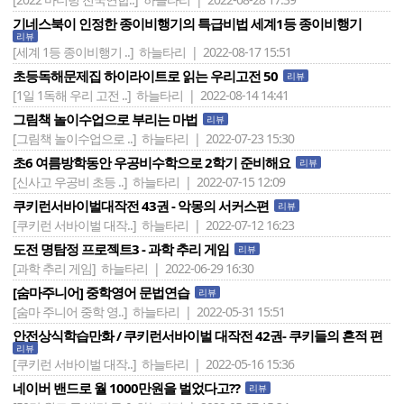
기네스북이 인정한 종이비행기의 특급비법 세계1등 종이비행기
리뷰
[세계 1등 종이비행기 ..]
하늘타리 | 2022-08-17 15:51
초등독해문제집 하이라이트로 읽는 우리고전 50
리뷰
[1일 1독해 우리 고전 ..]
하늘타리 | 2022-08-14 14:41
그림책 놀이수업으로 부리는 마법
리뷰
[그림책 놀이수업으로 ..]
하늘타리 | 2022-07-23 15:30
초6 여름방학동안 우공비수학으로 2학기 준비해요
리뷰
[신사고 우공비 초등 ..]
하늘타리 | 2022-07-15 12:09
쿠키런서바이벌대작전 43권 - 악몽의 서커스편
리뷰
[쿠키런 서바이벌 대작..]
하늘타리 | 2022-07-12 16:23
도전 명탐정 프로젝트3 - 과학 추리 게임
리뷰
[과학 추리 게임]
하늘타리 | 2022-06-29 16:30
[숨마주니어] 중학영어 문법연습
리뷰
[숨마 주니어 중학 영..]
하늘타리 | 2022-05-31 15:51
안전상식학습만화 / 쿠키런서바이벌 대작전 42권- 쿠키들의 흔적 편
리뷰
[쿠키런 서바이벌 대작..]
하늘타리 | 2022-05-16 15:36
네이버 밴드로 월 1000만원을 벌었다고??
리뷰