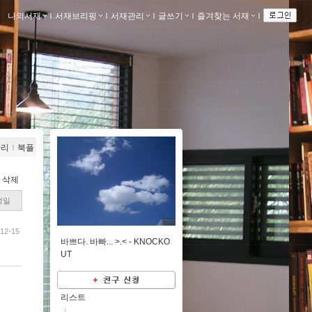
나의서재
ｌ
서재브리핑
ｌ
서재관리
ｌ
글쓰기
ｌ
즐겨찾는 서재
ｌ
관리
ｌ
북플
ｌ
삭제
성일
12-15
바쁘다. 바빠... >.< -
KNOCKO
UT
리스트