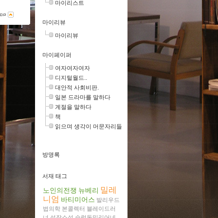
마이리스트
마이리뷰
마이리뷰
마이페이퍼
여자여자여자
디지털월드..
대안적 사회비판.
일본 드라마를 말하다
계절을 말하다
책
읽으며 생각이 머문자리들
방명록
서재 태그
밀레
노인의전쟁
뉴베리
니엄
바티미어스
발리우드
법의학
본콜렉터
블레이드러
너
성장소설
슬럼독밀리어네