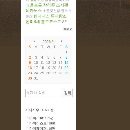
울프홀
장하준
조지펠
어
레카노스
초콜릿전쟁
클로스
텐더니스
튜더왕조
본즈
헨리8세
홀로코스트
SF
2026
8
S
M
T
W
T
F
S
1
2
3
4
5
6
7
8
9
10
11
12
13
14
15
16
17
18
19
20
21
22
23
24
25
26
27
28
29
30
31
서재지수
: 15630점
마이리뷰:
편
199
마이리스트:
편
18
마이페이퍼:
편
16