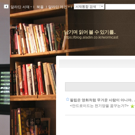
알라딘 서재
ｌ
북플
ｌ
알라딘 메인
ｌ
서재통합 검색
남기며 읽어 볼 수 있기를..
https://blog.aladin.co.kr/wormcast
필립은 영화처럼 무거운 사람이 아니야..
<안드로이드는 전기양을 꿈꾸는가?>