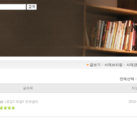
글보기
ｌ
서재브리핑
ｌ
서재
전체선택
글제목
작
2010-
(공감3 댓글0 먼댓글0)