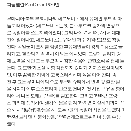
파울첼란 Paul Celan1920년
루마니아 북부 부코비나의 체르노비츠에서 유대인 부모의 아
들로 태어났다. (체르노비츠는 옛 합스부르크 왕가의 변방으
로 독일어를 쓰는지역이었다.) 그의 나이 21세 때, 2차 세계대
전이 일어나고, 체르노비츠는 유대인 거주 지역(토)으로 확정
된다. 독일군이 도시를 점령한 후유대인들이 강제수용소로 끌
려가고, 첼란의 가족 역시 예외는 아니었다. 그렇게 끌려가 강
제 노역을 하던 그는 부모의 처참한 죽음에 관한소식을 전해 듣
는다. 그 또한 가스실 처형 직전까지 갔다가 가까스로살아남지
만, 이후 끔찍한 기억에 고통스러워하며 삶을 이어 간다. 종
전 후 그는 루마니아의 수도 부쿠레슈티에서 번역 및 출판 일
을 하다가 이후 오스트리아 빈으로 건너가 첫 시집 『유골 항아
리에서 나온 모래』(1948)를 발표한다. 그리고 1948년 프랑
스 파리에 정착하여 센강에 몸을 던져 1970년 자살하기까지 꾸
준히 시작(詩作) 활동을 해, 모두 7권의 독일어 시집을 남겼다. 1
958년 브레멘 시문학상을, 1960년게오르크뷔히너 상을 수상
했다.