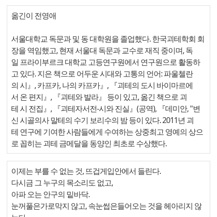
옮긴이 전영애
서울대학교 독문과 및 동 대학원을 졸업했다. 한국괴테학회 회
장을 역임했고, 현재 서울대 독문과 교수로 재직 중이며, 독
일 프라이부르크 대학교 고등연구원에서 연구원으로 활동하
고 있다. 지은 책으로 어두운 시대와 고통의 언어: 파울첼란
의 시』, 카프카, 나의 카프카』, 『괴테의 도시 바이마르에
서 온 편지』, 『괴테와 발라』 등이 있고, 옮긴 책으로 괴
테 시 전집』, 『괴테자서전-시와 진실』(공역), 『데미안, "변
신 시골의사 말테의 수기 보리수의 밤 등이 있다. 2011년 괴
테 연구에 기여한 사람들에게 수여하는 상중최고 영예의 상으
로 꼽히는 괴테 금메달을 동양인 최초로 수상했다.
이제는 부를 수 없는 것, 뜨겁게입안에서 들린다.
다시금 그 누구의 목소리도 없고,
아파 오는 안구의 밑바닥.
눈꺼풀은가로막지 않고, 속눈썹은들어오는 것을 헤아리지 않