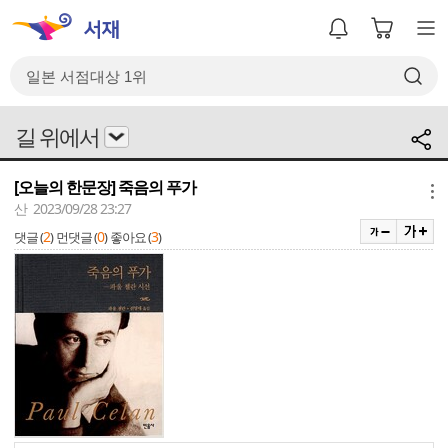
길 위에서
[오늘의 한문장] 죽음의 푸가
메뉴
산 2023/09/28 23:27
2
0
3
댓글 (
)
먼댓글 (
)
좋아요 (
)