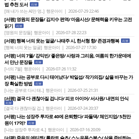
법 추천 도서
리뷰
[왜 내가 쓰는 AI만 멍..]
행운아이 | 2026-07-29 22:46
[서평] 영원의 문장들/ 김지수 편역/ 마음시선/ 문해력을 키우는 고전
읽기
리뷰
[영원의 문장들]
행운아이 | 2026-07-28 22:23
[서평] 행복 너의 웃는 얼굴/ 나태주 시, 한서형 향/ 존경과행복
리뷰
[행복 너의 웃는 얼굴]
행운아이 | 2026-07-27 17:30
[서평] 너의 7월/ 강익빈/ 좋은땅/ 사랑과 그리움, 여름의 한가운데에
서 만난 문장들
리뷰
[너의 7월]
행운아이 | 2026-07-26 11:32
[서평] 나는 공부로 다시 태어났다/ 박일섭/ 작가의집/ 삶을 바꾸는 가
장 확실한 방법
리뷰
[나는 공부로 다시 태..]
행운아이 | 2026-07-25 21:31
[서평] 결국 다 괜찮아질 겁니다/ 피코 아이어/ 서사원/ 내면의 안식
리뷰
[결국 다 괜찮아질 겁..]
행운아이 | 2026-07-24 20:37
[서평] 나는 성장주 투자로 40에 은퇴했다/ 파돌댁/ 체인지업/ 5천만
원이 17억?
리뷰
[나는 성장주 투자로 4..]
행운아이 | 2026-07-16 20:09
[서평] 죽음의 에티켓/ 롤란트 슐츠/ 스노우폭스북스/ 삶을 준비하는