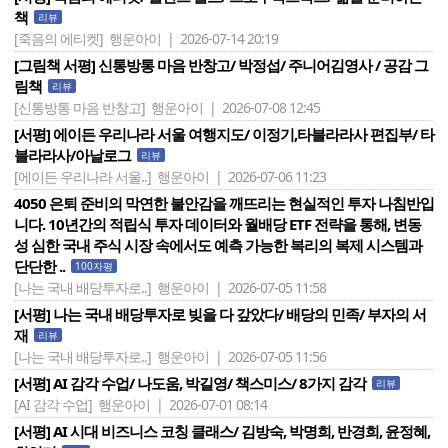
책
리뷰
[죽음의 에티켓]
행운아이 | 2026-07-14 20:19
[그림책 서평] 신통방통 마음 반창고/ 박정섭/ 주니어김영사 / 공감 그
림책
리뷰
[신통방통 마음 반창고]
행운아이 | 2026-07-08 12:45
[서평] 에이든 우리나라 서울 여행지도/ 이정기,타블라라사 편집부/ 타
블라라사/아날로그
리뷰
[에이든 우리나라 서울..]
행운아이 | 2026-07-06 11:23
4050 은퇴 준비의 막연한 불안감을 깨뜨리는 현실적인 투자 나침반입
니다. 10년간의 적립식 투자 데이터와 월배당 ETF 전략을 통해, 변동
성 심한 국내 주식 시장 속에서도 예측 가능한 복리의 복제 시스템과
단단한 ..
100자평
[나는 국내 배당투자로..]
행운아이 | 2026-07-05 11:58
[서평] 나는 국내 배당투자로 빚을 다 갚았다/ 배당의 민족/ 부자의 서
재
리뷰
[나는 국내 배당투자로..]
행운아이 | 2026-07-05 11:56
[서평] AI 감각 수업/ 나도움, 박길영/ 책스미스/ 8가지 감각
리뷰
[AI 감각 수업]
행운아이 | 2026-07-01 08:14
[서평] AI 시대 비즈니스 코칭 클래스/ 김방숙, 박명희, 반경희, 윤정혜,