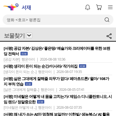
보물찾기
[서평] 공감 자본/ 김상은/ 좋은땅/ 예술가와 크리에이터를 위한 브랜
딩 전략서
리뷰
[공감 자본]
행운아이 | 2026-08-08 10:36
[서평] 생각이 돈이 되는 순간/이사라/ 작가의집
리뷰
[생각이 돈이 되는 순..]
행운아이 | 2026-08-07 19:35
[서평] 삶은 그대에게 잘해줄 의무가 없다/ 페마초드론/ 윌마/ 108가
지 부처 연습
리뷰
[삶은 그대에게 잘해줄..]
행운아이 | 2026-08-05 07:41
[서평] 미네랄은 어떻게 내 몸을 고치는가/ 제임스 디니콜란토니오, 시
임 랜드/ 정말중요한
리뷰
[미네랄은 어떻게 내 ..]
행운아이 | 2026-08-02 07:35
[서평] 왜 내가 쓰는 AI만 멍청해 보일까?/ 이한빛/ 생능북스/ AI 활용