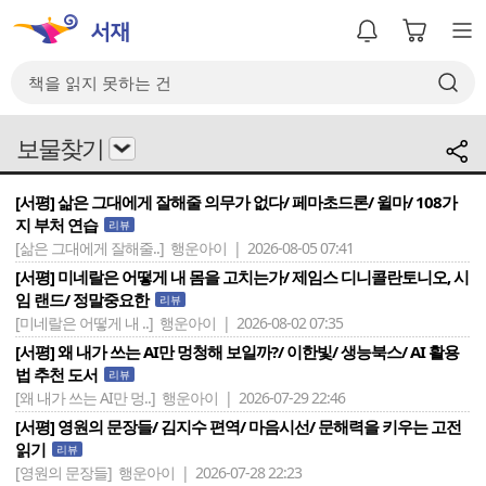
보물찾기
[서평] 삶은 그대에게 잘해줄 의무가 없다/ 페마초드론/ 윌마/ 108가
지 부처 연습
리뷰
[삶은 그대에게 잘해줄..]
행운아이 | 2026-08-05 07:41
[서평] 미네랄은 어떻게 내 몸을 고치는가/ 제임스 디니콜란토니오, 시
임 랜드/ 정말중요한
리뷰
[미네랄은 어떻게 내 ..]
행운아이 | 2026-08-02 07:35
[서평] 왜 내가 쓰는 AI만 멍청해 보일까?/ 이한빛/ 생능북스/ AI 활용
법 추천 도서
리뷰
[왜 내가 쓰는 AI만 멍..]
행운아이 | 2026-07-29 22:46
[서평] 영원의 문장들/ 김지수 편역/ 마음시선/ 문해력을 키우는 고전
읽기
리뷰
[영원의 문장들]
행운아이 | 2026-07-28 22:23