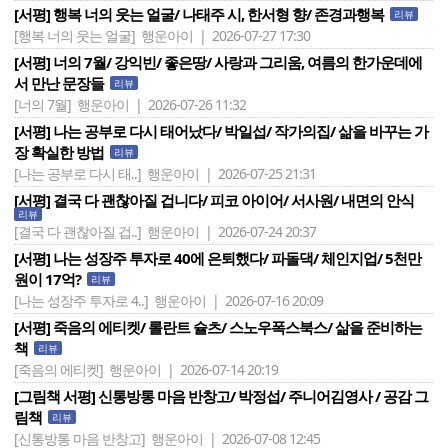
[서평] 행복 너의 웃는 얼굴/ 나태주 시, 한서형 향/ 존경과행복
리뷰
[행복 너의 웃는 얼굴]
행운아이 | 2026-07-27 17:30
[서평] 너의 7월/ 강익빈/ 좋은땅/ 사랑과 그리움, 여름의 한가운데에
서 만난 문장들
리뷰
[너의 7월]
행운아이 | 2026-07-26 11:32
[서평] 나는 공부로 다시 태어났다/ 박일섭/ 작가의집/ 삶을 바꾸는 가
장 확실한 방법
리뷰
[나는 공부로 다시 태..]
행운아이 | 2026-07-25 21:31
[서평] 결국 다 괜찮아질 겁니다/ 피코 아이어/ 서사원/ 내면의 안식
리뷰
[결국 다 괜찮아질 겁..]
행운아이 | 2026-07-24 20:37
[서평] 나는 성장주 투자로 40에 은퇴했다/ 파돌댁/ 체인지업/ 5천만
원이 17억?
리뷰
[나는 성장주 투자로 4..]
행운아이 | 2026-07-16 20:09
[서평] 죽음의 에티켓/ 롤란트 슐츠/ 스노우폭스북스/ 삶을 준비하는
책
리뷰
[죽음의 에티켓]
행운아이 | 2026-07-14 20:19
[그림책 서평] 신통방통 마음 반창고/ 박정섭/ 주니어김영사 / 공감 그
림책
리뷰
[신통방통 마음 반창고]
행운아이 | 2026-07-08 12:45