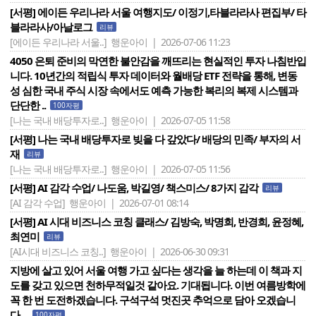
[서평] 에이든 우리나라 서울 여행지도/ 이정기,타블라라사 편집부/ 타
블라라사/아날로그
리뷰
[에이든 우리나라 서울..]
행운아이 | 2026-07-06 11:23
4050 은퇴 준비의 막연한 불안감을 깨뜨리는 현실적인 투자 나침반입
니다. 10년간의 적립식 투자 데이터와 월배당 ETF 전략을 통해, 변동
성 심한 국내 주식 시장 속에서도 예측 가능한 복리의 복제 시스템과
단단한 ..
100자평
[나는 국내 배당투자로..]
행운아이 | 2026-07-05 11:58
[서평] 나는 국내 배당투자로 빚을 다 갚았다/ 배당의 민족/ 부자의 서
재
리뷰
[나는 국내 배당투자로..]
행운아이 | 2026-07-05 11:56
[서평] AI 감각 수업/ 나도움, 박길영/ 책스미스/ 8가지 감각
리뷰
[AI 감각 수업]
행운아이 | 2026-07-01 08:14
[서평] AI 시대 비즈니스 코칭 클래스/ 김방숙, 박명희, 반경희, 윤정혜,
최연미
리뷰
[AI시대 비즈니스 코칭..]
행운아이 | 2026-06-30 09:31
지방에 살고 있어 서울 여행 가고 싶다는 생각을 늘 하는데 이 책과 지
도를 갖고 있으면 천하무적일것 같아요. 기대됩니다. 이번 여름방학에
꼭 한 번 도전하겠습니다. 구석구석 멋진곳 추억으로 담아 오겠습니
다. ..
100자평