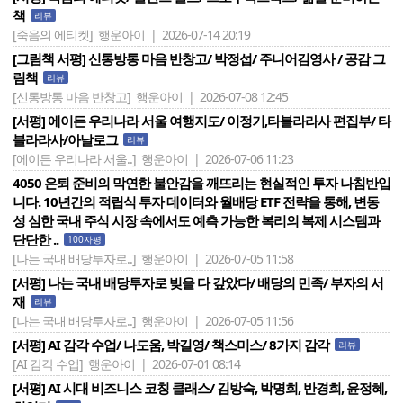
책
리뷰
[죽음의 에티켓]
행운아이 | 2026-07-14 20:19
[그림책 서평] 신통방통 마음 반창고/ 박정섭/ 주니어김영사 / 공감 그
림책
리뷰
[신통방통 마음 반창고]
행운아이 | 2026-07-08 12:45
[서평] 에이든 우리나라 서울 여행지도/ 이정기,타블라라사 편집부/ 타
블라라사/아날로그
리뷰
[에이든 우리나라 서울..]
행운아이 | 2026-07-06 11:23
4050 은퇴 준비의 막연한 불안감을 깨뜨리는 현실적인 투자 나침반입
니다. 10년간의 적립식 투자 데이터와 월배당 ETF 전략을 통해, 변동
성 심한 국내 주식 시장 속에서도 예측 가능한 복리의 복제 시스템과
단단한 ..
100자평
[나는 국내 배당투자로..]
행운아이 | 2026-07-05 11:58
[서평] 나는 국내 배당투자로 빚을 다 갚았다/ 배당의 민족/ 부자의 서
재
리뷰
[나는 국내 배당투자로..]
행운아이 | 2026-07-05 11:56
[서평] AI 감각 수업/ 나도움, 박길영/ 책스미스/ 8가지 감각
리뷰
[AI 감각 수업]
행운아이 | 2026-07-01 08:14
[서평] AI 시대 비즈니스 코칭 클래스/ 김방숙, 박명희, 반경희, 윤정혜,