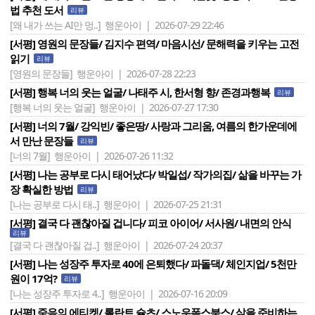
법 추천 도서
리뷰
[왜 내가 쓰는 AI만 멍..]
행운아이 | 2026-07-29 22:46
[서평] 영원의 문장들/ 김지수 편역/ 마음시선/ 문해력을 키우는 고전
읽기
리뷰
[영원의 문장들]
행운아이 | 2026-07-28 22:23
[서평] 행복 너의 웃는 얼굴/ 나태주 시, 한서형 향/ 존경과행복
리뷰
[행복 너의 웃는 얼굴]
행운아이 | 2026-07-27 17:30
[서평] 너의 7월/ 강익빈/ 좋은땅/ 사랑과 그리움, 여름의 한가운데에
서 만난 문장들
리뷰
[너의 7월]
행운아이 | 2026-07-26 11:32
[서평] 나는 공부로 다시 태어났다/ 박일섭/ 작가의집/ 삶을 바꾸는 가
장 확실한 방법
리뷰
[나는 공부로 다시 태..]
행운아이 | 2026-07-25 21:31
[서평] 결국 다 괜찮아질 겁니다/ 피코 아이어/ 서사원/ 내면의 안식
리뷰
[결국 다 괜찮아질 겁..]
행운아이 | 2026-07-24 20:37
[서평] 나는 성장주 투자로 40에 은퇴했다/ 파돌댁/ 체인지업/ 5천만
원이 17억?
리뷰
[나는 성장주 투자로 4..]
행운아이 | 2026-07-16 20:09
[서평] 죽음의 에티켓/ 롤란트 슐츠/ 스노우폭스북스/ 삶을 준비하는