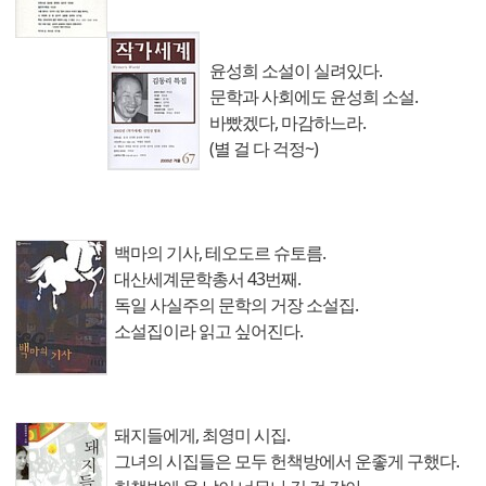
윤성희 소설이 실려있다.
문학과 사회에도 윤성희 소설.
바빴겠다, 마감하느라.
(별 걸 다 걱정~)
백마의 기사, 테오도르 슈토름.
대산세계문학총서 43번째.
독일 사실주의 문학의 거장 소설집.
소설집이라 읽고 싶어진다.
돼지들에게, 최영미 시집.
그녀의 시집들은 모두 헌책방에서 운좋게 구했다.