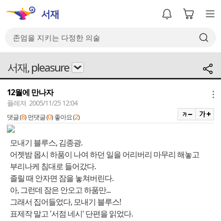
서재, pleasure
12월에 만나자
메뉴
플레져 2005/11/25 12:04
8
0
2
댓글 (
)
먼댓글 (
)
좋아요 (
)
모내기 블루스, 김종광.
어젯밤 몹시 하품이 나여 하던 일을 어리버리 마무리 해놓고
부리나케 침대로 들어갔다.
졸릴 때 안자면 잠을 놓쳐버린다.
아, 그런데 잠은 안오고 하품만...
그래서 집어들었다, 모내기 블루스!
표제작 말고 '서점 네시' 단편을 읽었다.