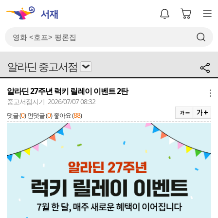
알라딘 중고서점
알라딘 27주년 럭키 릴레이 이벤트 2탄
메뉴
중고서점지기 2026/07/07 08:32
0
0
88
댓글 (
)
먼댓글 (
)
좋아요 (
)