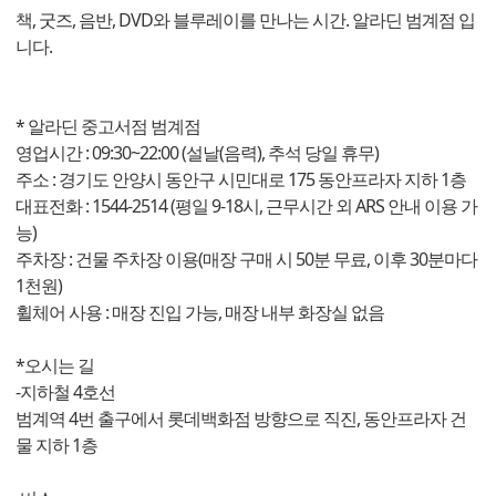
책, 굿즈, 음반, DVD와 블루레이를 만나는 시간. 알라딘 범계점 입
니다.
* 알라딘 중고서점 범계점
영업시간 : 09:30~22:00 (설날(음력), 추석 당일 휴무)
주소 : 경기도 안양시 동안구 시민대로 175 동안프라자 지하 1층
대표전화 : 1544-2514 (평일 9-18시, 근무시간 외 ARS 안내 이용 가
능)
주차장 : 건물 주차장 이용(매장 구매 시 50분 무료, 이후 30분마다
1천원)
휠체어 사용 : 매장 진입 가능, 매장 내부 화장실 없음
*오시는 길
-지하철 4호선
범계역 4번 출구에서 롯데백화점 방향으로 직진, 동안프라자 건
물 지하 1층