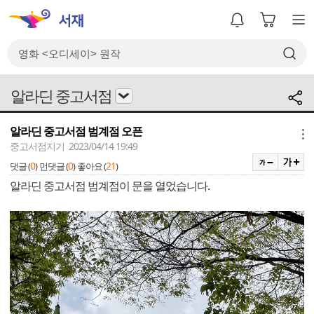
알라딘 중고서점
알라딘 중고서점 범계점 오픈
메뉴
중고서점지기 2023/04/14 19:49
0
0
21
댓글 (
)
먼댓글 (
)
좋아요 (
)
알라딘 중고서점 범계점이 문을 열었습니다.