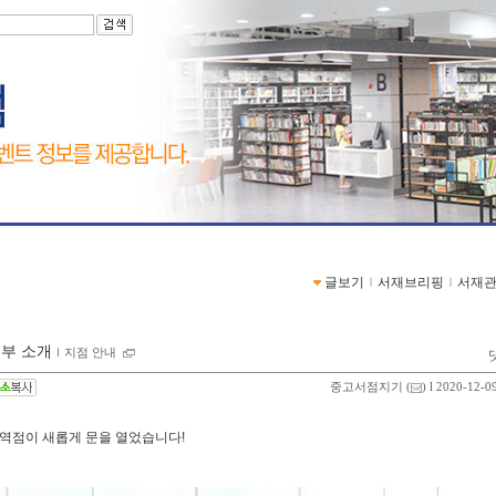
글보기
ｌ
서재브리핑
ｌ
서재
부 소개
ｌ
지점 안내
중고서점지기
(
) l 2020-12-0
역점이 새롭게 문을 열었습니다!