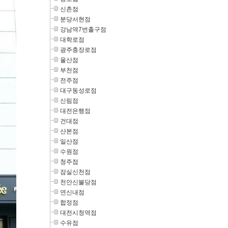
신촌점
분당서현점
강남역7번출구점
대학로점
광주충장로점
울산점
부천점
전주점
대구동성로점
신림점
대전은행점
건대점
산본점
일산점
수원점
청주점
잠실신천점
천안신불당점
연신내점
합정점
대전시청역점
수유점