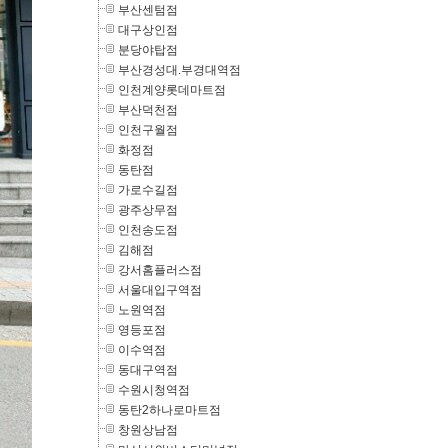
부산센텀점
대구상인점
분당야탑점
부산경성대.부경대역점
인천계양롯데마트점
부산덕천점
인천구월점
화정점
동탄점
가로수길점
광주상무점
인천송도점
김해점
강서홈플러스점
서울대입구역점
노원역점
영등포점
이수역점
동대구역점
수원시청역점
동탄2하나로마트점
창원상남점