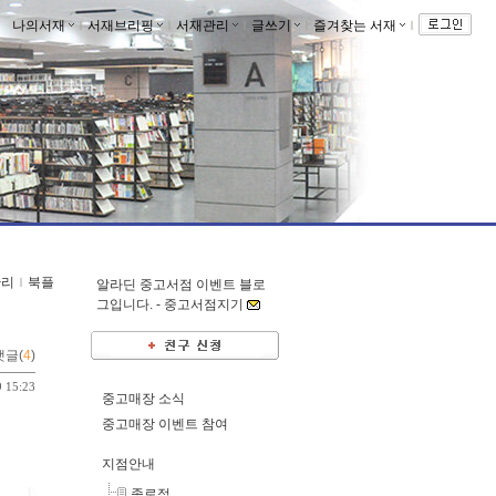
나의서재
ｌ
서재브리핑
ｌ
서재관리
ｌ
글쓰기
ｌ
즐겨찾는 서재
ｌ
관리
ｌ
북플
알라딘 중고서점 이벤트 블로
그입니다. -
중고서점지기
댓글(
4
)
9 15:23
중고매장 소식
중고매장 이벤트 참여
지점안내
종로점