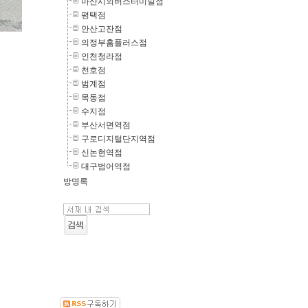
마산시외버스터미널점
평택점
안산고잔점
의정부홈플러스점
인천청라점
천호점
범계점
목동점
수지점
부산서면역점
구로디지털단지역점
신논현역점
대구범어역점
방명록