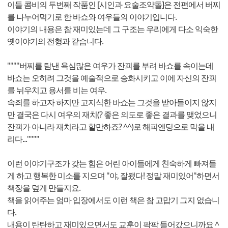
이들 콤비의 두번째 작품인 [시인과 요술조약돌]은 전편에서 버찌
를 나누어먹기로 한 바쇼와 여우들의 이야기입니다.
이야기의 내용은 참 재미있는데 그 구조는 우리에게 다소 익숙한
옛이야기의 전형과 같습니다.
''''''''버찌를 탐낸 욕심많은 여우가 잔꾀를 부려 바쇼를 속이는데
바쇼는 오히려 그것을 예술적으로 승화시키고 이에 자신의 잔꾀
를 뉘우치고 용서를 비는 여우.
속죄를 하고자 하지만 고지식한 바쇼는 그것을 받아들이지 않지
만 결국은 다시 여우의 재치(? 좋은 의도로 좋은 결과를 맺었으니
잔꾀가 아니라 재치라고 할만하죠? ^^)로 해피엔딩으로 막을 내
리다...''''''''
이런 이야기구조가 갖는 힘은 어린 아이들에게 친숙하게 빠져들
게 하고 행복한 미소를 지으며 "야, 잘됐다! 정말 재미있어"하면서
책장을 덮게 만들지요.
책을 읽어주는 엄마 입장에서도 이런 책은 참 고맙기 그지 없습니
다.
내용이 탄탄하고 재미있으면서도 교훈이 팍팍 들어갔으니까요 ^