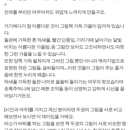
^
잔꾀를 부리던 여우마저도 귀엽게 느껴지게 만들구요.
거기에다가 참 아름다운 것이 그림책 가득 가을이 담겨져 있습니
다.
들판에 가득한 흰 억새풀, 빨간 단풍잎, 기러기떼 날아가는 달빛
비치는 아름다운 가을밤..등 그림만 보아도 고즈넉하면서도 따뜻
한 그런 가을을 느낄 수 있습니다.
또한 양쪽 가득 펼쳐지게 그려진 그림 뿐만 아니라 액자기법으로
표현된 작은 그림들, 글씨들이며....이런 것들이 그림이 주는 즐거
움에 한껏 누리게 해줍니다.
억새풀 가득한 들판 너머로 쓸쓸히 돌아가는 여우의 뒷모습이며
초록주머니에 담긴 예쁜 조약돌 등이 선명하고 강하게 시선을 끌
어당기거든요.
[시인과 여우]를 가지고 계신 분이라면 두권의 그림을 서로 비교
해보면서 보시면 더 재미있을 거예요.
바쇼가 버찌를 먹는 그림을 보면 책 두권의 그림이 서로 비슷한 앵