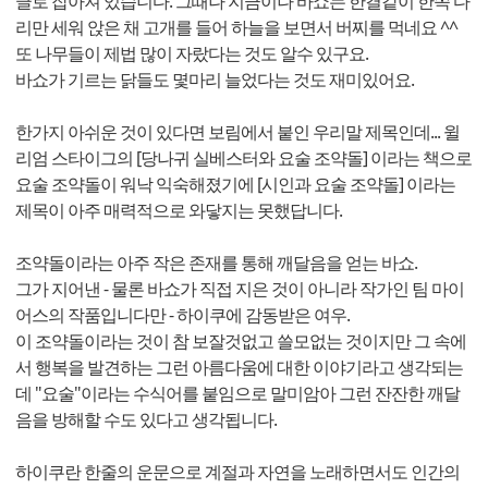
글로 잡아져 있습니다. 그때나 지금이나 바쇼는 한결같이 한쪽 다
리만 세워 앉은 채 고개를 들어 하늘을 보면서 버찌를 먹네요 ^^
또 나무들이 제법 많이 자랐다는 것도 알수 있구요.
바쇼가 기르는 닭들도 몇마리 늘었다는 것도 재미있어요.
한가지 아쉬운 것이 있다면 보림에서 붙인 우리말 제목인데... 윌
리엄 스타이그의 [당나귀 실베스터와 요술 조약돌] 이라는 책으로
요술 조약돌이 워낙 익숙해졌기에 [시인과 요술 조약돌] 이라는
제목이 아주 매력적으로 와닿지는 못했답니다.
조약돌이라는 아주 작은 존재를 통해 깨달음을 얻는 바쇼.
그가 지어낸 - 물론 바쇼가 직접 지은 것이 아니라 작가인 팀 마이
어스의 작품입니다만 - 하이쿠에 감동받은 여우.
이 조약돌이라는 것이 참 보잘것없고 쓸모없는 것이지만 그 속에
서 행복을 발견하는 그런 아름다움에 대한 이야기라고 생각되는
데 "요술"이라는 수식어를 붙임으로 말미암아 그런 잔잔한 깨달
음을 방해할 수도 있다고 생각됩니다.
하이쿠란 한줄의 운문으로 계절과 자연을 노래하면서도 인간의