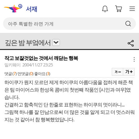
깊은 밤 부엌에서
작고 보잘것없는 것에서 깨닫는 행복
메뉴
밀키웨이 2004/11/27 23:25
7
0
3
댓글 (
)
먼댓글 (
)
좋아요 (
)
하이쿠가 뭔지 모르던 제게 하이쿠의 아름다움을 접하게 해준 책
은 팀 마이어스와 한성옥 콤비의 첫번째 작품인 [시인과 여우]였
습니다.
간결하고 함축적인 단 한줄로 표현하는 하이쿠의 멋이라니...
그림책 하나를 잘 만남으로써 더 많은 것을 알게 되고 더 멋스러워
지는 것 같아서 참 행복했었답니다.