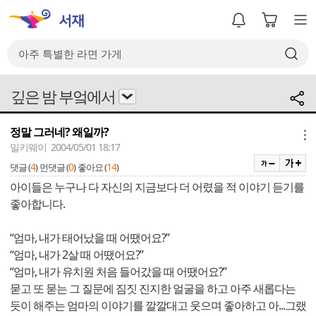
깊은 밤 부엌에서
정말 그러네? 왜일까?
메뉴
밀키웨이 2004/05/01 18:17
4
0
14
댓글 (
)
먼댓글 (
)
좋아요 (
)
아이들은 누구나 다 자신의 지금보다 더 어렸을 적 이야기 듣기를
좋아합니다.
“엄마, 내가 태어났을 때 어땠어요?”
“엄마, 내가 2살 때 어땠어요?”
“엄마, 내가 유치원 처음 들어갔을 때 어땠어요?”
묻고 또 묻는 그 질문에 짐짓 진지한 얼굴을 하고 아주 새롭다는
듯이 해주는 엄마의 이야기를 깔깔대고 웃으며 좋아하고 아...그랬