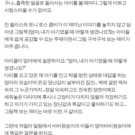
구나...흡족한 얼굴로 돌아서는 아이를 볼 때마다 그렇게 이쁘고
사랑스러울 수가 없어요.
진 윌리스와 토니 로스 콤비가 이 재미난 이야기를 놓치지 않고 담
아낸 그림책 [엄마, 내가 아기였을 때 어떻게 생겼나요?]는 아이들
에게 쉽게 공감할 수 있는 주제이면서 그림 구석구석 보는 재미가
아주 큽니다.
마이클이 엄마에게 질문하지요. “엄마, 내가 아기였을 때 어떻게
생겼나요?”
다리를 꼬고 앉은 채 아기를 안고 턱을 받친 상태로 대답을 하는
엄마의 모습이며 온갖 장난감이 널부러진 집안... 벽에 걸린 액자
속의 그 누군가까지...정말 익숙하고도 친숙한 장면이예요.
세워놓은 다리미에 혹시나 고양이가 다치지 않을까 걱정하기도
하고 자기가 가지고 있는 장난감과 똑같다고 좋아하기도 하고...
그림책 보는 재미는 바로 이런 거 같아요.
그런데 저멀리 밀림에서 비비원숭이의 아들이 엄마비비원숭이에
게 똑같은 질문을 하지요.