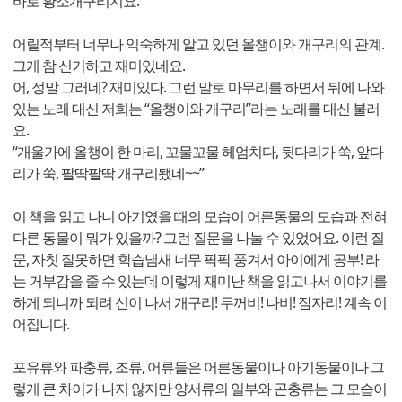
바로 황소개구리지요.
어릴적부터 너무나 익숙하게 알고 있던 올챙이와 개구리의 관계.
그게 참 신기하고 재미있네요.
어, 정말 그러네? 재미있다. 그런 말로 마무리를 하면서 뒤에 나와
있는 노래 대신 저희는 “올챙이와 개구리”라는 노래를 대신 불러
요.
“개울가에 올챙이 한 마리, 꼬물꼬물 헤엄치다, 뒷다리가 쑥, 앞다
리가 쑥, 팔딱팔딱 개구리됐네~~”
이 책을 읽고 나니 아기였을 때의 모습이 어른동물의 모습과 전혀
다른 동물이 뭐가 있을까? 그런 질문을 나눌 수 있었어요. 이런 질
문, 자칫 잘못하면 학습냄새 너무 팍팍 풍겨서 아이에게 공부! 라
는 거부감을 줄 수 있는데 이렇게 재미난 책을 읽고나서 이야기를
하게 되니까 되려 신이 나서 개구리! 두꺼비! 나비! 잠자리! 계속 이
어집니다.
포유류와 파충류, 조류, 어류들은 어른동물이나 아기동물이나 그
렇게 큰 차이가 나지 않지만 양서류의 일부와 곤충류는 그 모습이