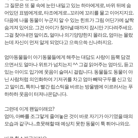
그 질문은 또 물 속에 눈만 내밀고 있는 하마에게로, 바위 뒤에 숨
어있던 표범에게로, 타조에게로...꼬리에 꼬리를 물고 이어지지요.
다음에 나올 동물이 누군지 알 수 있는 힌트가 그림 어딘가에 살짝
숨겨져 있어요. 그건 아이가 찾아낼 때까지 잠시만 기다려주세요.
그걸 찾아내면 말이죠, 얼마나 의기양양한지 몰라요, 엄마는 몰랐
는데 자신이 먼저 알게 되었다고 으쓱으쓱 신나하지요.
엄마동물들이 아기동물들에게 해주는 대답도 사랑이 듬뿍 담겼
으면서도 얼마나 위트가 넘치는지 ^^ 그걸 읽어주는 엄마도, 듣고
있는 아이도 입가에 웃음이 슬며시 걸립니다. 동물들도 동물이 아
닌 사람처럼 의인화하여 기저귀를 차고 엄마 빼딱구두를 신고 있
고 말이죠, 특히나 빨간 립스틱을 바르는 방울뱀에 이르러서는 푸
하하하 웃음이 터져나온답니다.
그런데 이게 왠일이래요?
엄마, 아빠를 조그맣게 줄여놓은 것이 바로 자기가 아기였을 때의
모습과 같구나...흐뭇해할 때 예상치 못한 동물이 툭 튀어나와요.