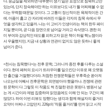
다. 응급실을 제외하면 대부분이 생기 잃은 표정으로 침묵하고만
있는데, 단지 정숙해야만 하는 이유보다도 내가 뭘 어찌해볼 수 없
다는 무력함 때문일 것이다. 그 고통이 정신적이든 육체적이든 간
에. 아픔이 훑고 간 자리에 버려진 이들은 각자의 침묵 속에서 무
엇을 생각하고 있을까. 나는 이 고비가 인생이라는 책의 한두 페이
지일 뿐이며, 곧 다음 장면으로 넘어갈 거라고 속삭였다. 괜한 의
미 부여와 감상적인 태도를 피하고자 읽은 책이 하필 핵노잼이라
서 우울했지만, 지금 내 상황과 연관이 없지도 않은 듯하니 좋게
넘어가 준다.
<천사는 침묵했다>는 전후 문학, 그러니까 종전 후를 다루는 소설
이다. 헌데 폐허의 묘사가 트라우마를 일으킨단 이유로 꽤 오랫동
안 출간을 거절했다더라. 처참한 전쟁문학들은 우후죽순 쏟아져
나오는데 어째서 전후문학은 외면받아야 했을까나. 전쟁에 관련
된 문학이 다 그렇듯 이 작품도 썩 친절한 편은 못된다. 병원서 남
는 게 시간이라 제법 집중하며 읽었음에도 이해 안 되는 구간이 꽤
많았다. 하여 이번 리뷰도 망했다는 생각과 함께 해설자의 줄거리
요약이 어찌나 고맙던지. 226p의 ‘작품 줄거리‘를 먼저 읽고 시작