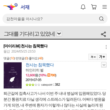
그대를 기다리고 있었네
[마이리뷰] 천사는 침묵했다
메뉴
물감 2024/05/25 23:53
10
0
48
댓글 (
)
먼댓글 (
)
좋아요 (
)
천사는 침묵했다
하인리히 뵐
12,600
원 (
10%
↓
700
)
2019-07-05
: 382
퇴근길에 접촉사고가 나서 이번 주 내내 병실에 입원해있었다. 당
분간 통원치료 다닐 생각에 스트레스가 밀려든다. 어쩌다 병원을
가게 되면, 내 주변에 환자가 이렇게나 많다는 사실에 놀라게 된