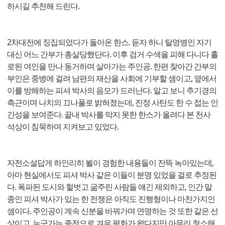
하시길 추천해 드린다.
2차대전에 징집되었다가 돌아온 한스. 듣자 하니 탈영병인 자기
대신 어느 간부가 총살당했단다. 이후 검거 수색을 피해 다니다 홀
로된 여인을 만나 동거하며 살아가는 주인공. 한편 찾아간 간부의
부인은 중병에 걸려 남편의 재산을 사회에 기부할 셈이고, 옆에서
이를 방해하는 피셔 박사의 음모가 드러난다. 알고 보니 추기경의
측근이며 나치의 끄나풀로 밝혀졌는데, 진정 사탄도 한 수 접는 인
간성을 보여준다. 끝내 박사를 막지 못한 한스가 올려다 본 천사
석상이 침묵하며 지켜보고 있었다.
자전소설답게 하인리히 뵐이 경험한 내용들이 잔뜩 녹아있는데,
아마 현실에서도 피셔 박사 같은 이들이 분명 있었을 걸로 추정된
다. 폭파된 도시와 헐벗고 굶주린 사람들 얘긴 제외하고, 인간 말
종인 피셔 박사가 있는 한 전쟁은 아직도 진행형이나 마찬가지인
셈이다. 주인공이 계속 신분을 바꿔가며 연명하는 것 또한 같은 선
상이고. 누군가는 종전으로 겨우 평화가 왔다지만 아무리 청소해