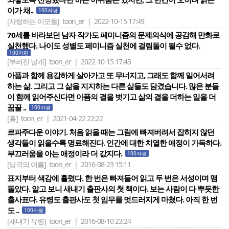
이가 채..
100자평
[사랑하는 이모들]
toon_er | 2022-10-15 17:49
70세를 바라보던 남자 작가도 페미니즘의 문제의식에 공감해 만화로
실천했다. 나이도 성별도 페미니즘 실천에 걸림돌이 될수 없다.
100자평
[부러진 날개]
toon_er | 2022-10-15 17:43
아픔과 함께 용감하게 살아가고 또 무너지고, 그래도 함께 일어서려
하는 삶. 그리고 그 삶을 지지하는 다른 삶들도 담겼습니다. 많은 분들
이 함께 읽어주신다면 아픔의 결을 벗기고 삶의 결을 더하는 일을 더
꿈꿀 ..
100자평
[홀]
toon_er | 2021-04-22 22:22
르파주다운 이야기. 처음 읽을 때는 그림에 빠져버려서 잡히지 않던
생각들이 읽을수록 명료해진다. 인간에 대한 치열한 애정이 가득하다.
부끄러움을 아는 애정이라 더 값지다.
100자평
[남극의 여름]
toon_er | 2016-08-23 15:11
표지부터 색감에 홀렸다. 한 번은 빠져들어 읽고 두 번은 서성이며 맴
돌았다. 알고 보니 새내기 출판사의 첫 책이다. 보는 사람이 다 뿌듯한
출사표다. 유령도 출판사도 첫 임무를 멋드러지게 마쳤다. 아직 한 번
도 ..
100자평
[새내기 유령]
toon_er | 2016-08-10 23:24