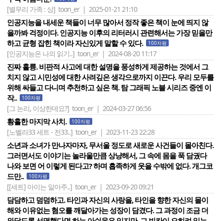
[별무리 가족 : 상]
toon_er | 2025-01-21 21:10
인공지능을 내세운 책들이 너무 많아서 정작 좋은 책이 눈에 띄지 않
을까봐 걱정이다. 인공지능 이후의 리터러시 관련해서는 가장 믿을만
하고 균형 잡힌 책이라 자신있게 말할 수 있다.
100자평
[인공지능은 나의 읽기..]
toon_er | 2024-08-20 11:17
진짜 훌륭. 비판적 사고에 대한 설명을 풍성하게 제공하는 것에서 그
치지 않고 시민성에 대한 사려깊은 생각으로까지 이끈다. 우리 모두를
위해 싸들고 다니며 추천하고 싶은 책. 탐 그래픽 노블 시리즈 중엔 이
작..
100자평
[그 논리, 이상한데요?]
toon_er | 2024-03-27 06:56
황홀한 마지막 사치.
100자평
[노벨라33 세트 - 전33..]
toon_er | 2023-11-23 22:28
소년과 소녀가 만나자마자, 무서울 정도로 새로운 사건들이 몰아친다.
그러면서도 이야기는 놀라울만큼 상냥해서, 그 속에 몸을 푹 담궜다
나와 보면 어 이렇게 된다고? 하며 흡족하게 웃을 수밖에 없다. 개그코
드만..
100자평
[[세트] 아이는 알아주..]
toon_er | 2023-09-20 09:21
담담하고 덤덤하고. 타인과 자신의 사랑을, 타인을 향한 자신의 몰이
해와 이유없는 혐오를 깨달아가는 성장이 담겼다. 그 과정이 조금 더
와닿도록 선명했다면 하는 아쉬움은 있지만, 그 빈칸이 오히려 읽는