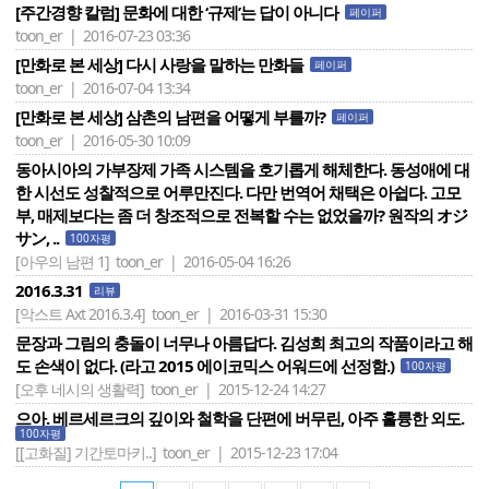
[주간경향 칼럼] 문화에 대한 ‘규제’는 답이 아니다
페이퍼
toon_er | 2016-07-23 03:36
[만화로 본 세상] 다시 사랑을 말하는 만화들
페이퍼
toon_er | 2016-07-04 13:34
[만화로 본 세상] 삼촌의 남편을 어떻게 부를까?
페이퍼
toon_er | 2016-05-30 10:09
동아시아의 가부장제 가족 시스템을 호기롭게 해체한다. 동성애에 대
한 시선도 성찰적으로 어루만진다. 다만 번역어 채택은 아쉽다. 고모
부, 매제보다는 좀 더 창조적으로 전복할 수는 없었을까? 원작의 オジ
サン, ..
100자평
[아우의 남편 1]
toon_er | 2016-05-04 16:26
2016.3.31
리뷰
[악스트 Axt 2016.3.4]
toon_er | 2016-03-31 15:30
문장과 그림의 충돌이 너무나 아름답다. 김성희 최고의 작품이라고 해
도 손색이 없다. (라고 2015 에이코믹스 어워드에 선정함.)
100자평
[오후 네시의 생활력]
toon_er | 2015-12-24 14:27
으아. 베르세르크의 깊이와 철학을 단편에 버무린, 아주 훌륭한 외도.
100자평
[[고화질] 기간토마키..]
toon_er | 2015-12-23 17:04