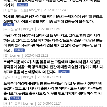
이가 채..
100자평
[사랑하는 이모들]
toon_er | 2022-10-15 17:49
70세를 바라보던 남자 작가도 페미니즘의 문제의식에 공감해 만화로
실천했다. 나이도 성별도 페미니즘 실천에 걸림돌이 될수 없다.
100자평
[부러진 날개]
toon_er | 2022-10-15 17:43
아픔과 함께 용감하게 살아가고 또 무너지고, 그래도 함께 일어서려
하는 삶. 그리고 그 삶을 지지하는 다른 삶들도 담겼습니다. 많은 분들
이 함께 읽어주신다면 아픔의 결을 벗기고 삶의 결을 더하는 일을 더
꿈꿀 ..
100자평
[홀]
toon_er | 2021-04-22 22:22
르파주다운 이야기. 처음 읽을 때는 그림에 빠져버려서 잡히지 않던
생각들이 읽을수록 명료해진다. 인간에 대한 치열한 애정이 가득하다.
부끄러움을 아는 애정이라 더 값지다.
100자평
[남극의 여름]
toon_er | 2016-08-23 15:11
표지부터 색감에 홀렸다. 한 번은 빠져들어 읽고 두 번은 서성이며 맴
돌았다. 알고 보니 새내기 출판사의 첫 책이다. 보는 사람이 다 뿌듯한
출사표다. 유령도 출판사도 첫 임무를 멋드러지게 마쳤다. 아직 한 번
도 ..
100자평
[새내기 유령]
toon_er | 2016-08-10 23:24