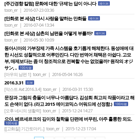
[주간경향 칼럼] 문화에 대한 ‘규제’는 답이 아니다
페이퍼
toon_er | 2016-07-23 03:36
[만화로 본 세상] 다시 사랑을 말하는 만화들
페이퍼
toon_er | 2016-07-04 13:34
[만화로 본 세상] 삼촌의 남편을 어떻게 부를까?
페이퍼
toon_er | 2016-05-30 10:09
동아시아의 가부장제 가족 시스템을 호기롭게 해체한다. 동성애에 대
한 시선도 성찰적으로 어루만진다. 다만 번역어 채택은 아쉽다. 고모
부, 매제보다는 좀 더 창조적으로 전복할 수는 없었을까? 원작의 オジ
サン, ..
100자평
[아우의 남편 1]
toon_er | 2016-05-04 16:26
2016.3.31
리뷰
[악스트 Axt 2016.3.4]
toon_er | 2016-03-31 15:30
문장과 그림의 충돌이 너무나 아름답다. 김성희 최고의 작품이라고 해
도 손색이 없다. (라고 2015 에이코믹스 어워드에 선정함.)
100자평
[오후 네시의 생활력]
toon_er | 2015-12-24 14:27
으아. 베르세르크의 깊이와 철학을 단편에 버무린, 아주 훌륭한 외도.
100자평
[[고화질] 기간토마키..]
toon_er | 2015-12-23 17:04