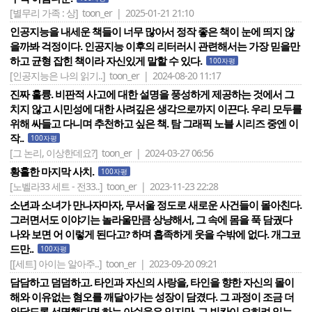
[별무리 가족 : 상]
toon_er | 2025-01-21 21:10
인공지능을 내세운 책들이 너무 많아서 정작 좋은 책이 눈에 띄지 않
을까봐 걱정이다. 인공지능 이후의 리터러시 관련해서는 가장 믿을만
하고 균형 잡힌 책이라 자신있게 말할 수 있다.
100자평
[인공지능은 나의 읽기..]
toon_er | 2024-08-20 11:17
진짜 훌륭. 비판적 사고에 대한 설명을 풍성하게 제공하는 것에서 그
치지 않고 시민성에 대한 사려깊은 생각으로까지 이끈다. 우리 모두를
위해 싸들고 다니며 추천하고 싶은 책. 탐 그래픽 노블 시리즈 중엔 이
작..
100자평
[그 논리, 이상한데요?]
toon_er | 2024-03-27 06:56
황홀한 마지막 사치.
100자평
[노벨라33 세트 - 전33..]
toon_er | 2023-11-23 22:28
소년과 소녀가 만나자마자, 무서울 정도로 새로운 사건들이 몰아친다.
그러면서도 이야기는 놀라울만큼 상냥해서, 그 속에 몸을 푹 담궜다
나와 보면 어 이렇게 된다고? 하며 흡족하게 웃을 수밖에 없다. 개그코
드만..
100자평
[[세트] 아이는 알아주..]
toon_er | 2023-09-20 09:21
담담하고 덤덤하고. 타인과 자신의 사랑을, 타인을 향한 자신의 몰이
해와 이유없는 혐오를 깨달아가는 성장이 담겼다. 그 과정이 조금 더
와닿도록 선명했다면 하는 아쉬움은 있지만, 그 빈칸이 오히려 읽는