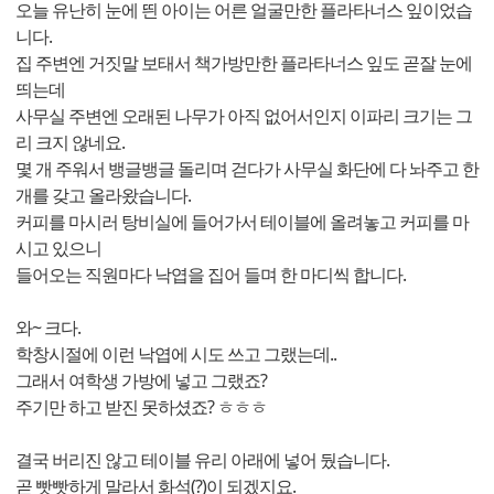
오늘 유난히 눈에 띈 아이는 어른 얼굴만한 플라타너스 잎이었습
니다.
집 주변엔 거짓말 보태서 책가방만한 플라타너스 잎도 곧잘 눈에
띄는데
사무실 주변엔 오래된 나무가 아직 없어서인지 이파리 크기는 그
리 크지 않네요.
몇 개 주워서 뱅글뱅글 돌리며 걷다가 사무실 화단에 다 놔주고 한
개를 갖고 올라왔습니다.
커피를 마시러 탕비실에 들어가서 테이블에 올려놓고 커피를 마
시고 있으니
들어오는 직원마다 낙엽을 집어 들며 한 마디씩 합니다.
와~ 크다.
학창시절에 이런 낙엽에 시도 쓰고 그랬는데..
그래서 여학생 가방에 넣고 그랬죠?
주기만 하고 받진 못하셨죠? ㅎㅎㅎ
결국 버리진 않고 테이블 유리 아래에 넣어 뒀습니다.
곧 빳빳하게 말라서 화석(?)이 되겠지요.