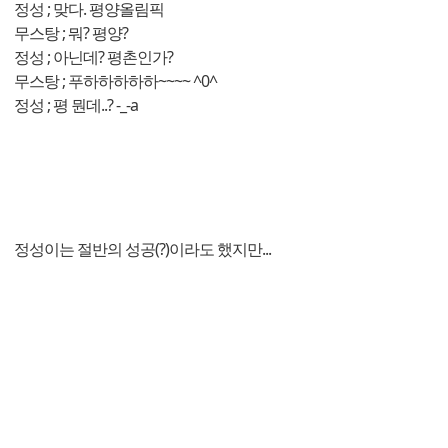
정성 ; 맞다. 평양올림픽
무스탕 ; 뭐? 평양?
정성 ; 아닌데? 평촌인가?
무스탕 ; 푸하하하하하~~~~ ^0^
정성 ; 평 뭔데..? -_-a
정성이는 절반의 성공(?)이라도 했지만...