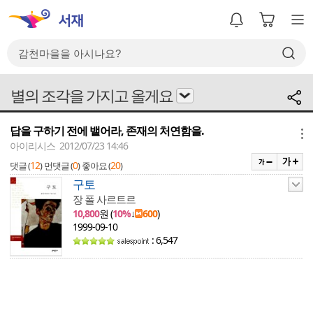
별의 조각을 가지고 올게요
답을 구하기 전에 뱉어라, 존재의 처연함을.
메뉴
아이리시스 2012/07/23 14:46
12
0
20
댓글 (
)
먼댓글 (
)
좋아요 (
)
구토
장 폴 사르트르
10,800
원 (
10%
↓
600
)
1999-09-10
: 6,547