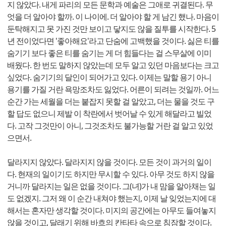
지 않았다. 내게 파리의 모든 문학과 예술은 그애로 귀결된다. 무
엇을 더 알아야 할까. 이 나이에. 더 알아야 할 게 남긴 했나. 마음이
둔탁해지고 못 가진 것만 보이고 닿지도 않을 질투를 시작한다. 5
년 전이었다면 '좋아해요'라고 단숨에 고백했을 것이다. 싫은 티를
숨기기 보다 좋은 티를 숨기는 게 더 힘들다는 걸 스무살에 이미
배웠다. 한 번도 말하지 않았는데 모두 알고 있던 마음보다는 크고
싶었다. 숨기기의 달인이 되어가고 있다. 이제는 말할 용기 아니
용기를 가질 거란 욕망조차도 잃었다. 어른이 되려는 것일까. 어느
순간 가는 세월을 더는 붙잡지 못할 걸 알았고, 더는 물을 것도 구
할 답도 없으니 제발 이 착란에서 벗어날 수 있게 해달라고 빌었
다. 고작 그것만이 아니, 그것조차도 불가능할 거란 걸 알고 있었
으면서.
달라지지 않았다. 달라지지 않을 것이다. 모든 것이 과거의 일이
다. 현재의 일이기도 하지만 무시할 수 있다. 아무 것도 하지 않을
거니까 달라지는 일은 없을 것이다. 그(녀)가 내 맘을 알아채는 일
도 없겠지. 그저 왜 이 순간 내쳐야 했는지, 이제 날 잊었는지에 대
해서는 혼자만 생각할 것이다. 미지의 공간에는 아무도 들여놓지
않을 것이고, 달래기 위해 바흐의 칸타타 속으로 침잠할 것이다.