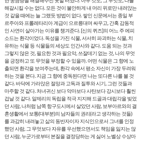
한 궁금증을 해결해주진 못할 터였다. 아무 것도, 그 무엇도, 나를
해갈시킬 수는 없다. 모든 것이 불안하게 내 머리 위로만 내려앉는
것 같을 때에는 늘 그랬듯 방법이 없다. 쌓인 신문에서는 종일 부
르주아와 프롤레타리아 계급이 으르릉대며 싸우고, 간혹 감동적
인 사연이 살아가는 이유를 챙겨준다. [신의 퀴즈]의 어느 주 에피
소드는 환각이었다. 독성을 가진 식물, 서서히 파괴하는 식물, 치
유하는 식물 등 식물들의 세상도 인간사와 같다. 도움 되는 것과
그렇지 않은 것, 필요한 것과 필요악, 쓰잘데기 없는 것, 나의 무엇
을 긍정하고 또 무엇을 부정할 수 있을까. 어떤 식물은 그 향에 노
출되면 환각을 보여주는데, 환각 속에서 평소 자신이 가장 두려워
하는 것을 본다. 지금 그 향에 중독된다면 나는 또다른 나를 볼 것
같다. 바닥에 가라앉은 절망과 고독과 질투와 시기, 그런 것들과
마주할 것 같다. 처녀귀신 보다 악마보다 사탄보다 강시보다 훨씬
겁날 것 같다. 알제리의 독립을 적극 지지해 드골과 대립각을 빚었
던 사람, 나처럼 남쪽 항구도시에서 살았던 사람, 보부아르와의 결
혼생활에서 보통(대부분)의 남자들의 권리(라고 생각하는 것들)
를 과감히 내려놓고 삶의 동반자이자 지식인으로서 그녀를 인정
했던 사람, 그 무엇보다 자유를 우선했으면서도 책임을 잃지는 않
던 사람, 누군가로부터 본질을 결정당하는 게 싫어 노벨상 수상마