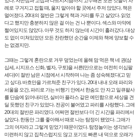
었다. 자존심과 고집과 나르시시즘까지 고수해온 모든 것들이 차
례로 구겨지고 접힐 때, 울지 말아야 할 곳에서 주저 앉았다. 책은
멀어졌다. 20대의 절반은 그렇게 책과 거리를 두고 살았다. 읽었
다고 했지만 충분하지 않은 걸 아는 건 나 뿐이다. 섹스와 마약에
쩔어있지도 않았다. 아무 것도 하지 않는데 시간이 흘러갔다. 대상
도 없이 미쳐있었던 모든 찬란했던 순간을 이제와 책에 양보할 수
는 없겠지만.
그때는 그렇게 혼란으로 겨우 덮었는데 올해 맘 먹은 책 네 권(삼
십세, 시지프스 신화, 벨자, 구토)을 서른(만으로는 여전히 이십팔
세다)이 절반 남은 시점에서 시작하며 나는 좀 성숙해졌다(고 믿
고 싶다). 바흐만을 가르쳐준 친구가 있다. 20대 내내 오래 파리와
서울을 오간, 파리로 가는 비행기 안에서 한숨도 안 자고 일큐팔사
를 단숨에 읽어내리던, 실비아 플라스 같은 예민함으로 세상을 견
딜 듯했던 친구가 있었다. 전공이 불어였고 파리를 사랑했다. 그애
20대의 절반은 파리였다. 어쩌면 절반보다 더 긴 시간을 파리에서
살았다. 한동안 그를 좋아해서 때로 나는 탐정이 됐었다. 그애가
그의 여자라고 그렇게 믿었기 때문이었다. 탐정놀이는 생각보다
미련하지 않고 집착스럽지도 않고 포기도 빠른 내 덕으로 오래가