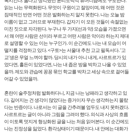
복시킨다. 옳다고 생각했던 윤리도덕적 휴머니즘에도 구토한다.
읽는 나는 무력화된다. 무엇이 구원이고 절망이며, 왜 어떤 것은
잠재적인 반면 어떤 것은 발화하는지 알지 못한다. 나는 오늘 밤
이름이 없고 그러므로 부재한다. 갑자기 이 모든 것들이 속절없는
미친 짓으로 자각된다. 누구나 두 가지(선과 악) 모습을 가졌으면
서 왜 어떤 사람은 선이라 부르고 어떤 사람은 악이라 하는지 제대
로 설명할 수 있는 이는 누구인가. 이 순간에도 나는 내 모습이 어
떨지를 걱정하고 있다. <구토>는 서울대 추천 고교 필독서다. '고
교'생은 무얼 느껴야 할까. 당시의 내가 아니 내게, 사르트르가 있
었다면, 홀든이 있었다면, 나는 내 좁은 방을 박차고 나올 수 있었
을까. 제도와 관습에 꽁꽁 묶인 학교를 박차고 세상 속으로 걸어들
어갈 수 있었을까.
혼란이 술주정처럼 발화하다니, 지금 나는 낭패라고 생각하고 있
다. 길어지는 건 생각이 많았다는 증거이자 무슨 생각하는지 몰랐
다는 반증이다. 나로서는 이 글을 간추려볼 엄두도 내지 못하겠다.
사르트르는 글이 아니라 그림을 그려야 했다. 의식과 사상의 흐름
이 이토록 멋지게 형상화된 글을 나는 처음 읽어본다. 이 순간에도
나는 진정성을 잃었다. 환각상태이기 때문이다. 내 안에는 대화가