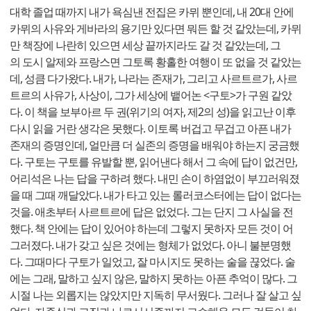
대학 졸업 때까지 내가 욕심낸 전집은 카뮈 뿐인데, 내 20대 안에
카뮈의 사유와 게바라의 용기만 있다면 뭐든 할 것 같았는데, 카뮈
만 책장에 나란히 있으면 세상 끝까지라도 갈 것 같았는데, 그
의 도시 알제와 프랑스면 그토록 황홀한 여행이 또 없을 것 같았는
데, 성큼 다가왔다. 내가, 나라는 존재가, 그리고 사르트르가, 사르
트르의 사유가, 사상이, 그가 세상에 뱉어논 <구토>가 구원 같았
다. 이 책을 보부아르 두 권(위기의 여자, 제2의 성)을 읽고난 이후
다시 읽을 거란 생각은 못했다. 이토록 버겁고 무겁고 아픈 내가
존재의 증명인데, 얼만큼 더 실존의 증명을 배워야 하는지 궁금했
다. 구토는 구토를 유발할 뿐, 읽어낸다 해서 그 속에 답이 없건만,
어리석은 나는 답을 구하려 했다. 내민 손이 하염없이 부끄러워졌
을 때 그때 깨달았다. 내가 타고 있는 롤러코스터에는 답이 없다는
것을. 애초부터 사르트르에 답은 없었다. 그는 단지 그 사실을 전
했다. 책 안에는 답이 있어야 하는데 그렇지 못하자 모든 것이 어
그러졌다. 내가 갖고 싶은 것에는 형체가 없었다. 아니 불분명했
다. 그때마다 구토가 일었고, 잘 마시지도 못하는 술을 끊었다. 술
에는 그래, 말하고 싶지 않은, 말하지 못하는 아픈 추억이 많다. 그
시절 나는 외롭지는 않았지만 지독히 무서웠다. 그러나 잘 살고 싶