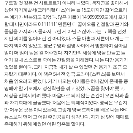
구토할 것 같은 건 사르트르가 아니라 나였다. 백지연을 좋아해서
샀던 자기계발서(크리티컬 매스)에는 늘 15도까지만 끓어오르라
는 얘기가 반복되고 있었다. 많은 이들이 14.9999999도에서 포기
할 때 나만이라도 0.1111111만큼만 더 끓어오를 간절함과 끈기와
몰입을 가지라고. 몰라서 그런 게 아닌 거잖아. 나는 그 책을 던졌
지만 의미를 잃어버린 건 아니었다. 스물 아홉과 서른이 내게는 그
다지 벅차지 않았고, 평균수명과 절명 사이에서 방황하며 살아갈
일이 더 많이 남은 걸 저주했다. 자기만의 세상에 방을 만들고 들
어가 끝내 스스로를 죽이는 간절함을 이해했다. 나는 다만 용기가
없었을 뿐이다. 그래, 지금껏 내가 살 수 있었던 건 용기가 조금 모
자랐기 때문이다. 이 책은 5년 전 영국 드라마 [스킨스]를 보면서
처음 읽으려고 했었다. 거기 나오는 아이들은 하나같이 존재를 증
명해야 할 기로에서 정신착란을 겪고 있었다. 꿈을 찾아야 했고,
세상을 전복시키려 했다. 마음대로 되지 않는 순간이 오면 약과 춤
과 자기학대에 골몰했다. 처음에는 퇴폐적이었다. 영국은 무겁지
만 어두운 곳은 아니었는데, 그렇게 영국 드라마를 배운 나는 BBC
뉴스보다 먼저 그 어린 주인공들이 생각난다. 자기 삶 앞에 제대로
존재하기 위해 애썼던 어린 영혼들 말이다.