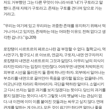
저도 거부했던 그는 다른 무엇이 아니라 바로 '내'가 구토라고 말
했다. 존재 자체가 구토라고. 존재는 구토를 견디며 앞으로 가는
거라고.
"우리는 여기에 있고 우리라는 귀중한 존재를 유지하기 위해서 먹
거나 마시고 있지만, 존재하는 데는 어떠한 이유도 전혀 없다고 생
각한 겁니다." (p.209)
로캉탱이 사르트르의 페르소나란 걸 부정할 수 없다. 철학교사, 역
사연구가, 항구도시 르 아브르, 연금자, 구토자, 내면 연구자까지
로캉탱의 내면은 사르트르의 그것과 닮았다. 아무리 남의 의식이
라지만 따라가는 입장이 만만찮다. 어려우면 내면에 처박히든지
외부로 시선을 돌리든지 둘 중에 하나만 하자. 외부에서 일어나는
부조리를 내면으로 끌어안아 죽음을 생각할 필요는 없을테니까.
어긋난다면 차라리 죽어버리자. 극단을 택하란 말이다. 소멸시키
고 다시 쓰자는 말은 과거를 보지 않겠다는 뜻이다. 당신의 과거를
묻지 않겠다는 뜻이다. 네가 그렇듯 너의 옛날에 나는 관심이 없
다. 내 이전에 이미 이름 붙여진 것들과는 싸우고 싶지 않다. 연애
관계를 말하는 게 아니다. 모든 것이 쉽기만 하다면 얼마나 좋을