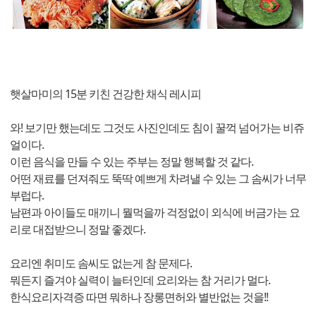
햇살마미의 15분 키친 건강한 채식 레시피
와! 보기만 했는데도 그것도 사진인데도 침이 꿀꺽 넘어가는 비쥬
얼이다.
이런 음식을 만들 수 있는 주부는 정말 행복할 것 같다.
어떤 재료를 던져줘도 뚝딱 예쁘게 차려낼 수 있는 그 솜씨가 너무
부럽다.
남편과 아이들도 매끼니 뭘먹을까 걱정없이 외식에 버금가는 요
리로 대접받으니 정말 좋겠다.
요리엔 취미도 솜씨도 없는게 참 문제다.
뭐든지 즐겨야 실력이 늘터인데 요리와는 참 거리가 멀다.
한식요리자격증 따면 뭐하나 장롱면허와 별반없는 것을!!