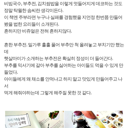
비빔국수, 부추전, 김치쌈밥을 이렇게 멋들어지게 데코하는 것도
정말 탁월한 솜씨란 생각이든다.
이 책엔 주부라면 누구나 실패를 경험했을 지언정 한번쯤 만들어
봤을 법한 요리들이 소개된다.
흔하지만 비쥬얼은 전혀 흔하지않다.
흔한 부추전. 밀가루 훌훌 풀어 부추만 척 올려놓고 부치기만 했는
데
햇살마미가 소개하는 부추전은 확실히 정성이 더 들어간다.
부추를 믹서기에 갈아 부추를 싫어하는 아이들도 먹을 수 있게 만
들었다.
아이들에게 왜 채소를 안먹냐고 하지 말고 맛있게 만들어주고 나
서
먹게 해줘야하는데 그렇게 해주질 못한 것 같다.