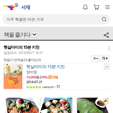
책을 즐기다
햇살마미의 15분 키친
메뉴
꿀꿀페파 2014/08/27 18:31
1
0
4
댓글 (
)
먼댓글 (
)
좋아요 (
)
햇살마미의 15분 키친
정미영
13,050
원 (
10%
↓
720
)
2014-07-21
: 77