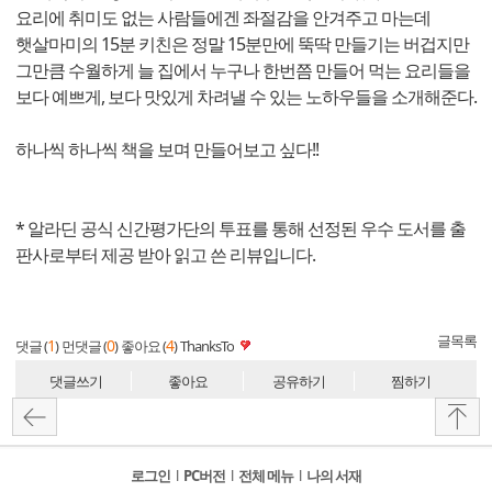
요리에 취미도 없는 사람들에겐 좌절감을 안겨주고 마는데
햇살마미의 15분 키친은 정말 15분만에 뚝딱 만들기는 버겁지만
그만큼 수월하게 늘 집에서 누구나 한번쯤 만들어 먹는 요리들을
보다 예쁘게, 보다 맛있게 차려낼 수 있는 노하우들을 소개해준다.
하나씩 하나씩 책을 보며 만들어보고 싶다!!
* 알라딘 공식 신간평가단의 투표를 통해 선정된 우수 도서를 출
판사로부터 제공 받아 읽고 쓴 리뷰입니다.
글목록
1
0
4
댓글 (
)
먼댓글 (
)
좋아요 (
)
ThanksTo
댓글쓰기
좋아요
공유하기
찜하기
로그인
l
PC버전
l
전체 메뉴
l
나의 서재