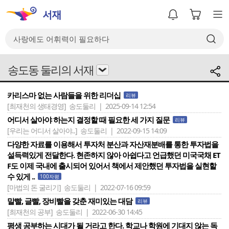
송도동 둘리의 서재
카리스마 없는 사람들을 위한 리더십
리뷰
[최재천의 생태경영]
송도둘리 | 2025-09-14 12:54
어디서 살아야 하는지 결정할 때 필요한 세 가지 질문
리뷰
[우리는 어디서 살아야..]
송도둘리 | 2022-09-15 14:09
다양한 자료를 이용해서 투자처 분산과 자산재분배를 통한 투자법을
설득력있게 전달한다. 현존하지 않아 아쉽다고 언급했던 미국국채 ET
F도 이제 국내에 출시되어 있어서 책에서 제안했던 투자법을 실현할
수 있게 ..
100자평
[마법의 돈 굴리기]
송도둘리 | 2022-07-16 09:59
말빨, 글빨, 장비빨을 갖춘 재미있는 대담
리뷰
[최재천의 공부]
송도둘리 | 2022-06-30 14:45
평생 공부하는 시대가 될 거라고 한다. 학교나 학원에 기대지 않는 독