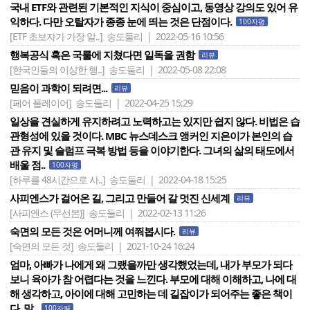
국내 ETF와 관련된 기본적인 지식이 중심이고, 동영상 강의도 있어 유
익하다. 다만 오탈자가 종종 눈에 띄는 것은 단점이다.
100자평
[ETF 초보자가 가장 알..]
송도둘리 | 2022-05-16 10:56
행복공식 혹은 국룰에 지쳤다면 일독을 권함
리뷰
[한국인들의 이상한 행..]
송도둘리 | 2022-05-08 22:08
믿음이 과학이 되려면...
리뷰
[페어 플레이어]
송도둘리 | 2022-04-25 15:29
일상을 견실하게 유지하려고 노력하고는 있지만 쉽지 않다. 비법은 습
관형성에 있을 것이다. MBC 뉴스데스크 앵커인 지은이가 본인의 습
관 유지 및 슬럼프 극복 방법 등을 이야기한다. 그녀의 삶의 태도에서
배울 점..
100자평
[하루를 48시간으로 사..]
송도둘리 | 2022-04-18 15:25
사피엔스가 걸어온 길, 그리고 만들어 갈 멋진 신세계
리뷰
[사피엔스 (무선본)]
송도둘리 | 2022-02-13 11:26
숙면의 모든 것은 어머니께 여쭤봅시다.
리뷰
[숙면의 모든 것]
송도둘리 | 2021-10-24 16:24
엄마, 아빠가 나에게 왜 그랬을까만 생각했었는데, 내가 부모가 되다
보니 육아가 참 어렵다는 것을 느낀다. 부모에 대해 이해하고, 나에 대
해 생각하고, 아이에 대해 고민하는 데 길잡이가 되어주는 좋은 책이
다. 말..
100자평