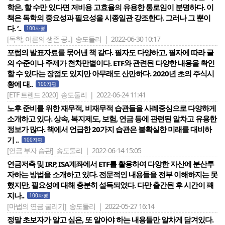
학은, 할 수만 있다면 저비용 고효율의 유용한 통로임이 분명하다. 이
책은 독학의 중요성과 필요성을 시종일관 강조한다. 그러나 그 뿐이
다. ‘..
100자평
[독학, 어른의 생존 공..]
송도둘리 | 2022-06-30 10:17
포럼의 발표자료를 묶어낸 책 같다. 필자도 다양하고, 필자에 따라 글
의 수준이나 주제가 천차만별이다. ETF와 관련된 다양한 내용을 확인
할 수 있다는 장점도 있지만 아무래도 산만하다. 2020년 초의 주식시
황에 대..
100자평
[ETF 트렌드 2020]
송도둘리 | 2022-06-24 11:41
노후 준비를 위한 재무적, 비재무적 습관들을 사례중심으로 다양하게
소개하고 있다. 상속, 복지제도, 보험, 연금 등에 관련된 알차고 유용한
정보가 많다. 책에서 언급한 20가지 습관은 불확실한 미래를 대비하
기 ..
100자평
[연금 부자 습관]
송도둘리 | 2022-06-14 15:05
연금저축 및 IRP, ISA계좌에서 ETF를 활용하여 다양한 자산에 분산투
자하는 방법을 소개하고 있다. 전문적인 내용들을 전부 이해하지는 못
했지만, 필요성에 대해 충분히 설득되었다. 다만 출간된 후 시간이 꽤
지나..
100자평
[마법의 연금 굴리기]
송도둘리 | 2022-05-27 16:14
정말 초보자가 알고 싶은, 또 알아야 하는 내용들만 알차게 담겨있다.