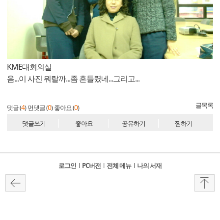
KME대회의실
음...이 사진 뭐랄까...좀 흔들렸네...그리고...
글목록
4
0
0
댓글 (
)
먼댓글 (
)
좋아요 (
)
댓글쓰기
좋아요
공유하기
찜하기
로그인
l
PC버전
l
전체 메뉴
l
나의 서재