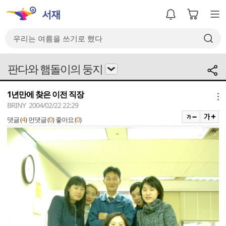
판다와 햄돌이의 둥지
1년만에 찾은 이전 직장
메뉴
BRINY 2004/02/22 22:29
4
0
0
댓글 (
)
먼댓글 (
)
좋아요 (
)