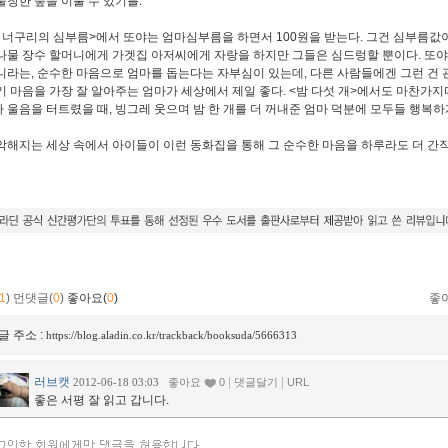
울창한 숲을 이룰 수 있기를.
 너구리의 심부름>에서 또야는 엄마심부름을 하면서 100원을 받는다. 그건 심부름값이
나물 장수 할머니에게 가겟집 아저씨에게 자랑을 하지만 그들은 심드렁할 뿐이다. 또
니라는, 순수한 마음으로 엄마를 돕는다는 자부심이 있는데, 다른 사람들에겐 그런 건 
기 마음을 가장 잘 알아주는 엄마가 세상에서 제일 좋다. <밤 다섯 개>에서도 마찬가지
 울음을 터트렸을 때, 빙그레 웃으며 밤 한 개를 더 꺼내준 엄마 덕분에 모두들 행복하게
악해지는 세상 속에서 아이들이 이런 동화집을 통해 그 순수한 마음을 하루라도 더 간직
1
)
먼댓글(
0
)
좋아요(
0
)
좋
글 주소 :
https://blog.aladin.co.kr/trackback/booksuda/5666313
러브캣
|
|
2012-06-18 03:03
좋아요
0
댓글달기
URL
좋은 서평 잘 읽고 갑니다.