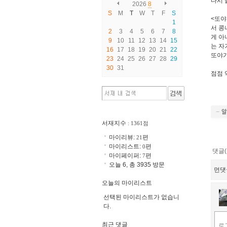
다시 
2026
8
S
M
T
W
T
F
S
<또야
1
서 콩
2
3
4
5
6
7
8
게 아
9
10
11
12
13
14
15
는 자
16
17
18
19
20
21
22
또야가
23
24
25
26
27
28
29
30
31
점점 
서재지수
: 1361점
마이리뷰:
편
21
마이리스트:
편
0
댓글(
마이페이퍼:
편
7
오늘 6, 총 3935 방문
먼댓
오늘의 마이리스트
선택된 마이리스트가 없습니
다.
최근 댓글