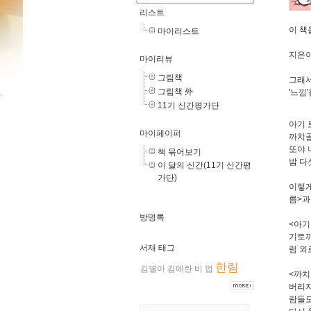
리스트
이 책
마이리스트
지은이
마이리뷰
그림책
그래서
그림책 外
'느낌
11기 신간평가단
아기 
마이페이퍼
까치
또야 
책 묶어보기
밤 다
이 달의 신간(11기 신간평
가단)
이렇게
름>과
방명록
<아기
기토끼
서재 태그
럼 외
한림
김별아
김애란
비
업
<까치
버리자
람들도