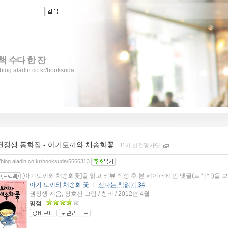
책 수다 한 잔
//blog.aladin.co.kr/booksuda
권정생 동화집 - 아기토끼와 채송화꽃
ｌ
11기 신간평가단
//blog.aladin.co.kr/booksuda/5666313
[아기토끼와 채송화꽃]을 읽고 리뷰 작성 후 본 페이퍼에 먼 댓글(트랙백)을 
아기 토끼와 채송화 꽃
ㅣ
신나는 책읽기 34
권정생 지음, 정호선 그림 / 창비 / 2012년 4월
평점 :