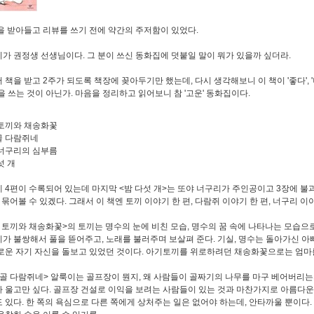
을 받아들고 리뷰를 쓰기 전에 약간의 주저함이 있었다.
가 권정생 선생님이다. 그 분이 쓰신 동화집에 덧붙일 말이 뭐가 있을까 싶더라.
 책을 받고 2주가 되도록 책장에 꽂아두기만 했는데, 다시 생각해보니 이 책이 '좋다', 
'을 쓰는 것이 아닌가. 마음을 정리하고 읽어보니 참 '고운' 동화집이다.
토끼와 채송화꽃
골 다람쥐네
너구리의 심부름
섯 개
 4편이 수록되어 있는데 마지막 <밤 다섯 개>는 또야 너구리가 주인공이고 3장에 불
 묶어볼 수 있겠다. 그래서 이 책엔 토끼 이야기 한 편, 다람쥐 이야기 한 편, 너구리 이
 토끼와 채송화꽃>의 토끼는 명수의 눈에 비친 모습, 명수의 꿈 속에 나타나는 모습으
가 불쌍해서 풀을 뜯어주고, 노래를 불러주며 보살펴 준다. 기실, 명수는 돌아가신 
로운 자기 자신을 돌보고 있었던 것이다. 아기토끼를 위로하려던 채송화꽃으로는 엄마
골 다람쥐네> 알룩이는 골프장이 뭔지, 왜 사람들이 골짜기의 나무를 마구 베어버리는
 울고만 싶다. 골프장 건설로 이익을 보려는 사람들이 있는 것과 마찬가지로 아름다운
 있다. 한 쪽의 욕심으로 다른 쪽에게 상처주는 일은 없어야 하는데, 안타까울 뿐이다