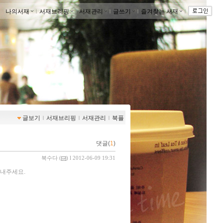
나의서재
ｌ
서재브리핑
ｌ
서재관리
ｌ
글쓰기
ｌ
즐겨찾는 서재
ｌ
글보기
ｌ
서재브리핑
ｌ
서재관리
ｌ
북플
댓글(
1
)
북수다
(
) l 2012-06-09 19:31
보내주세요.