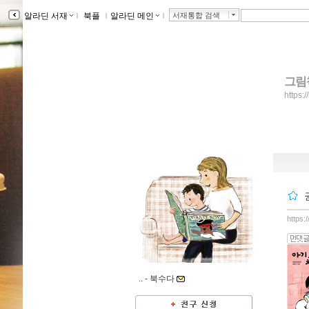
알라딘 서재
ｌ
북플
ｌ
알라딘 메인
ｌ
서재통합 검색
그림
https:
https:
.. -
북수다