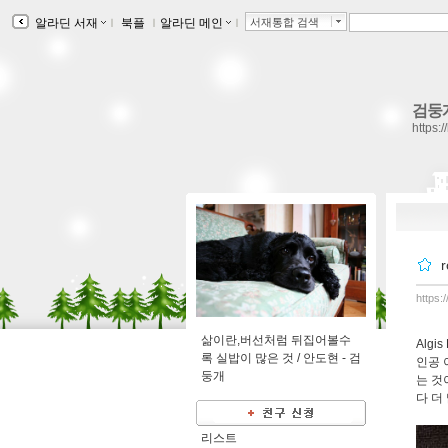
알라딘 서재
ｌ
북플
ｌ
알라딘 메인
ｌ
서재통합 검색
검둥
https:
https:
삶이란,버선처럼 뒤집어볼수
Alg
록 실밥이 많은 것 / 안도현 -
검
인공 
둥개
는 것
다 더
리스트