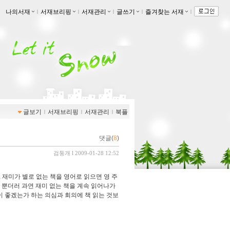
나의서재
ｌ
서재브리핑
ｌ
서재관리
ｌ
글쓰기
ｌ
즐겨찾는 서재
ｌ
글보기
ｌ
서재브리핑
ｌ
서재관리
ｌ
북플
댓글(
8
)
검둥개
l 2009-01-28 12:52
읽었다. 재미가 별로 없는 책을 영어로 읽으면 영 주
 뿐더러 과연 재미 없는 책을 계속 읽어나가
이 좋겠는가 하는 의심과 회의에 책 읽는 것보