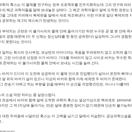
과학자 혹스는 이 물체를 연구하는 정부 프로젝트를 진두지휘하는데 그의 연구에 따라
수의 해군 과학자들을 달에 보내놓은 상태다. 그 해군 과학자들이 달에 도착한 경로는
간을 그대로 카피해서 복제판을 달에서 새로 제조해낸다. 이런 이유로 일단 복제되면
 공유하는 제 2의 엑스씨가 탄생하는 것이다.
 부닥치는 곤란은 이 불가사의의 물체 안에 들어가기만 하면 누구든 곧 몇 분 안에 즉
음의 경험 때문에 (이 두 신체는 정신상태를 한 동안 공유한다) 실성하여 그나마 경험한
지 못한다는 것이다.
 일하는 회사의 인사부장, 코닝턴의 아이디어는 죽음을 두려워하지 않고 오히려 즐기
것. 그런 사이코로 선정된 이가 바커다. 기대를 저버리지 않고 사이코 바커는 무수한 
에 존재하는 이 불가사의한 물체 안에서 보내는 시간을 늘려 간다.
 바커가 드디어 이 도전에 성공하여 이 물체 안으로 진입했다가 살아서 온전히 빠져나
 달 위의 바커가 살아 있으니 지상의 바커와 함께 이제 세계엔 두 바커가 존재한다.
 그 전송기 어쩌고 하는 부분을 읽을 때부터 이 순간을 걱정했건만은, 아니나 다를까!)
의 소설 막판 처리는 좀 실망스럽다.
 전송에서 바커와 함께 달에 도착한 과학자 혹스는 설상가상으로 백퍼센트 personal id
지만 그 역 (지상에 돌아가는 것)은 달에 충분한 장비가 없기 때문에 단순히 불가능하
 대한 두려움에 시달리던 혹스는 이 고백을 남기고 달에서 자살한다. 공상과학소설을
..