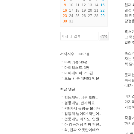
천재 
9
10
11
12
13
14
15
일정 
16
17
18
19
20
21
22
의 인
23
24
25
26
27
28
29
감정을
30
31
혹스가
그 죽
알려주
혹스가
서재지수
: 14107점
자는 
마이리뷰:
편
49
씩 달
마이리스트:
편
3
마이페이퍼:
편
295
문제는
오늘 7, 총 48493 방문
복제된
(내가
최근 댓글
버지스
검둥개님, 너무 오래..
마지막
검둥개님, 반가워요 ..
가능하
<혼자서 유령을 불러대..
검둥개 님이다! 저번에..
죽음에
검둥개님 아직도, 영원..
하지만.
아 검둥개님 진짜 천년..
와, 진짜 오랫만이네요..