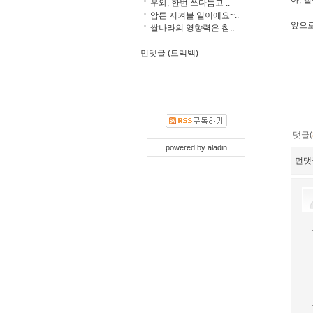
아, 
우와, 한번 쓰다듬고 ..
암튼 지켜볼 일이에요~..
앞으로
쌀나라의 영향력은 참..
먼댓글 (트랙백)
댓글(
powered by
aladin
먼댓