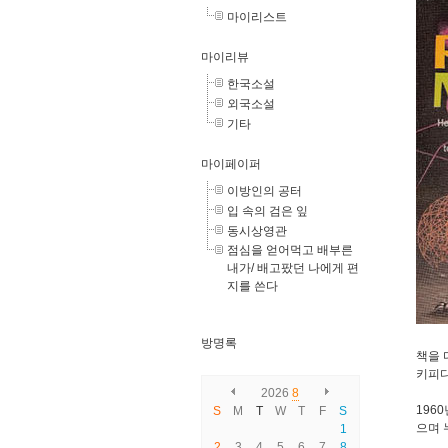
마이리스트
마이리뷰
한국소설
외국소설
기타
마이페이퍼
이방인의 공터
입 속의 검은 잎
동시상영관
점심을 얻어먹고 배부른
내가/ 배고팠던 나에게 편
지를 쓴다
방명록
책을 
키피디
2026
8
196
S
M
T
W
T
F
S
으며 
1
2
3
4
5
6
7
8