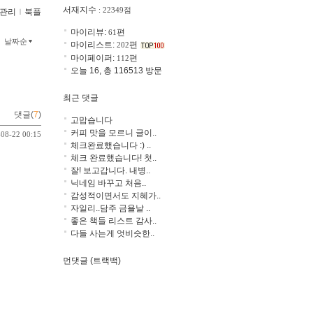
서재지수
: 22349점
관리
ｌ
북플
마이리뷰:
편
61
날짜순
마이리스트:
편
202
마이페이퍼:
편
112
오늘 16, 총 116513 방문
최근 댓글
댓글(
7
)
고맙습니다
커피 맛을 모르니 글이..
-08-22 00:15
체크완료했습니다 :) ..
체크 완료했습니다! 첫..
잘! 보고갑니다. 내병..
닉네임 바꾸고 처음..
감성적이면서도 지혜가..
자일리..담주 금욜날 ..
좋은 책들 리스트 감사..
다들 사는게 엇비슷한..
먼댓글 (트랙백)