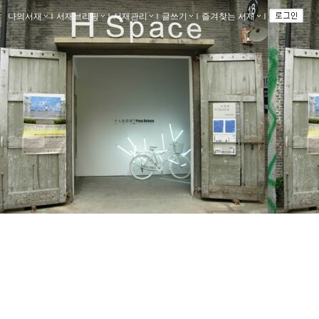
나의서재
ｌ
서재브리핑
ｌ
서재관리
ｌ
글쓰기
ｌ
즐겨찾는 서재
ｌ