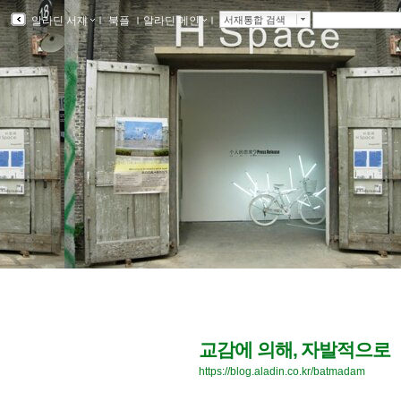
알라딘 서재
ｌ
북플
ｌ
알라딘 메인
ｌ
서재통합 검색
교감에 의해, 자발적으로
https://blog.aladin.co.kr/batmadam