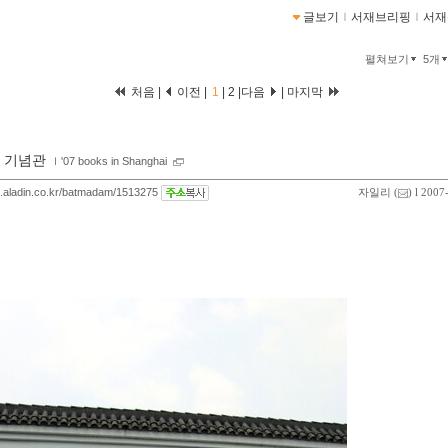
글보기
ｌ
서재브리핑
ｌ
서재
펼쳐보기
5개
처음 |
이전 |
1
|
2
|
다음
|
마지막
 기념관
ｌ
'07 books in Shanghai
og.aladin.co.kr/batmadam/1513275
자일리
(
) l 2007