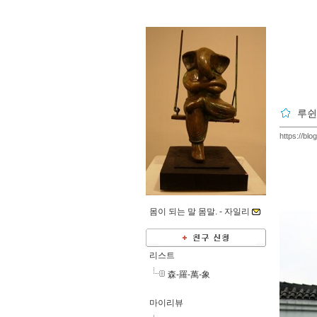
루쉰
https://bl
몸이 되는 말 몸말. -
자일리
리스트
森-羅-萬-象
마이리뷰