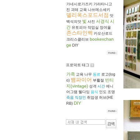
가네시로가즈키
가라타니고
진
괴테
교육
나쓰메소세키
델리옥스포드서점
맛
빛
서경식
시
백석의맛
사진
간
유토피아
작업실
정여울
존스타인벡
카오산로드
bookexchan
크리스클리브
ge
DIY
프로덕트 태그
가족
교육
나무
동료
로고(log
뱀파이어
빈티
o)
부활절
지(vintage)
성격
시간
에니
어그램
웰다잉
음식
인도
조명
죽음
직장인
취업생
허브(HE
DIY
RB)