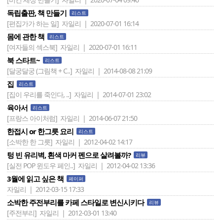
독립출판, 책 만들기
리스트
[편집가가 하는 일]
자일리 | 2020-07-01 16:14
몸에 관한 책
리스트
[여자들의 섹스북]
자일리 | 2020-07-01 16:11
북 스타트~
리스트
[달궁달궁 (그림책 + C..]
자일리 | 2014-08-08 21:09
집
리스트
[집이 우리를 죽인다, ..]
자일리 | 2014-07-01 23:02
육아서
리스트
[프랑스 아이처럼]
자일리 | 2014-06-07 21:50
한접시 or 한그릇 요리
리스트
[소박한 한 그릇]
자일리 | 2012-04-02 14:17
텅 빈 유리벽, 흰색 마커 펜으로 살려볼까?
리뷰
[실전 POP 윈도우 페인..]
자일리 | 2012-04-02 13:36
3월에 읽고 싶은 책
페이퍼
자일리 | 2012-03-15 17:33
소박한 주전부리를 카페 스타일로 변신시키다
리뷰
[주전부리]
자일리 | 2012-03-01 13:40