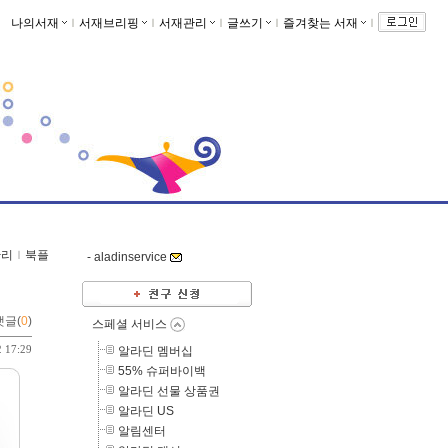
나의서재
ｌ
서재브리핑
ｌ
서재관리
ｌ
글쓰기
ｌ
즐겨찾는 서재
ｌ
관리
ｌ
북플
-
aladinservice
댓글(
0
)
스페셜 서비스
2 17:29
알라딘 멤버십
55% 슈퍼바이백
알라딘 선물 상품권
알라딘 US
알림센터