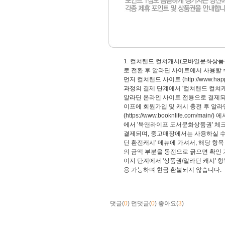
1. 컬쳐랜드 컬쳐캐시(모바일문화상
로 전환 후 알라딘 사이트에서 사용할 수 있
먼저 컬쳐랜드 사이트
(
http://www.ha
과정의 결제 단계에서 '컬쳐랜드 컬쳐캐
알라딘 온라인 사이트 전용으로 결제되
이프에 회원가입 및 캐시 충전 후 알라
(
https://www.booknlife.com/main/
) 
에서 '북앤라이프 도서문화상품권' 체크
결제되며, 중고매장에서는 사용하실 수 
딘 환전캐시' 메뉴에 가셔서, 해당 항목
의 금액 부분을 동전으로 긁으면 확인 
이지 단계에서 '상품권/알라딘 캐시' 
용 가능하며 현금 환불되지 않습니다.
댓글(
0
)
먼댓글(
0
)
좋아요(
3
)