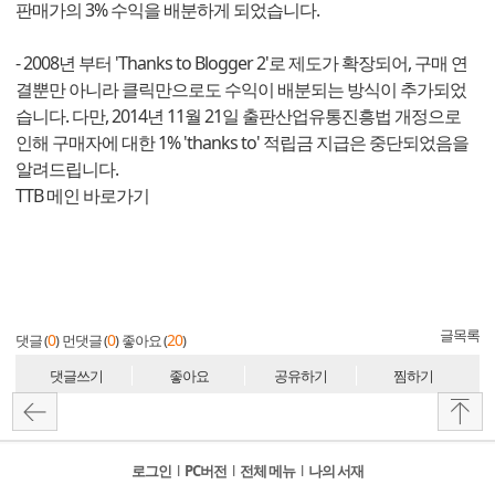
판매가의 3% 수익을 배분하게 되었습니다.
- 2008년 부터 'Thanks to Blogger 2'로 제도가 확장되어, 구매 연
결뿐만 아니라 클릭만으로도 수익이 배분되는 방식이 추가되었
습니다. 다만, 2014년 11월 21일 출판산업유통진흥법 개정으로
인해 구매자에 대한 1% 'thanks to' 적립금 지급은 중단되었음을
알려드립니다.
TTB 메인 바로가기
글목록
0
0
20
댓글 (
)
먼댓글 (
)
좋아요 (
)
댓글쓰기
좋아요
공유하기
찜하기
로그인
l
PC버전
l
전체 메뉴
l
나의 서재