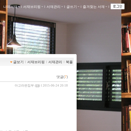
나의서재
ｌ
서재브리핑
ｌ
서재관리
ｌ
글쓰기
ｌ
즐겨찾는 서재
ｌ
글보기
ｌ
서재브리핑
ｌ
서재관리
ｌ
북플
댓글(
7
)
아고라편집부
(
) l 2015-06-24 20:18