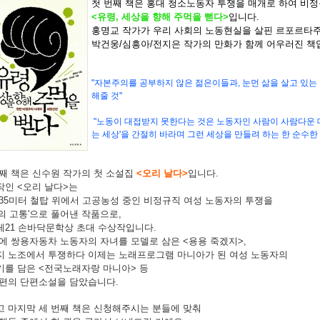
첫 번째 책은 홍대 청소노동자 투쟁을 매개로 하여 비
<유령, 세상을 향해 주먹을 뻗다>
입니다.
홍명교 작가가 우리 사회의 노동현실을 살핀 르포르타
박건웅/심흥아/전지은 작가의 만화가 함께 어우러진 책
"자본주의를 공부하지 않은 젊은이들과, 눈먼 삶을 살고 있는 
해줄 것"
"노동이 대접받지 못한다는 것은 노동자인 사람이 사람다운 대
는 세상'을 간절히 바라며 그런 세상을 만들려 하는 한 순수한
째 책은 신수원 작가의 첫 소설집
<오리 날다>
입니다.
작인 <오리 날다>는
35미터 철탑 위에서 고공농성 중인 비정규직 여성 노동자의 투쟁을
의 고통'으로 풀어낸 작품으로,
레21 손바닥문학상 초대 수상작입니다.
외에
쌍용자동차 노동자의 자녀를 모델로 삼은 <용용 죽겠지>,
지 노조에서 투쟁하다 이제는 노래프로그램 마니아가 된 여성 노동자의
기를 담은 <전국노래자랑 마니아> 등
 편의 단편소설을 담았습
니다.
고 마지막 세 번째 책은 신청해주시는 분들에 맞춰