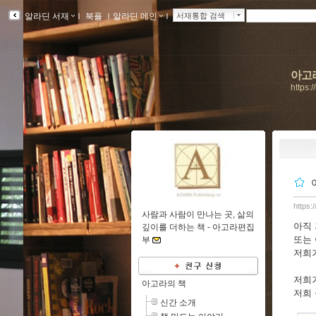
알라딘 서재
ｌ
북플
ｌ
알라딘 메인
ｌ
서재통합 검색
아고
https:
https:
사람과 사람이 만나는 곳, 삶의
아직
깊이를 더하는 책 -
아고라편집
또는
부
저희
저희
아고라의 책
저희 
신간 소개