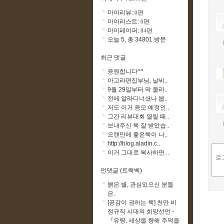
마이리뷰:
편
0
마이리스트:
편
0
마이페이퍼:
편
84
오늘 5, 총 34801 방문
최근 댓글
응원합니다^^
아고라편집부님, 날씨..
9월 29일부터 막 올라..
전에 알라디너셨나 봅..
저도 이거 응모 예정인..
그간 리뷰대회 열릴 때..
보내주신 책 잘 받았습..
오랜만에 좋은책이 나..
http://blog.aladin.c..
이거 그대로 복사하면 ..
먼댓글 (트랙백)
붉은 별, 관심있으신 분들
은.
[공감이 권하는 책] 천만 비
정규직 시대의 희망선언 -
『유령, 세상을 향해 주먹을