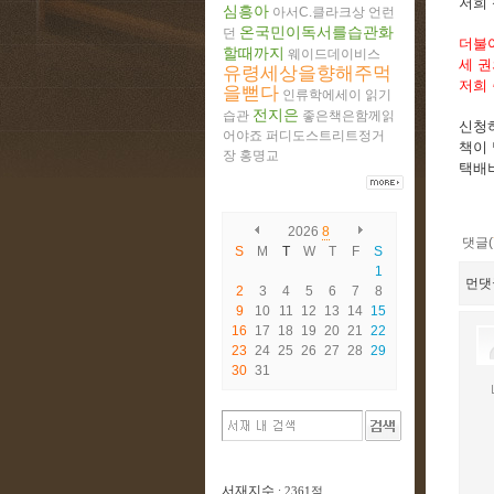
저희 
심흥아
아서C.클라크상
언런
온국민이독서를습관화
던
더불어
할때까지
웨이드데이비스
세 권
유령세상을향해주먹
저희 
을뻗다
인류학에세이
읽기
전지은
습관
좋은책은함께읽
신청
어야죠
퍼디도스트리트정거
책이 
장
홍명교
택배
2026
8
댓글(
S
M
T
W
T
F
S
1
먼댓
2
3
4
5
6
7
8
9
10
11
12
13
14
15
16
17
18
19
20
21
22
23
24
25
26
27
28
29
30
31
서재지수
: 2361점