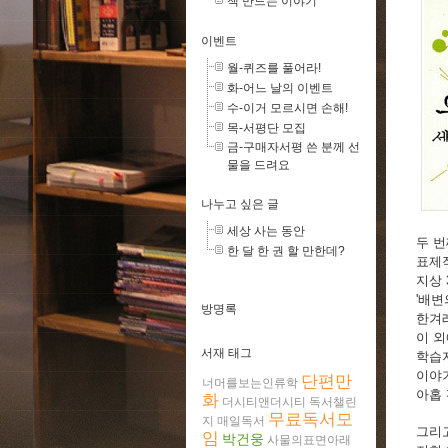
책 만드는 이야기
이벤트
월-퀴즈를 풀어라!
화-어느 날의 이벤트
수-이거 모르시면 손해!
목-서평단 모집
금-구매자서평 쓴 분께 선
물을 드려요
나누고 싶은 글
세상 사는 동안
두 번
한 달 한 권 할 만한데?
표제
지상 
'배변
방명록
한겨
이 
서재 태그
학습
이야
단편만
너머를보는인류학
아홉
화
더시티앤더시티
독서챌린
무료독서모
지
매일독서
그리
임
박건웅
사물의표면아래